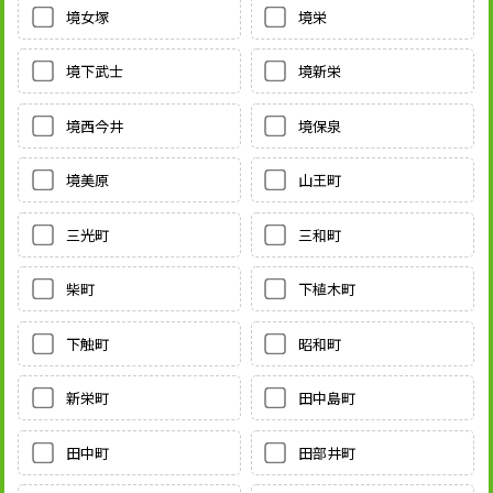
境女塚
境栄
境下武士
境新栄
境西今井
境保泉
境美原
山王町
三光町
三和町
柴町
下植木町
下触町
昭和町
新栄町
田中島町
田中町
田部井町