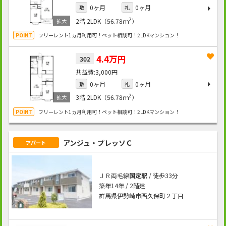
0ヶ月
0ヶ月
敷
礼
2
2階
2LDK（56.78ｍ
）
フリーレント1ヵ月利用可！ペット相談可！2LDKマンション！
4.4万円
302
3,000円
0ヶ月
0ヶ月
敷
礼
2
3階
2LDK（56.78ｍ
）
フリーレント1ヵ月利用可！ペット相談可！2LDKマンション！
アンジュ・プレッソＣ
アパート
ＪＲ両毛線
国定駅
/ 徒歩33分
築年14年 / 2階建
群馬県伊勢崎市西久保町２丁目