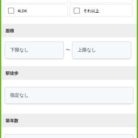
それ以上
4LDK
面積
～
駅徒歩
築年数