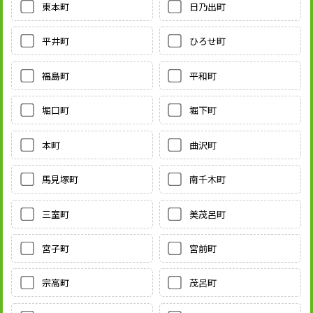
東本町
日乃出町
平井町
ひろせ町
福島町
平和町
堀口町
堀下町
本町
曲沢町
馬見塚町
南千木町
三室町
美茂呂町
宮子町
宮前町
宗高町
茂呂町