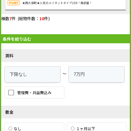
★西久保町★人気のメゾネットタイプ2DK！角部屋！
棟数
7
件 (総物件数：
10
件)
条件を絞り込む
賃料
～
管理費・共益費込み
敷金
なし
１ヶ月以下