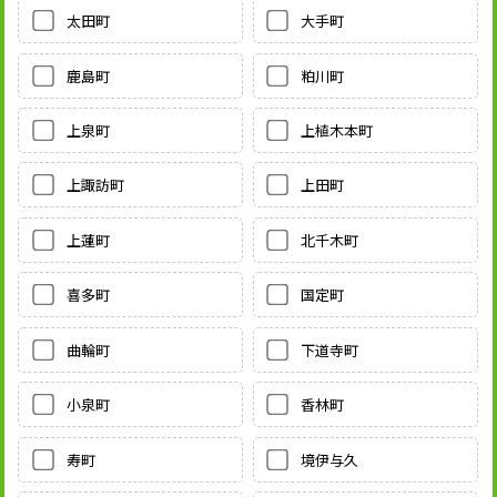
太田町
大手町
鹿島町
粕川町
上泉町
上植木本町
上諏訪町
上田町
上蓮町
北千木町
喜多町
国定町
曲輪町
下道寺町
小泉町
香林町
寿町
境伊与久