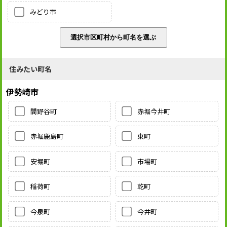
みどり市
住みたい町名
伊勢崎市
間野谷町
赤堀今井町
赤堀鹿島町
東町
安堀町
市場町
稲荷町
乾町
今泉町
今井町