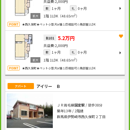
2,000円
1ヶ月
0ヶ月
敷
礼
2
1階
1LDK（48.65ｍ
）
★西久保町★ペット小型犬or猫１匹相談可☆角部屋1LDK
5.2万円
B101
2,000円
1ヶ月
0ヶ月
敷
礼
2
1階
1LDK（48.65ｍ
）
★西久保町★ペット小型犬or猫１匹相談可☆角部屋1LDK
アイリー Ｂ
アパート
ＪＲ両毛線
国定駅
/ 徒歩38分
築年13年 / 2階建
群馬県伊勢崎市西久保町２丁目