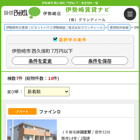
伊勢崎市 西久保町 7万円以下｜賃貸物件一覧
伊勢崎市の賃貸｜ピタットハウス伊勢崎店｜株式会社グランディール
賃貸物件検索
伊勢
選択中の条件
伊勢崎市 西久保町 7万円以下
条件を変更
条件を保存
棟数
7
件 (総物件数：
10
件)
並び順 ：
ファインＤ
アパート
ＪＲ両毛線
国定駅
/ 徒歩32分
築年14年 / 2階建