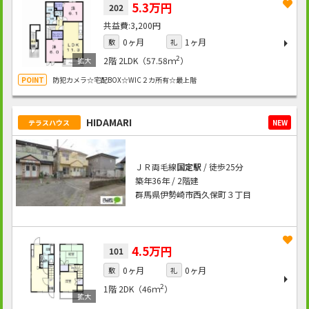
5.3万円
202
3,200円
0ヶ月
1ヶ月
敷
礼
2
2階
2LDK（57.58ｍ
）
防犯カメラ☆宅配BOX☆WIC２カ所有☆最上階
HIDAMARI
テラスハウス
NEW
ＪＲ両毛線
国定駅
/ 徒歩25分
築年36年 / 2階建
群馬県伊勢崎市西久保町３丁目
4.5万円
101
0ヶ月
0ヶ月
敷
礼
2
1階
2DK（46ｍ
）