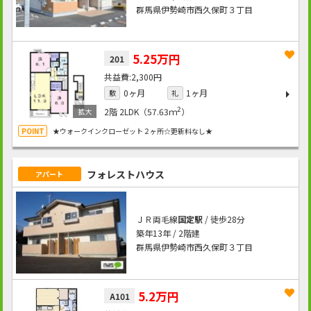
群馬県伊勢崎市西久保町３丁目
5.25万円
201
2,300円
0ヶ月
1ヶ月
敷
礼
2
2階
2LDK（57.63ｍ
）
★ウォークインクローゼット２ヶ所☆更新料なし★
フォレストハウス
アパート
ＪＲ両毛線
国定駅
/ 徒歩28分
築年13年 / 2階建
群馬県伊勢崎市西久保町３丁目
5.2万円
A101