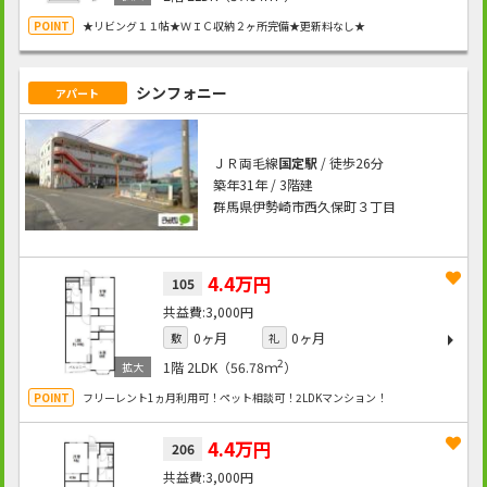
★リビング１１帖★ＷＩＣ収納２ヶ所完備★更新料なし★
シンフォニー
アパート
ＪＲ両毛線
国定駅
/ 徒歩26分
築年31年 / 3階建
群馬県伊勢崎市西久保町３丁目
4.4万円
105
3,000円
0ヶ月
0ヶ月
敷
礼
2
1階
2LDK（56.78ｍ
）
フリーレント1ヵ月利用可！ペット相談可！2LDKマンション！
4.4万円
206
3,000円