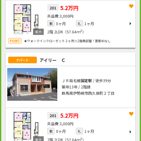
5.2万円
201
3,000円
0ヶ月
1ヶ月
敷
礼
2
2階
2LDK（57.64ｍ
）
★ウォークインクローゼット２ヶ所☆2階角部屋！更新料なし
アイリー Ｃ
アパート
ＪＲ両毛線
国定駅
/ 徒歩39分
築年13年 / 2階建
群馬県伊勢崎市西久保町２丁目
5.2万円
201
3,000円
0ヶ月
1ヶ月
敷
礼
2
2階
2LDK（57.64ｍ
）