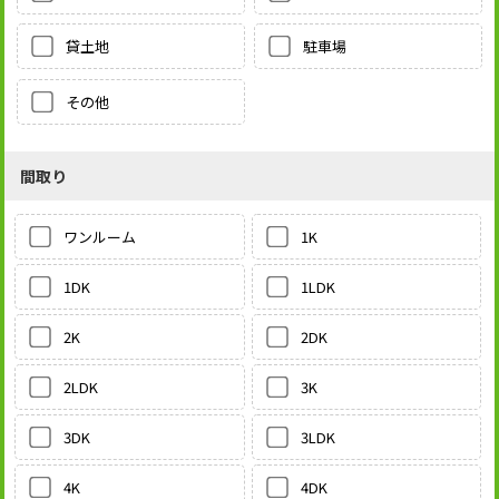
貸土地
駐車場
その他
間取り
1K
ワンルーム
1LDK
1DK
2DK
2K
3K
2LDK
3LDK
3DK
4DK
4K