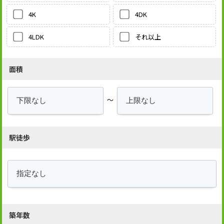
4DK
4K
それ以上
4LDK
面積
～
駅徒歩
築年数