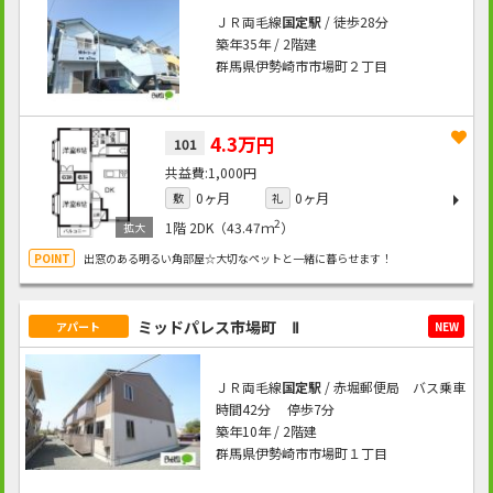
ＪＲ両毛線
国定駅
/ 徒歩28分
築年35年 / 2階建
群馬県伊勢崎市市場町２丁目
4.3万円
101
1,000円
0ヶ月
0ヶ月
敷
礼
2
1階
2DK（43.47ｍ
）
出窓のある明るい角部屋☆大切なペットと一緒に暮らせます！
ミッドパレス市場町 Ⅱ
アパート
NEW
ＪＲ両毛線
国定駅
/ 赤堀郵便局 バス乗車
時間42分 停歩7分
築年10年 / 2階建
群馬県伊勢崎市市場町１丁目