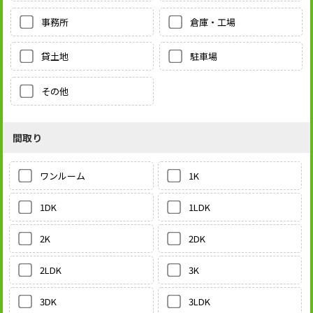
事務所
倉庫・工場
貸土地
駐車場
その他
間取り
1K
ワンルーム
1LDK
1DK
2DK
2K
3K
2LDK
3LDK
3DK