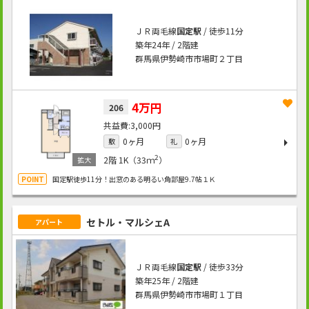
ＪＲ両毛線
国定駅
/ 徒歩11分
築年24年 / 2階建
群馬県伊勢崎市市場町２丁目
4万円
206
3,000円
0ヶ月
0ヶ月
敷
礼
2
2階
1K（33ｍ
）
国定駅徒歩11分！出窓のある明るい角部屋9.7帖１Ｋ
セトル・マルシェA
アパート
ＪＲ両毛線
国定駅
/ 徒歩33分
築年25年 / 2階建
群馬県伊勢崎市市場町１丁目