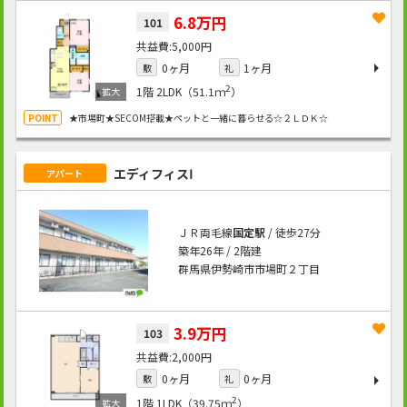
6.8万円
101
5,000円
0ヶ月
1ヶ月
敷
礼
2
1階
2LDK（51.1ｍ
）
★市場町★SECOM搭載★ペットと一緒に暮らせる☆２ＬＤＫ☆
エディフィスⅠ
アパート
ＪＲ両毛線
国定駅
/ 徒歩27分
築年26年 / 2階建
群馬県伊勢崎市市場町２丁目
3.9万円
103
2,000円
0ヶ月
0ヶ月
敷
礼
2
1階
1LDK（39.75ｍ
）