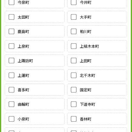
今泉町
今井町
太田町
大手町
鹿島町
粕川町
上泉町
上植木本町
上諏訪町
上田町
上蓮町
北千木町
喜多町
国定町
曲輪町
下道寺町
小泉町
香林町