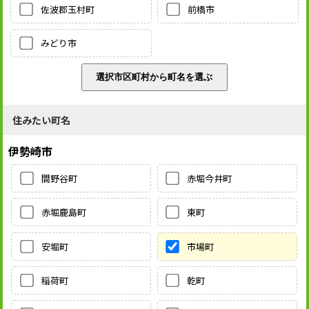
佐波郡玉村町
前橋市
みどり市
住みたい町名
伊勢崎市
間野谷町
赤堀今井町
赤堀鹿島町
東町
安堀町
市場町
稲荷町
乾町