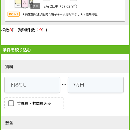
2
2階
2LDK（57.02ｍ
）
★商業施設徒歩圏内☆電子キー☆更新料なし★２階角部屋！
棟数
8
件 (総物件数：
9
件)
条件を絞り込む
賃料
～
管理費・共益費込み
敷金