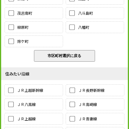
茂呂南町
八斗島町
柳原町
八幡町
除ケ町
住みたい沿線
ＪＲ上越新幹線
ＪＲ長野新幹線
ＪＲ八高線
ＪＲ高崎線
ＪＲ上越線
ＪＲ吾妻線