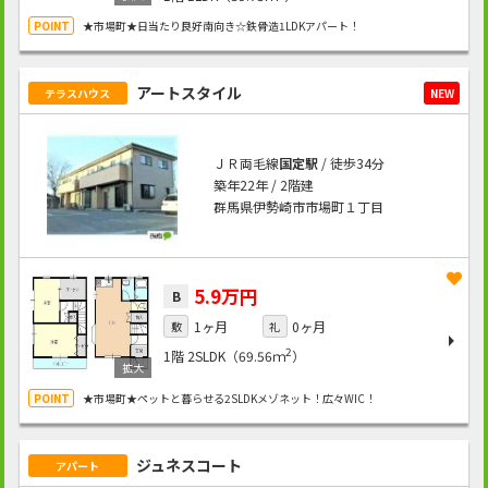
★市場町★日当たり良好南向き☆鉄骨造1LDKアパート！
アートスタイル
テラスハウス
NEW
ＪＲ両毛線
国定駅
/ 徒歩34分
築年22年 / 2階建
群馬県伊勢崎市市場町１丁目
5.9万円
B
1ヶ月
0ヶ月
敷
礼
2
1階
2SLDK（69.56ｍ
）
★市場町★ペットと暮らせる2SLDKメゾネット！広々WIC！
ジュネスコート
アパート