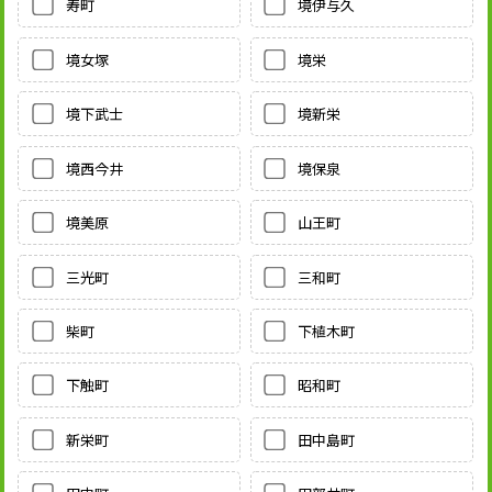
寿町
境伊与久
境女塚
境栄
境下武士
境新栄
境西今井
境保泉
境美原
山王町
三光町
三和町
柴町
下植木町
下触町
昭和町
新栄町
田中島町