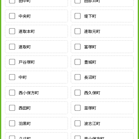
田中町
田部井町
中央町
堤下町
連取本町
連取元町
連取町
富塚町
戸谷塚町
豊城町
中町
長沼町
西小保方町
西久保町
西田町
韮塚町
羽黒町
波志江町
八寸町
東小保方町