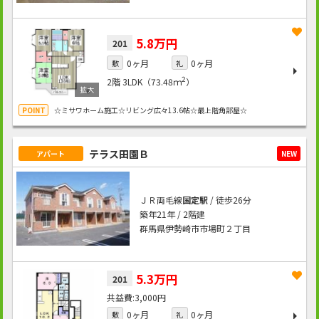
5.8万円
201
0ヶ月
0ヶ月
敷
礼
2
2階
3LDK（73.48ｍ
）
☆ミサワホーム施工☆リビング広々13.6帖☆最上階角部屋☆
テラス田園Ｂ
アパート
NEW
ＪＲ両毛線
国定駅
/ 徒歩26分
築年21年 / 2階建
群馬県伊勢崎市市場町２丁目
5.3万円
201
3,000円
0ヶ月
0ヶ月
敷
礼