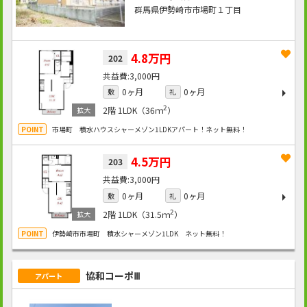
群馬県伊勢崎市市場町１丁目
4.8万円
202
3,000円
0ヶ月
0ヶ月
敷
礼
2
2階
1LDK（36ｍ
）
市場町 積水ハウスシャーメゾン1LDKアパート！ネット無料！
4.5万円
203
3,000円
0ヶ月
0ヶ月
敷
礼
2
2階
1LDK（31.5ｍ
）
伊勢崎市市場町 積水シャーメゾン1LDK ネット無料！
協和コーポⅢ
アパート