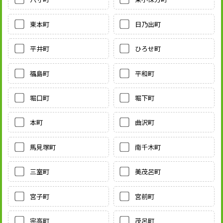
東本町
日乃出町
平井町
ひろせ町
福島町
平和町
堀口町
堀下町
本町
曲沢町
馬見塚町
南千木町
三室町
美茂呂町
宮子町
宮前町
宗高町
茂呂町