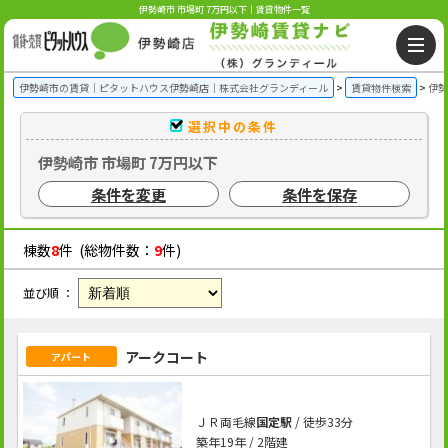
伊勢崎市 市場町 7万円以下｜賃貸物件一覧
伊勢崎市の賃貸｜ピタットハウス伊勢崎店｜株式会社グランディール
賃貸物件検索
伊勢
選択中の条件
伊勢崎市 市場町 7万円以下
条件を変更
条件を保存
棟数
8
件 (総物件数：
9
件)
並び順 ：
アークコート
アパート
ＪＲ両毛線
国定駅
/ 徒歩33分
築年19年 / 2階建