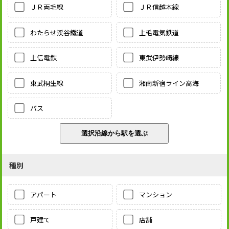
ＪＲ両毛線
ＪＲ信越本線
わたらせ渓谷鐵道
上毛電気鉄道
上信電鉄
東武伊勢崎線
東武桐生線
湘南新宿ライン高海
バス
種別
アパート
マンション
戸建て
店舗