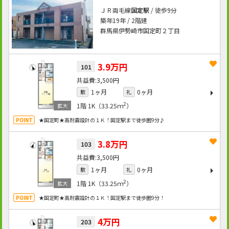
ＪＲ両毛線
国定駅
/ 徒歩9分
築年19年 / 2階建
群馬県伊勢崎市国定町２丁目
3.9万円
101
3,500円
1ヶ月
0ヶ月
敷
礼
2
1階
1K（33.25ｍ
）
★国定町★高耐震設計の１Ｋ！国定駅まで徒歩圏9分♪
3.8万円
103
3,500円
1ヶ月
0ヶ月
敷
礼
2
1階
1K（33.25ｍ
）
★国定町★高耐震設計の１Ｋ！国定駅まで徒歩圏9分！
4万円
203