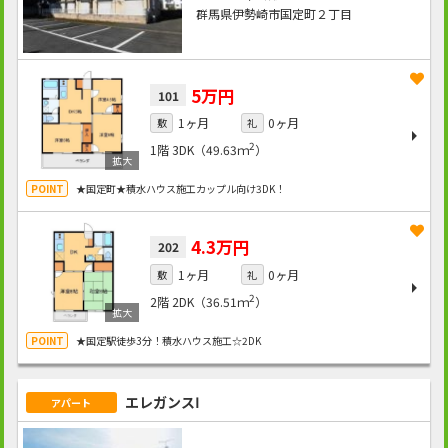
群馬県伊勢崎市国定町２丁目
5万円
101
1ヶ月
0ヶ月
敷
礼
2
1階
3DK（49.63ｍ
）
★国定町★積水ハウス施工カップル向け3DK！
4.3万円
202
1ヶ月
0ヶ月
敷
礼
2
2階
2DK（36.51ｍ
）
★国定駅徒歩3分！積水ハウス施工☆2DK
エレガンスⅠ
アパート