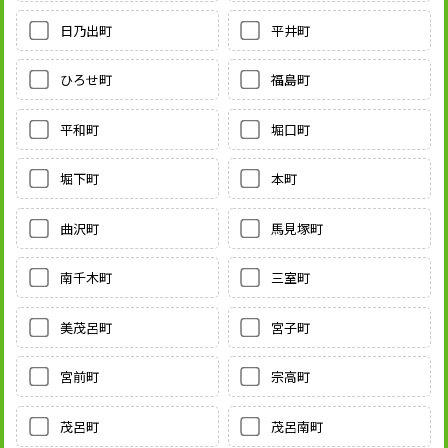
日乃出町
平井町
ひろせ町
福島町
平和町
堀口町
堀下町
本町
曲沢町
馬見塚町
南千木町
三室町
美茂呂町
宮子町
宮前町
宗高町
茂呂町
茂呂南町