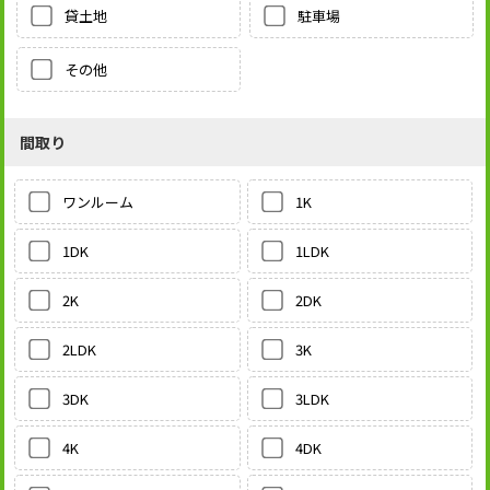
貸土地
駐車場
その他
間取り
1K
ワンルーム
1LDK
1DK
2DK
2K
3K
2LDK
3LDK
3DK
4DK
4K