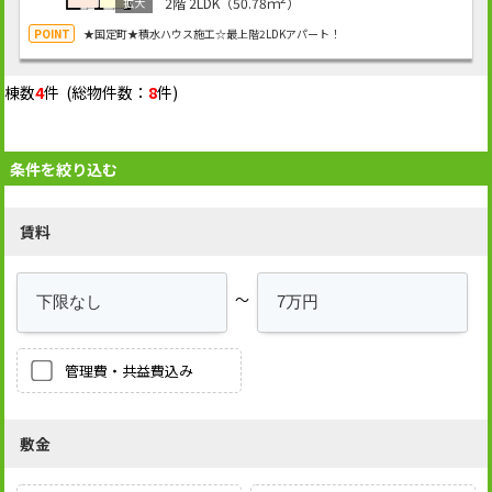
2階
2LDK（50.78ｍ
）
★国定町★積水ハウス施工☆最上階2LDKアパート！
棟数
4
件 (総物件数：
8
件)
条件を絞り込む
賃料
～
管理費・共益費込み
敷金