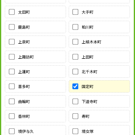
太田町
大手町
鹿島町
粕川町
上泉町
上植木本町
上諏訪町
上田町
上蓮町
北千木町
喜多町
国定町
曲輪町
下道寺町
香林町
寿町
境伊与久
境女塚