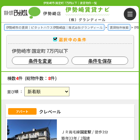
伊勢崎市 国定町 7万円以下｜賃貸物件一覧
伊勢崎市の賃貸｜ピタットハウス伊勢崎店｜株式会社グランディール
賃貸物件検索
伊勢
選択中の条件
伊勢崎市 国定町 7万円以下
条件を変更
条件を保存
棟数
4
件 (総物件数：
8
件)
並び順 ：
クレベール
アパート
ＪＲ両毛線
国定駅
/ 徒歩3分
築年33年 / 2階建