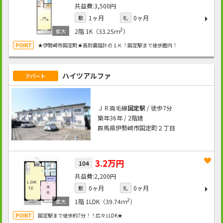
3,500円
1ヶ月
0ヶ月
敷
礼
2
2階
1K（33.25ｍ
）
★伊勢崎市国定町★高耐震設計の１Ｋ！国定駅まで徒歩圏内！
ハイツアルファ
アパート
ＪＲ両毛線
国定駅
/ 徒歩7分
築年36年 / 2階建
群馬県伊勢崎市国定町２丁目
3.2万円
104
2,200円
0ヶ月
0ヶ月
敷
礼
2
1階
1LDK（39.74ｍ
）
国定駅まで徒歩約7分！！広々1LDK★