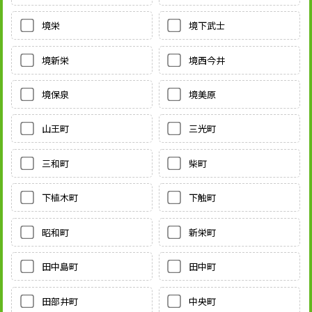
境栄
境下武士
境新栄
境西今井
境保泉
境美原
山王町
三光町
三和町
柴町
下植木町
下触町
昭和町
新栄町
田中島町
田中町
田部井町
中央町