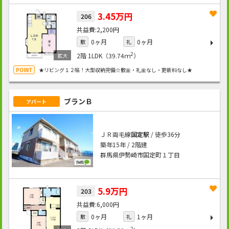
3.45万円
206
2,200円
0ヶ月
0ヶ月
敷
礼
2
2階
1LDK（39.74ｍ
）
★リビング１２帖！大型収納完備☆敷金・礼金なし・更新料なし★
ブランＢ
アパート
ＪＲ両毛線
国定駅
/ 徒歩36分
築年15年 / 2階建
群馬県伊勢崎市国定町１丁目
5.9万円
203
6,000円
0ヶ月
1ヶ月
敷
礼
2