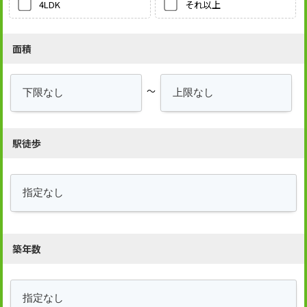
それ以上
4LDK
面積
～
駅徒歩
築年数