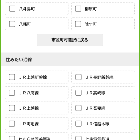
八斗島町
柳原町
八幡町
除ケ町
住みたい沿線
ＪＲ上越新幹線
ＪＲ長野新幹線
ＪＲ八高線
ＪＲ高崎線
ＪＲ上越線
ＪＲ吾妻線
ＪＲ両毛線
ＪＲ信越本線
わたらせ渓谷鐵道
上毛電気鉄道