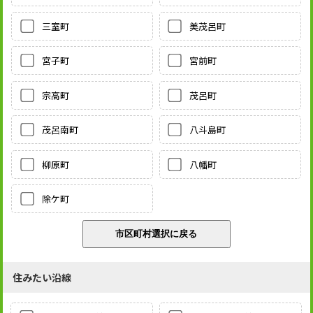
三室町
美茂呂町
宮子町
宮前町
宗高町
茂呂町
茂呂南町
八斗島町
柳原町
八幡町
除ケ町
住みたい沿線