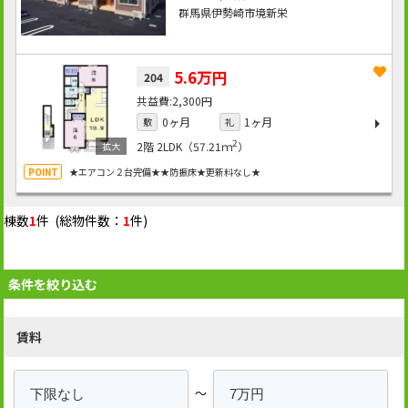
群馬県伊勢崎市境新栄
5.6万円
204
2,300円
0ヶ月
1ヶ月
敷
礼
2
2階
2LDK（57.21ｍ
）
★エアコン２台完備★★防振床★更新料なし★
棟数
1
件 (総物件数：
1
件)
条件を絞り込む
賃料
～