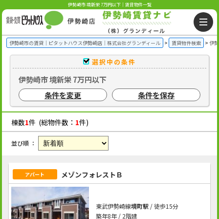
伊勢崎市 境新栄 7万円以下｜賃貸物件一覧
伊勢崎市の賃貸｜ピタットハウス伊勢崎店｜株式会社グランディール
賃貸物件検索
伊勢
選択中の条件
伊勢崎市 境新栄 7万円以下
条件を変更
条件を保存
棟数
1
件 (総物件数：
1
件)
並び順 ：
メゾンフォレストＢ
アパート
東武伊勢崎線
境町駅
/ 徒歩15分
築年8年 / 2階建