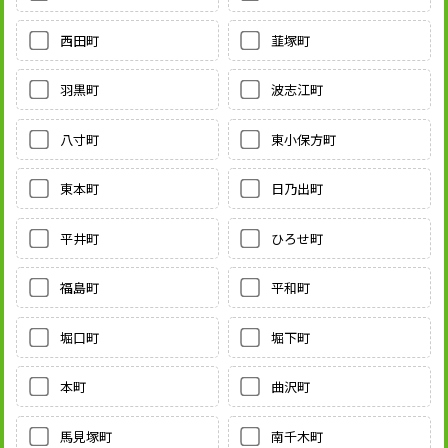
西田町
韮塚町
羽黒町
波志江町
八寸町
東小保方町
東本町
日乃出町
平井町
ひろせ町
福島町
平和町
堀口町
堀下町
本町
曲沢町
馬見塚町
南千木町