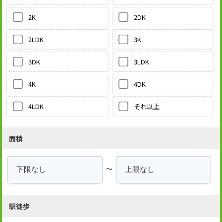
2DK
2K
3K
2LDK
3LDK
3DK
4DK
4K
それ以上
4LDK
面積
～
駅徒歩