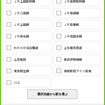
ＪＲ上越新幹線
ＪＲ長野新幹線
ＪＲ八高線
ＪＲ高崎線
ＪＲ上越線
ＪＲ吾妻線
ＪＲ両毛線
ＪＲ信越本線
わたらせ渓谷鐵道
上毛電気鉄道
上信電鉄
東武伊勢崎線
東武桐生線
湘南新宿ライン高海
バス