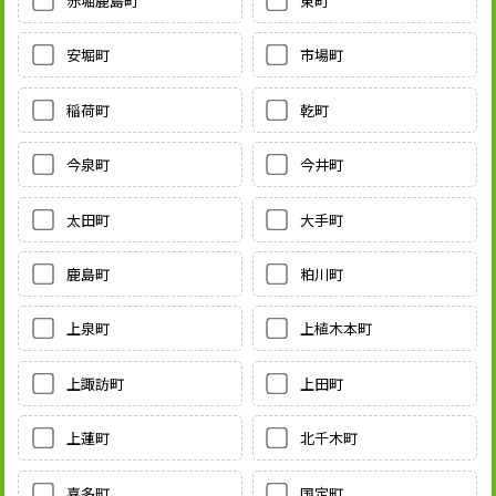
赤堀鹿島町
東町
安堀町
市場町
稲荷町
乾町
今泉町
今井町
太田町
大手町
鹿島町
粕川町
上泉町
上植木本町
上諏訪町
上田町
上蓮町
北千木町
喜多町
国定町