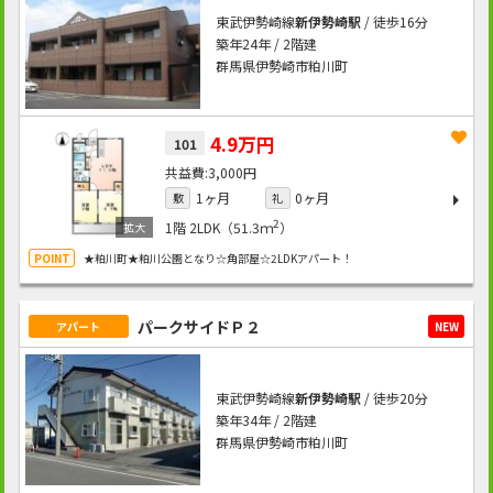
東武伊勢崎線
新伊勢崎駅
/ 徒歩16分
築年24年 / 2階建
群馬県伊勢崎市粕川町
4.9万円
101
3,000円
1ヶ月
0ヶ月
敷
礼
2
1階
2LDK（51.3ｍ
）
★粕川町★粕川公園となり☆角部屋☆2LDKアパート！
パークサイドＰ２
アパート
NEW
東武伊勢崎線
新伊勢崎駅
/ 徒歩20分
築年34年 / 2階建
群馬県伊勢崎市粕川町