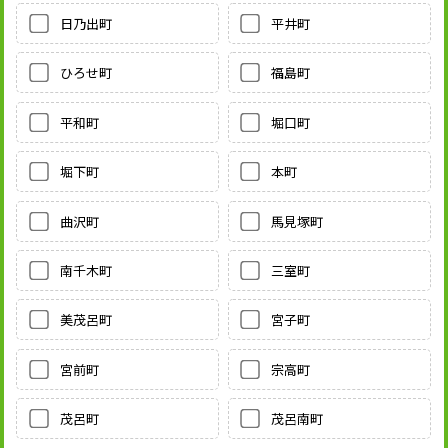
日乃出町
平井町
ひろせ町
福島町
平和町
堀口町
堀下町
本町
曲沢町
馬見塚町
南千木町
三室町
美茂呂町
宮子町
宮前町
宗高町
茂呂町
茂呂南町