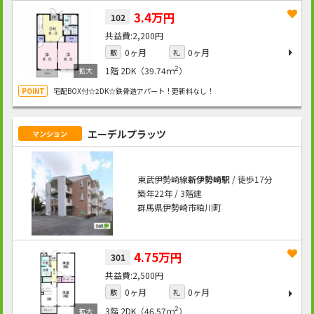
3.4万円
102
2,200円
0ヶ月
0ヶ月
敷
礼
2
1階
2DK（39.74ｍ
）
宅配BOX付☆2DK☆鉄骨造アパート！更新料なし！
エーデルプラッツ
マンション
東武伊勢崎線
新伊勢崎駅
/ 徒歩17分
築年22年 / 3階建
群馬県伊勢崎市粕川町
4.75万円
301
2,500円
0ヶ月
0ヶ月
敷
礼
2
3階
2DK（46.57ｍ
）