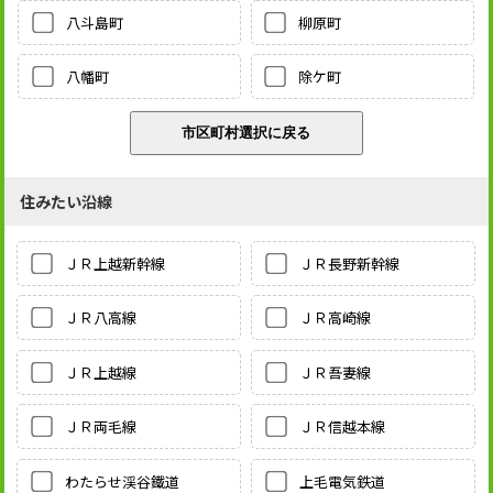
八斗島町
柳原町
八幡町
除ケ町
住みたい沿線
ＪＲ上越新幹線
ＪＲ長野新幹線
ＪＲ八高線
ＪＲ高崎線
ＪＲ上越線
ＪＲ吾妻線
ＪＲ両毛線
ＪＲ信越本線
わたらせ渓谷鐵道
上毛電気鉄道