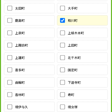
太田町
大手町
鹿島町
粕川町
上泉町
上植木本町
上諏訪町
上田町
上蓮町
北千木町
喜多町
国定町
曲輪町
下道寺町
香林町
寿町
境伊与久
境女塚