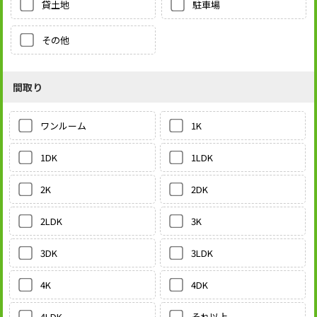
貸土地
駐車場
その他
間取り
1K
ワンルーム
1LDK
1DK
2DK
2K
3K
2LDK
3LDK
3DK
4DK
4K
それ以上
4LDK