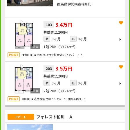
群馬県伊勢崎市粕川町
3.4万円
103
2,200円
0ヶ月
0ヶ月
敷
礼
2
1階
2DK（39.74ｍ
）
★粕川町★宅配BOX付☆鉄骨造2DKアパート！
3.5万円
203
2,200円
0ヶ月
0ヶ月
敷
礼
2
2階
2DK（39.74ｍ
）
粕川町★追焚機能付ゆとりの2DK！更新料なし！
フォレスト粕川 Ａ
アパート