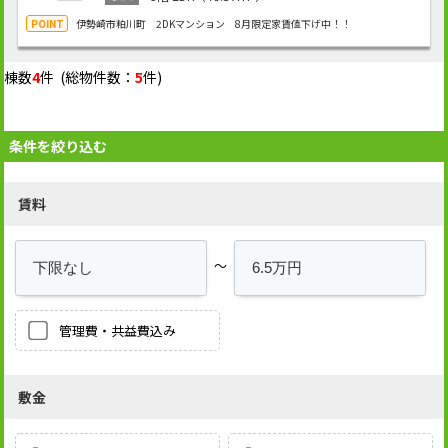
伊勢崎市粕川町 2DKマンション 8月限定家賃値下げ中！！
棟数
4
件 (総物件数：
5
件)
条件を絞り込む
賃料
～
管理費・共益費込み
敷金