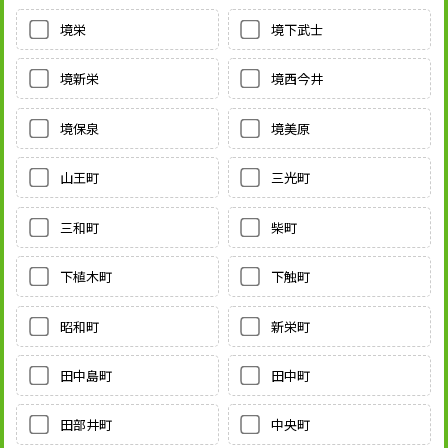
境栄
境下武士
境新栄
境西今井
境保泉
境美原
山王町
三光町
三和町
柴町
下植木町
下触町
昭和町
新栄町
田中島町
田中町
田部井町
中央町