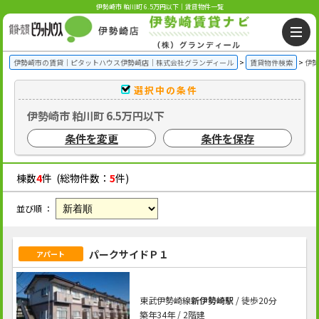
伊勢崎市 粕川町 6.5万円以下｜賃貸物件一覧
伊勢崎市の賃貸｜ピタットハウス伊勢崎店｜株式会社グランディール
賃貸物件検索
伊勢
選択中の条件
伊勢崎市 粕川町 6.5万円以下
条件を変更
条件を保存
棟数
4
件 (総物件数：
5
件)
並び順 ：
パークサイドＰ１
アパート
東武伊勢崎線
新伊勢崎駅
/ 徒歩20分
築年34年 / 2階建