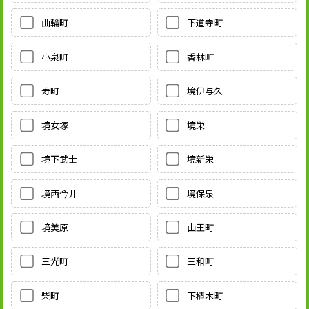
曲輪町
下道寺町
小泉町
香林町
寿町
境伊与久
境女塚
境栄
境下武士
境新栄
境西今井
境保泉
境美原
山王町
三光町
三和町
柴町
下植木町