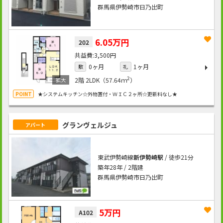
群馬県伊勢崎市日乃出町
6.05万円
202
3,500円
0ヶ月
1ヶ月
敷
礼
2
2階
2LDK（57.64ｍ
）
★システムキッチン☆外物置付・ＷＩＣ２ヶ所☆更新料なし★
グランヴェルジュ
アパート
東武伊勢崎線
新伊勢崎駅
/ 徒歩21分
築年28年 / 2階建
群馬県伊勢崎市日乃出町
5万円
A102