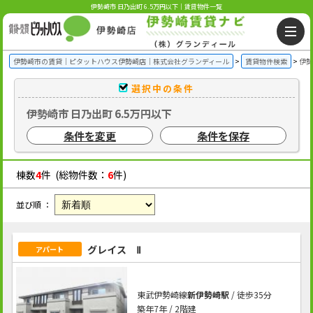
伊勢崎市 日乃出町 6.5万円以下｜賃貸物件一覧
伊勢崎市の賃貸｜ピタットハウス伊勢崎店｜株式会社グランディール
賃貸物件検索
伊勢
選択中の条件
伊勢崎市 日乃出町 6.5万円以下
条件を変更
条件を保存
棟数
4
件 (総物件数：
6
件)
並び順 ：
グレイス Ⅱ
アパート
東武伊勢崎線
新伊勢崎駅
/ 徒歩35分
築年7年 / 2階建