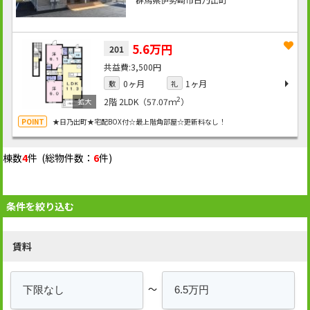
5.6万円
201
3,500円
0ヶ月
1ヶ月
敷
礼
2
2階
2LDK（57.07ｍ
）
★日乃出町★宅配BOX付☆最上階角部屋☆更新料なし！
棟数
4
件 (総物件数：
6
件)
条件を絞り込む
賃料
～