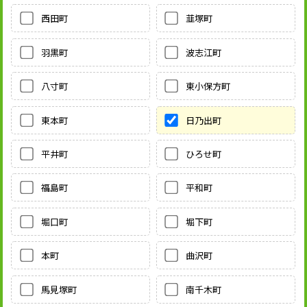
西田町
韮塚町
羽黒町
波志江町
八寸町
東小保方町
東本町
日乃出町
平井町
ひろせ町
福島町
平和町
堀口町
堀下町
本町
曲沢町
馬見塚町
南千木町