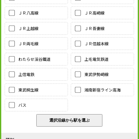
ＪＲ八高線
ＪＲ高崎線
ＪＲ上越線
ＪＲ吾妻線
ＪＲ両毛線
ＪＲ信越本線
わたらせ渓谷鐵道
上毛電気鉄道
上信電鉄
東武伊勢崎線
東武桐生線
湘南新宿ライン高海
バス