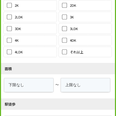
2DK
2K
3K
2LDK
3LDK
3DK
4DK
4K
それ以上
4LDK
面積
～
駅徒歩