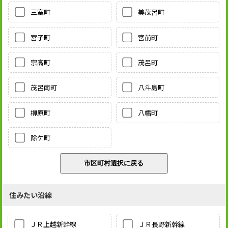
三室町
美茂呂町
宮子町
宮前町
宗高町
茂呂町
茂呂南町
八斗島町
柳原町
八幡町
除ケ町
住みたい沿線
ＪＲ上越新幹線
ＪＲ長野新幹線