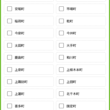
安堀町
市場町
稲荷町
乾町
今泉町
今井町
太田町
大手町
鹿島町
粕川町
上泉町
上植木本町
上諏訪町
上田町
上蓮町
北千木町
喜多町
国定町