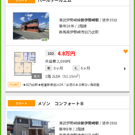
パールテールエム
アパート
東武伊勢崎線
新伊勢崎駅
/ 徒歩35分
築年26年 / 2階建
群馬県伊勢崎市日乃出町
4.8万円
102
2,000円
0ヶ月
0ヶ月
敷
礼
2
1階
2LDK（51.15ｍ
）
★日乃出町★軽量鉄骨造2LDK！出窓のある明るい角部屋
メゾン コンフォートＢ
アパート
東武伊勢崎線
新伊勢崎駅
/ 徒歩28分
築年8年 / 2階建
群馬県伊勢崎市日乃出町