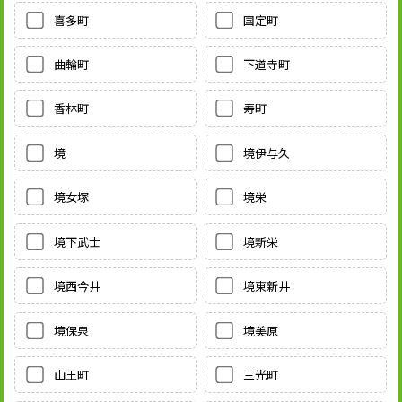
喜多町
国定町
曲輪町
下道寺町
香林町
寿町
境
境伊与久
境女塚
境栄
境下武士
境新栄
境西今井
境東新井
境保泉
境美原
山王町
三光町