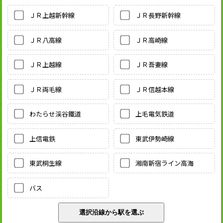
ＪＲ上越新幹線
ＪＲ長野新幹線
ＪＲ八高線
ＪＲ高崎線
ＪＲ上越線
ＪＲ吾妻線
ＪＲ両毛線
ＪＲ信越本線
わたらせ渓谷鐵道
上毛電気鉄道
上信電鉄
東武伊勢崎線
東武桐生線
湘南新宿ライン高海
バス