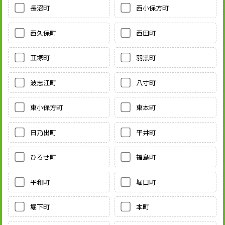
長沼町
西小保方町
西久保町
西田町
韮塚町
羽黒町
波志江町
八寸町
東小保方町
東本町
日乃出町
平井町
ひろせ町
福島町
平和町
堀口町
堀下町
本町