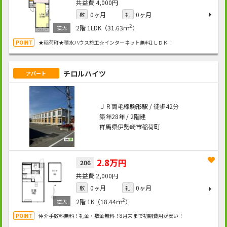
4,000円
0ヶ月
0ヶ月
敷
礼
2
2階
1LDK（31.63ｍ
）
★稲荷町★積水ハウス施工☆インターネット無料1ＬＤＫ！
チロルハイツ
アパート
ＪＲ両毛線
駒形駅
/ 徒歩42分
築年28年 / 2階建
群馬県伊勢崎市稲荷町
2.8万円
206
2,000円
0ヶ月
0ヶ月
敷
礼
2
2階
1K（18.44ｍ
）
仲介手数料無料！礼金・敷金無料！8月末まで初期費用が安い！