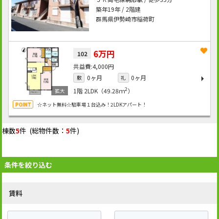
築年19年 / 2階建
群馬県伊勢崎市稲荷町
6万円
102
4,000円
0ヶ月
0ヶ月
敷
礼
2
1階
2LDK（49.28ｍ
）
☆ネット無料☆駐車場１台込み！2LDKアパート！
棟数
5
件 (総物件数：
5
件)
条件を絞り込む
賃料