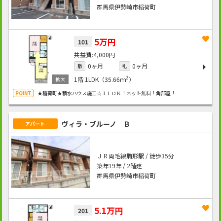
群馬県伊勢崎市稲荷町
5万円
101
4,000円
0ヶ月
0ヶ月
敷
礼
2
1階
1LDK（35.66ｍ
）
★稲荷町★積水ハウス施工☆１ＬＤＫ！ネット無料！角部屋！
ヴィラ・ブルーノ Ｂ
アパート
ＪＲ両毛線
駒形駅
/ 徒歩35分
築年19年 / 2階建
群馬県伊勢崎市稲荷町
5.1万円
201