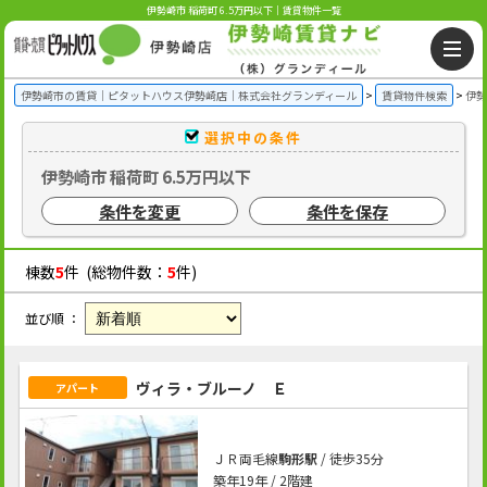
伊勢崎市 稲荷町 6.5万円以下｜賃貸物件一覧
伊勢崎市の賃貸｜ピタットハウス伊勢崎店｜株式会社グランディール
賃貸物件検索
伊勢
選択中の条件
伊勢崎市 稲荷町 6.5万円以下
条件を変更
条件を保存
棟数
5
件 (総物件数：
5
件)
並び順 ：
ヴィラ・ブルーノ Ｅ
アパート
ＪＲ両毛線
駒形駅
/ 徒歩35分
築年19年 / 2階建