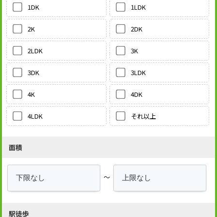
1LDK
1DK
2DK
2K
3K
2LDK
3LDK
3DK
4DK
4K
それ以上
4LDK
面積
～
駅徒歩