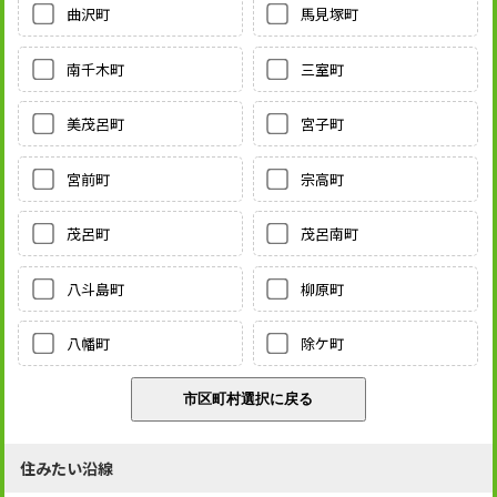
曲沢町
馬見塚町
南千木町
三室町
美茂呂町
宮子町
宮前町
宗高町
茂呂町
茂呂南町
八斗島町
柳原町
八幡町
除ケ町
住みたい沿線