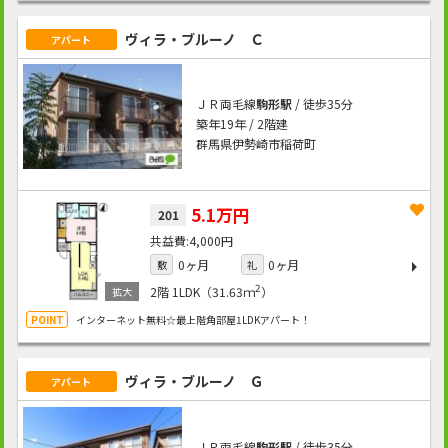
ヴィラ・ブルーノ Ｃ
アパート
ＪＲ両毛線
駒形駅
/ 徒歩35分
築年19年 / 2階建
群馬県伊勢崎市稲荷町
5.1万円
201
4,000円
0ヶ月
0ヶ月
敷
礼
2
2階
1LDK（31.63ｍ
）
インターネット無料☆最上階角部屋1LDKアパート！
ヴィラ・ブルーノ Ｇ
アパート
ＪＲ両毛線
駒形駅
/ 徒歩35分