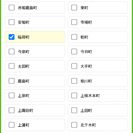
赤堀鹿島町
東町
安堀町
市場町
稲荷町
乾町
今泉町
今井町
太田町
大手町
鹿島町
粕川町
上泉町
上植木本町
上諏訪町
上田町
上蓮町
北千木町