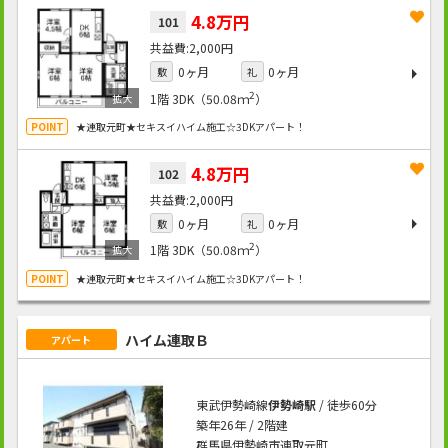
4.8万円
101
2,000円
0ヶ月
0ヶ月
敷
礼
2
1階
3DK（50.08ｍ
）
★連取元町★セキスイハイム施工☆3DKアパート！
4.8万円
102
2,000円
0ヶ月
0ヶ月
敷
礼
2
1階
3DK（50.08ｍ
）
★連取元町★セキスイハイム施工☆3DKアパート！
ハイム連取Ｂ
アパート
東武伊勢崎線
伊勢崎駅
/ 徒歩60分
築年26年 / 2階建
群馬県伊勢崎市連取元町