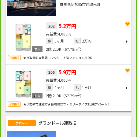
群馬県伊勢崎市連取元町
5.2万円
202
4,000円
0ヶ月
2万円
敷
礼
2
2階
2LDK（57.75ｍ
）
★連取元町★鉄筋コンクリート造マンション2LDK
5.9万円
205
4,000円
0ヶ月
1ヶ月
敷
礼
2
2階
2LDK（57.75ｍ
）
★伊勢崎市連取町★住環境◎ファミリータイプ2LDKアパート！
グランドール連取Ｅ
アパート