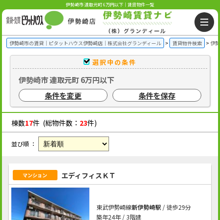
伊勢崎市 連取元町 6万円以下｜賃貸物件一覧
伊勢崎市の賃貸｜ピタットハウス伊勢崎店｜株式会社グランディール
賃貸物件検索
伊勢
選択中の条件
伊勢崎市 連取元町 6万円以下
条件を変更
条件を保存
棟数
17
件 (総物件数：
23
件)
並び順 ：
エディフィスＫＴ
マンション
東武伊勢崎線
新伊勢崎駅
/ 徒歩29分
築年24年 / 3階建