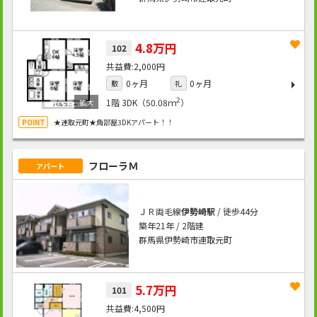
4.8万円
102
2,000円
0ヶ月
0ヶ月
敷
礼
2
1階
3DK（50.08ｍ
）
★連取元町★角部屋3DKアパート！！
フローラＭ
アパート
ＪＲ両毛線
伊勢崎駅
/ 徒歩44分
築年21年 / 2階建
群馬県伊勢崎市連取元町
5.7万円
101
4,500円