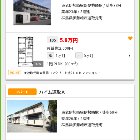
東武伊勢崎線
新伊勢崎駅
/ 徒歩33分
築年23年 / 3階建
群馬県伊勢崎市連取元町
5.8万円
105
2,000円
1ヶ月
0ヶ月
敷
礼
2
1階
2LDK（60ｍ
）
★連取元町★鉄筋コンクリート造2ＬＤＫマンション！
ハイム連取Ａ
アパート
東武伊勢崎線
伊勢崎駅
/ 徒歩60分
築年26年 / 2階建
群馬県伊勢崎市連取元町