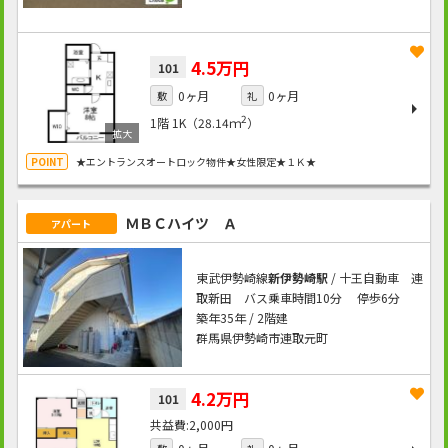
4.5万円
101
0ヶ月
0ヶ月
敷
礼
2
1階
1K（28.14ｍ
）
★エントランスオートロック物件★女性限定★１Ｋ★
ＭＢＣハイツ Ａ
アパート
東武伊勢崎線
新伊勢崎駅
/ 十王自動車 連
取新田 バス乗車時間10分 停歩6分
築年35年 / 2階建
群馬県伊勢崎市連取元町
4.2万円
101
2,000円