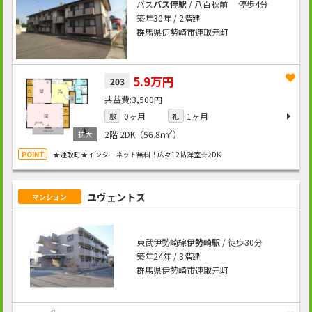
バス
バス停駅
/ 八百秋前 停歩4分
築年30年 / 2階建
群馬県伊勢崎市連取元町
5.9万円
203
3,500円
0ヶ月
1ヶ月
敷
礼
2
2階
2DK（56.8ｍ
）
★連取町★インターネット無料！広々12帖洋室☆2DK
ユヴェントス
マンション
東武伊勢崎線
伊勢崎駅
/ 徒歩30分
築年24年 / 3階建
群馬県伊勢崎市連取元町