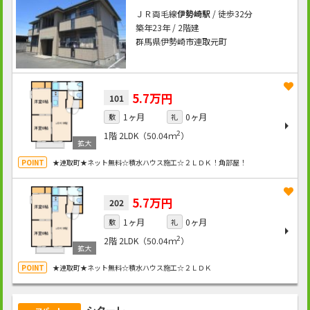
ＪＲ両毛線
伊勢崎駅
/ 徒歩32分
築年23年 / 2階建
群馬県伊勢崎市連取元町
5.7万円
101
1ヶ月
0ヶ月
敷
礼
2
1階
2LDK（50.04ｍ
）
★連取町★ネット無料☆積水ハウス施工☆２ＬＤＫ！角部屋！
5.7万円
202
1ヶ月
0ヶ月
敷
礼
2
2階
2LDK（50.04ｍ
）
★連取町★ネット無料☆積水ハウス施工☆２ＬＤＫ