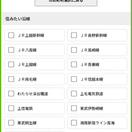
住みたい沿線
ＪＲ上越新幹線
ＪＲ長野新幹線
ＪＲ八高線
ＪＲ高崎線
ＪＲ上越線
ＪＲ吾妻線
ＪＲ両毛線
ＪＲ信越本線
わたらせ渓谷鐵道
上毛電気鉄道
上信電鉄
東武伊勢崎線
東武桐生線
湘南新宿ライン高海