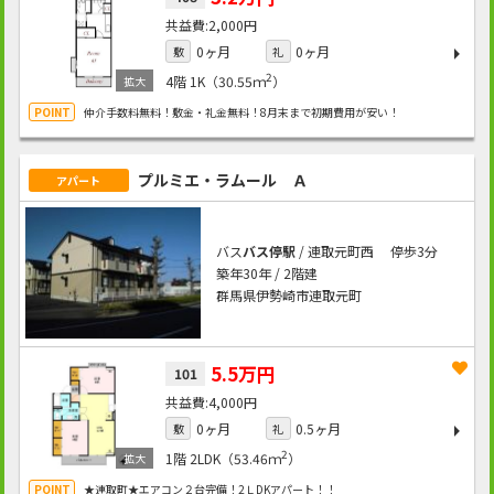
2,000円
0ヶ月
0ヶ月
敷
礼
2
4階
1K（30.55ｍ
）
仲介手数料無料！敷金・礼金無料！8月末まで初期費用が安い！
プルミエ・ラムール Ａ
アパート
バス
バス停駅
/ 連取元町西 停歩3分
築年30年 / 2階建
群馬県伊勢崎市連取元町
5.5万円
101
4,000円
0ヶ月
0.5ヶ月
敷
礼
2
1階
2LDK（53.46ｍ
）
★連取町★エアコン２台完備！2ＬDKアパート！！