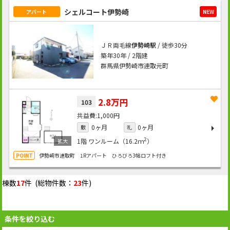
シェルコート伊勢崎
アパート
NEW
ＪＲ両毛線
伊勢崎駅
/ 徒歩30分
築年30年 / 2階建
群馬県伊勢崎市連取元町
2.8万円
103
1,000円
0ヶ月
0ヶ月
敷
礼
2
1階
ワンルーム（16.2ｍ
）
伊勢崎市連取町 1Rアパート ひろびろ3帖ロフト付き
棟数
17
件 (総物件数：
23
件)
条件を絞り込む