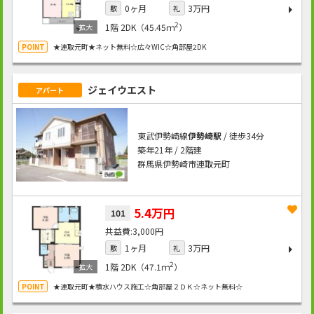
0ヶ月
3万円
敷
礼
2
1階
2DK（45.45ｍ
）
★連取元町★ネット無料☆広々WIC☆角部屋2DK
ジェイウエスト
アパート
東武伊勢崎線
伊勢崎駅
/ 徒歩34分
築年21年 / 2階建
群馬県伊勢崎市連取元町
5.4万円
101
3,000円
1ヶ月
3万円
敷
礼
2
1階
2DK（47.1ｍ
）
★連取元町★積水ハウス施工☆角部屋２ＤＫ☆ネット無料☆