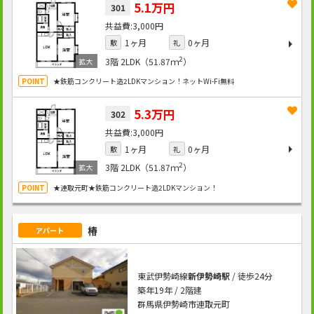
5.1万円
301
3,000円
1ヶ月
0ヶ月
敷
礼
2
3階
2LDK（51.87ｍ
）
★鉄筋コンクリート造2LDKマンション！ネットWi-Fi無料
5.3万円
302
3,000円
1ヶ月
0ヶ月
敷
礼
2
3階
2LDK（51.87ｍ
）
★連取元町★鉄筋コンクリート造2LDKマンション！
椿
アパート
東武伊勢崎線
新伊勢崎駅
/ 徒歩24分
築年19年 / 2階建
群馬県伊勢崎市連取元町