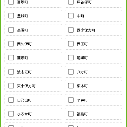
富塚町
戸谷塚町
豊城町
中町
長沼町
西小保方町
西久保町
西田町
韮塚町
羽黒町
波志江町
八寸町
東小保方町
東本町
日乃出町
平井町
ひろせ町
福島町