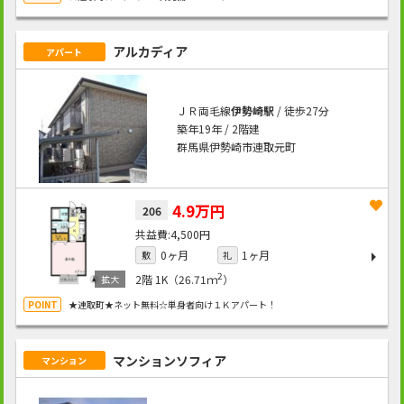
アルカディア
アパート
ＪＲ両毛線
伊勢崎駅
/ 徒歩27分
築年19年 / 2階建
群馬県伊勢崎市連取元町
4.9万円
206
4,500円
0ヶ月
1ヶ月
敷
礼
2
2階
1K（26.71ｍ
）
★連取町★ネット無料☆単身者向け１Ｋアパート！
マンションソフィア
マンション