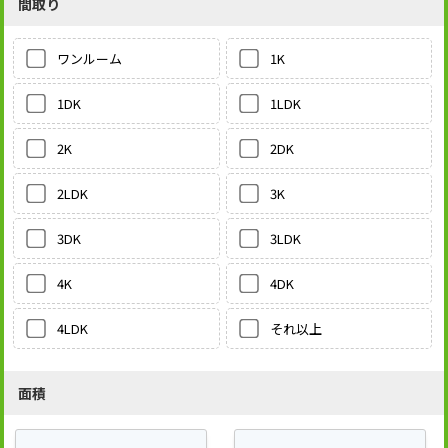
間取り
1K
ワンルーム
1LDK
1DK
2DK
2K
3K
2LDK
3LDK
3DK
4DK
4K
それ以上
4LDK
面積