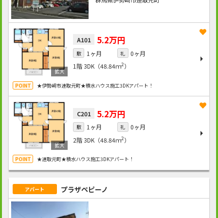
5.2万円
A101
1ヶ月
0ヶ月
敷
礼
2
1階
3DK（48.84ｍ
）
★伊勢崎市連取元町★積水ハウス施工3DKアパート！
5.2万円
C201
1ヶ月
0ヶ月
敷
礼
2
2階
3DK（48.84ｍ
）
★連取元町★積水ハウス施工3DKアパート！
プラザペピーノ
アパート