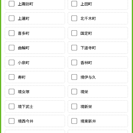
上諏訪町
上田町
上蓮町
北千木町
喜多町
国定町
曲輪町
下道寺町
小泉町
香林町
寿町
境伊与久
境女塚
境栄
境下武士
境新栄
境西今井
境東新井