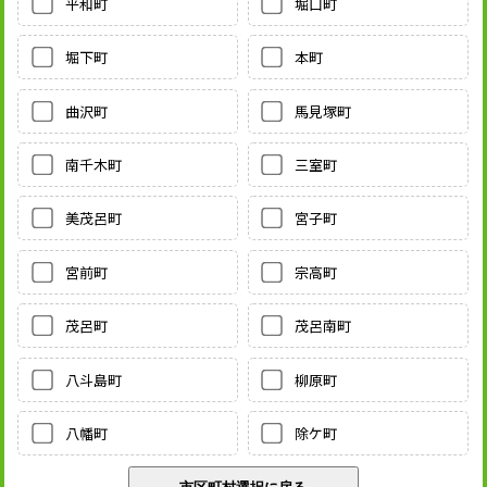
平和町
堀口町
堀下町
本町
曲沢町
馬見塚町
南千木町
三室町
美茂呂町
宮子町
宮前町
宗高町
茂呂町
茂呂南町
八斗島町
柳原町
八幡町
除ケ町