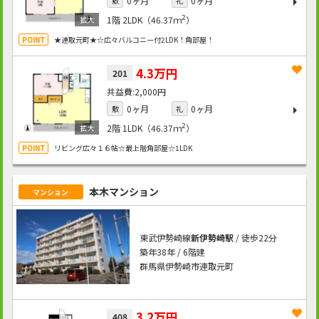
0ヶ月
0ヶ月
敷
礼
2
1階
2LDK（46.37ｍ
）
★連取元町★☆広々バルコニー付2LDK！角部屋！
4.3万円
201
2,000円
0ヶ月
0ヶ月
敷
礼
2
2階
1LDK（46.37ｍ
）
リビング広々１６帖☆最上階角部屋☆1LDK
本木マンション
マンション
東武伊勢崎線
新伊勢崎駅
/ 徒歩22分
築年38年 / 6階建
群馬県伊勢崎市連取元町
3.2万円
408