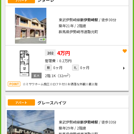
シターレ
アパート
東武伊勢崎線
新伊勢崎駅
/ 徒歩30分
築年21年 / 2階建
群馬県伊勢崎市連取元町
4万円
202
0.2万円
0ヶ月
0ヶ月
敷
礼
2
2階
1K（32ｍ
）
☆ミサワホーム施工☆ロフト付☆お洒落な外観☆最上階
グレースハイツ
アパート
東武伊勢崎線
新伊勢崎駅
/ 徒歩33分
築年29年 / 2階建
群馬県伊勢崎市連取元町