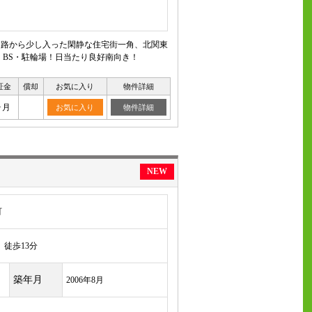
道路から少し入った閑静な住宅街一角、北関東
・BS・駐輪場！日当たり良好南向き！
証金
償却
お気に入り
物件詳細
ヶ月
お気に入り
物件詳細
NEW
町
徒歩13分
築年月
2006年8月