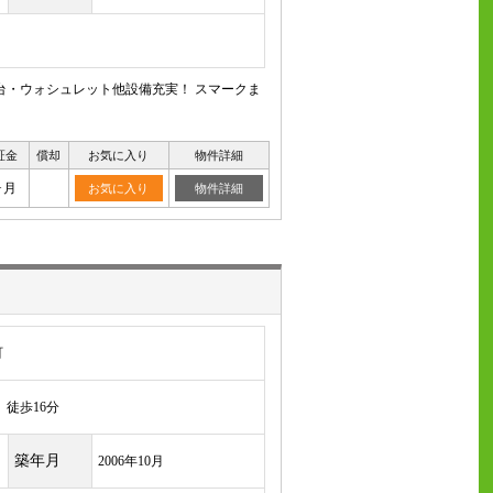
台・ウォシュレット他設備充実！ スマークま
証金
償却
お気に入り
物件詳細
ヶ月
お気に入り
物件詳細
町
徒歩16分
築年月
2006年10月