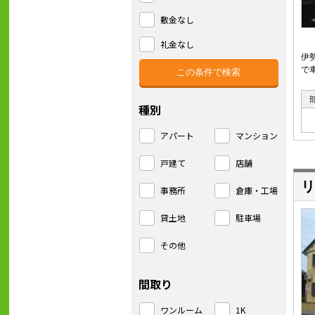
敷金なし
礼金なし
伊
で
種別
アパート
マンション
戸建て
店舗
リ
事務所
倉庫・工場
貸土地
駐車場
その他
間取り
ワンルーム
1K