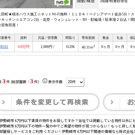
階数/構造
2階建/軽量鉄骨造
上田町★積水ハウス施工☆ネットWi-Fi無料！１ＬＤＫ！ベイシアマート徒歩5分！
ーキッチン☆エアコン2台・追焚・ウォシュレット・BS・駐輪場！駐車場２台込！
全室角部屋！
部屋番号
賃料
共益 / 管理費
間取り
専有面積
敷金
礼金
保
2
B101
4.8万円
2,000円 /
1LDK
0ヶ月
0ヶ月
0
40.31ｍ
3
3
数
件 (総部屋数：
件)
表示件数
伊勢崎市 6万円以下賃貸の物件をお探しですか？当社では掲載している物件以外に
伊勢崎市 6万円以下の物件一覧の中でご希望の物件が見つからない！もっと詳しく
部屋探しサービスをご利用 ください！伊勢崎市 6万円以下関連の情報なら株式会