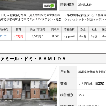
階数/構造
2階建/木造
上田町★お洒落な外観！真ん中階段で全室角部屋！JR両毛線国定駅徒歩16分！幹線
動車道伊勢崎ICまで車で７分！TVドアホン・追焚・ウォシュレット・対面キッチン
部屋番号
賃料
共益 / 管理費
間取り
専有面積
敷金
礼金
保
2
D102
4.7万円
2,500円 /
1LDK
0ヶ月
0ヶ月
0
44.19ｍ
ァミール・ドミ・ＫＡＭＩＤＡ
所在地
群馬県伊勢崎市上田
交通
ＪＲ両毛線
国定駅
物件種別
アパート