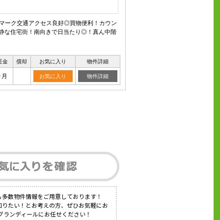
スマーク交通アクセス良好◎買物便利！カウン
閑静な住宅街！南向きで日当たり◎！真ん中階
証金
償却
お気に入り
物件詳細
ヶ月
お気に入り
物件詳細
も多数物件情報をご用意しております！
知りたい！とお考えの方、ぜひお気軽にお
社グランディールにお任せください！