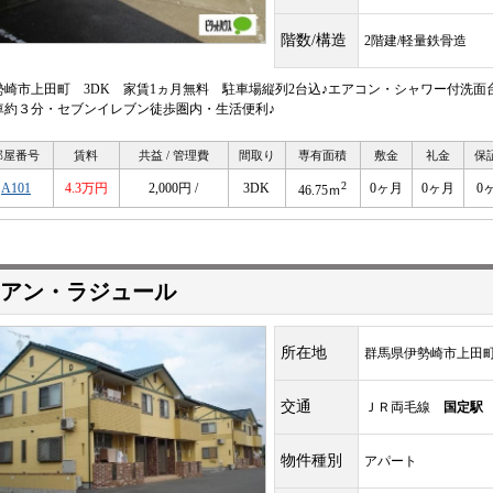
階数/構造
2階建/軽量鉄骨造
勢崎市上田町 3DK 家賃1ヵ月無料 駐車場縦列2台込♪エアコン・シャワー付洗面
車約３分・セブンイレブン徒歩圏内・生活便利♪
部屋番号
賃料
共益 / 管理費
間取り
専有面積
敷金
礼金
保
2
A101
4.3万円
2,000円 /
3DK
0ヶ月
0ヶ月
0
46.75ｍ
アン・ラジュール
所在地
群馬県伊勢崎市上田
交通
ＪＲ両毛線
国定駅
物件種別
アパート