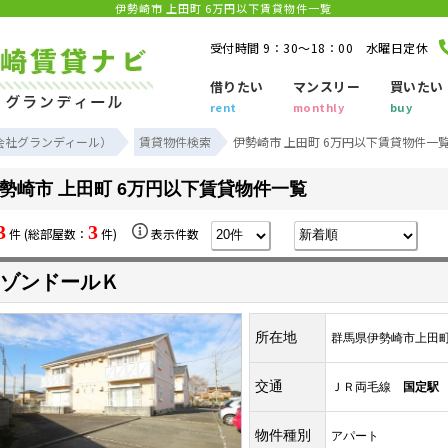
伊勢崎市 上田町 6万円以下賃貸物件一覧
受付時間 9：30～18：00 水曜日定休
借りたい
マンスリー
買いたい
rent
monthly
buy
会社グランディール）
賃貸物件検索
伊勢崎市 上田町 6万円以下賃貸物件一
勢崎市 上田町 6万円以下賃貸物件一覧
3
3
件 (総部屋数：
件)
表示件数
ゾンドールＫ
所在地
群馬県伊勢崎市上田
交通
ＪＲ両毛線
国定駅
物件種別
アパート