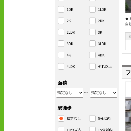
1DK
1LDK
★
2K
2DK
自
2LDK
3K
3DK
3LDK
4K
4DK
4LDK
それ以上
フ
面積
～
駅徒歩
指定なし
5分以内
10分以内
15分以内