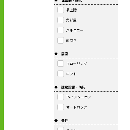
最上階
角部屋
バルコニー
南向き
◆ 居室
フローリング
ロフト
◆ 建物設備・防犯
TVインターホン
オートロック
◆ 条件