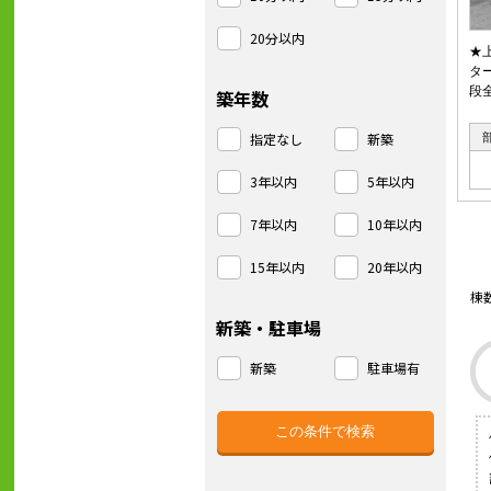
20分以内
★
タ
段
築年数
指定なし
新築
3年以内
5年以内
7年以内
10年以内
15年以内
20年以内
棟
新築・駐車場
新築
駐車場有