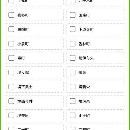
上蓮町
北千木町
喜多町
国定町
曲輪町
下道寺町
小泉町
香林町
寿町
境伊与久
境女塚
境栄
境下武士
境新栄
境西今井
境保泉
境美原
山王町
三光町
三和町