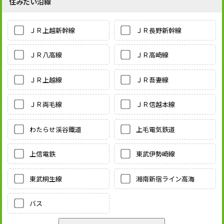
住みたい沿線
ＪＲ上越新幹線
ＪＲ長野新幹線
ＪＲ八高線
ＪＲ高崎線
ＪＲ上越線
ＪＲ吾妻線
ＪＲ両毛線
ＪＲ信越本線
わたらせ渓谷鐵道
上毛電気鉄道
上信電鉄
東武伊勢崎線
東武桐生線
湘南新宿ライン高海
バス