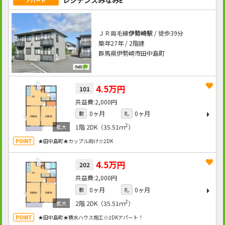
レジデンスみなみE
アパート
ＪＲ両毛線
伊勢崎駅
/ 徒歩39分
築年27年 / 2階建
群馬県伊勢崎市田中島町
4.5万円
101
2,000円
0ヶ月
0ヶ月
敷
礼
2
1階
2DK（35.51ｍ
）
★田中島町★カップル向け☆2DK
4.5万円
202
2,000円
0ヶ月
0ヶ月
敷
礼
2
2階
2DK（35.51ｍ
）
★田中島町★積水ハウス施工☆2DKアパート！