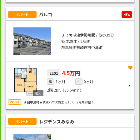
パルコ
アパート
NEW
ＪＲ両毛線
伊勢崎駅
/ 徒歩39分
築年29年 / 2階建
群馬県伊勢崎市田中島町
4.5万円
E201
1ヶ月
0ヶ月
敷
礼
2
2階
2DK（35.54ｍ
）
★田中島町★積水ハウス施工☆2DK！2階角部屋！
レジデンスみなみ
アパート