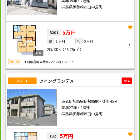
築年35年 / 2階建
群馬県伊勢崎市田中島町
5万円
B201
1ヶ月
0ヶ月
敷
礼
2
2階
3DK（46.75ｍ
）
★田中島町★積水ハウス施工☆3DK
ツイングランデＡ
アパート
NEW
東武伊勢崎線
伊勢崎駅
/ 徒歩45分
築年27年 / 2階建
群馬県伊勢崎市田中島町
5万円
102