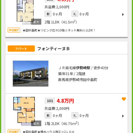
2,000円
0ヶ月
0ヶ月
敷
礼
2
2階
1LDK（41.5ｍ
）
★田中島町★リビング広々10帖☆ネット無料☆1LDK！
フォンティーヌＢ
アパート
ＪＲ両毛線
伊勢崎駅
/ 徒歩43分
築年31年 / 2階建
群馬県伊勢崎市田中島町
4.8万円
101
2,000円
0ヶ月
0ヶ月
敷
礼
2
1階
2LDK（46.75ｍ
）
★田中島町★積水ハウス施工☆2ＬＤＫ