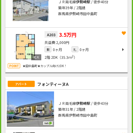
ＪＲ両毛線
伊勢崎駅
/ 徒歩40分
築年39年 / 2階建
群馬県伊勢崎市田中島町
3.5万円
A203
2,000円
0ヶ月
0ヶ月
敷
礼
2
2階
2DK（35.3ｍ
）
★田中島町★カップル向け2DK！
フォンティーヌA
アパート
ＪＲ両毛線
伊勢崎駅
/ 徒歩43分
築年31年 / 2階建
群馬県伊勢崎市田中島町