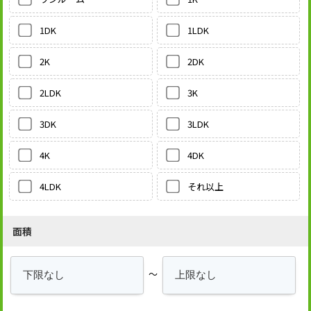
1LDK
1DK
2DK
2K
3K
2LDK
3LDK
3DK
4DK
4K
それ以上
4LDK
面積
～