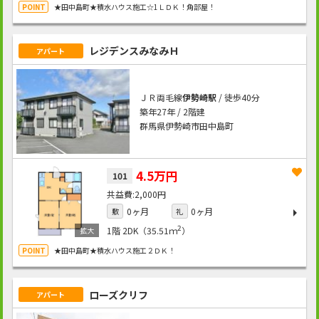
★田中島町★積水ハウス施工☆1ＬＤＫ！角部屋！
レジデンスみなみＨ
アパート
ＪＲ両毛線
伊勢崎駅
/ 徒歩40分
築年27年 / 2階建
群馬県伊勢崎市田中島町
4.5万円
101
2,000円
0ヶ月
0ヶ月
敷
礼
2
1階
2DK（35.51ｍ
）
★田中島町★積水ハウス施工２ＤＫ！
ローズクリフ
アパート