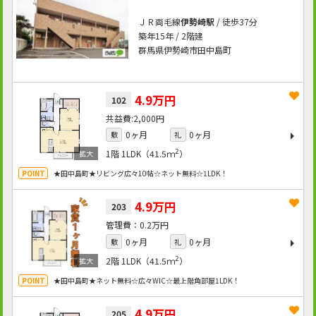
ＪＲ両毛線
伊勢崎駅
/ 徒歩37分
築年15年 / 2階建
群馬県伊勢崎市田中島町
4.9万円
102
2,000円
0ヶ月
0ヶ月
敷
礼
2
1階
1LDK（41.5ｍ
）
★田中島町★リビング広々10帖☆ネット無料☆1LDK！
4.9万円
203
0.2万円
0ヶ月
0ヶ月
敷
礼
2
2階
1LDK（41.5ｍ
）
★田中島町★ネット無料☆広々WIC☆最上階角部屋1LDK！
4.9万円
205