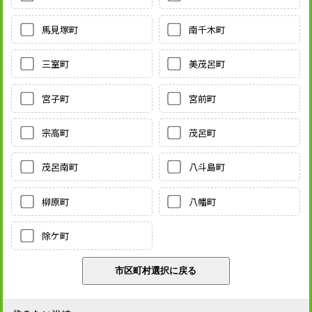
馬見塚町
南千木町
三室町
美茂呂町
宮子町
宮前町
宗高町
茂呂町
茂呂南町
八斗島町
柳原町
八幡町
除ケ町