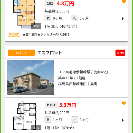
4.8万円
101
2,000円
0ヶ月
0ヶ月
敷
礼
2
1階
3DK（46.75ｍ
）
★田中島町★ファミリー向け3DK！
エスフロント
アパート
NEW
ＪＲ両毛線
伊勢崎駅
/ 徒歩45分
築年19年 / 2階建
群馬県伊勢崎市田中島町
5.3万円
B101
2,000円
1ヶ月
0ヶ月
敷
礼
2
1階
1LDK（47ｍ
）