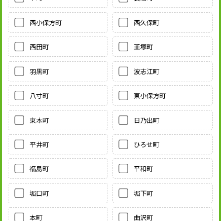
西小保方町
西久保町
西田町
韮塚町
羽黒町
波志江町
八寸町
東小保方町
東本町
日乃出町
平井町
ひろせ町
福島町
平和町
堀口町
堀下町
本町
曲沢町