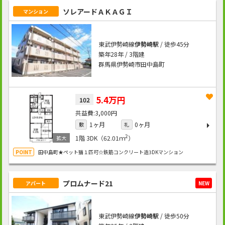
ソレアードＡＫＡＧＩ
マンション
東武伊勢崎線
伊勢崎駅
/ 徒歩45分
築年28年 / 3階建
群馬県伊勢崎市田中島町
5.4万円
102
3,000円
1ヶ月
0ヶ月
敷
礼
2
1階
3DK（62.01ｍ
）
田中島町★ペット猫１匹可☆鉄筋コンクリート造3DKマンション
プロムナード21
アパート
NEW
東武伊勢崎線
伊勢崎駅
/ 徒歩50分