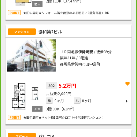
2階
1LDK（37.47ｍ
）
★田中島町★リフォーム済☆出窓のある明るい2階角部屋1LDK
協和第2ビル
マンション
ＪＲ両毛線
伊勢崎駅
/ 徒歩39分
築年31年 / 3階建
群馬県伊勢崎市田中島町
5.2万円
302
2,000円
0ヶ月
0ヶ月
敷
礼
2
3階
3DK（61ｍ
）
★田中島町★ペット猫1匹可☆ロフト付き3DKマンション！
パルコＡ
アパート