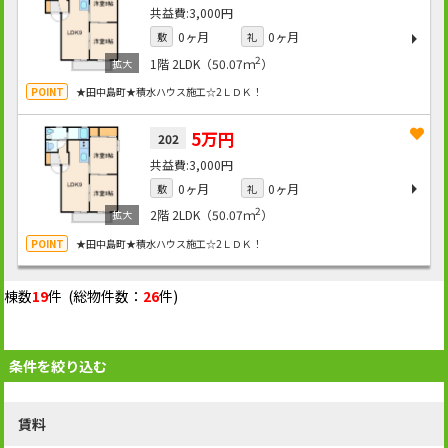
3,000円
0ヶ月
0ヶ月
敷
礼
2
1階
2LDK（50.07ｍ
）
★田中島町★積水ハウス施工☆2ＬＤＫ！
5万円
202
3,000円
0ヶ月
0ヶ月
敷
礼
2
2階
2LDK（50.07ｍ
）
★田中島町★積水ハウス施工☆2ＬＤＫ！
棟数
19
件 (総物件数：
26
件)
条件を絞り込む
賃料