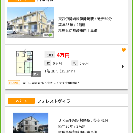
東武伊勢崎線
伊勢崎駅
/ 徒歩50分
築年35年 / 2階建
群馬県伊勢崎市田中島町
4万円
103
0ヶ月
0ヶ月
敷
礼
2
1階
2DK（35.3ｍ
）
★田中島町★2DＫ☆キレイです☆角部屋！
フォレストヴィラ
アパート
ＪＲ両毛線
伊勢崎駅
/ 徒歩41分
築年30年 / 2階建
群馬県伊勢崎市田中島町