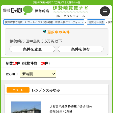
伊勢崎市 田中島町 5.5万円以下｜賃貸物件一覧
伊勢崎市の賃貸｜ピタットハウス伊勢崎店｜株式会社グランディール
賃貸物件検索
伊勢
選択中の条件
伊勢崎市 田中島町 5.5万円以下
条件を変更
条件を保存
棟数
19
件 (総物件数：
26
件)
並び順 ：
レジデンスみなみ
アパート
ＪＲ両毛線
伊勢崎駅
/ 徒歩45分
築年26年 / 2階建