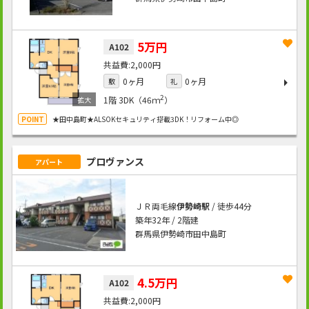
5万円
A102
2,000円
0ヶ月
0ヶ月
敷
礼
2
1階
3DK（46ｍ
）
★田中島町★ALSOKセキュリティ搭載3DK！リフォーム中◎
プロヴァンス
アパート
ＪＲ両毛線
伊勢崎駅
/ 徒歩44分
築年32年 / 2階建
群馬県伊勢崎市田中島町
4.5万円
A102
2,000円