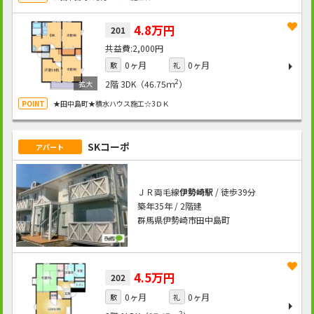
4.8万円
201
2,000円
0ヶ月
0ヶ月
敷
礼
2
2階
3DK（46.75ｍ
）
★田中島町★積水ハウス施工☆3ＤＫ
SKコーポ
アパート
ＪＲ両毛線
伊勢崎駅
/ 徒歩39分
築年35年 / 2階建
群馬県伊勢崎市田中島町
4.5万円
202
0ヶ月
0ヶ月
敷
礼
2