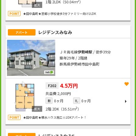
2
1階
2LDK（50.04ｍ
）
★田中島町★宮郷小学校徒歩3分ファミリー向け2LDK
レジデンスみなみ
アパート
ＪＲ両毛線
伊勢崎駅
/ 徒歩39分
築年29年 / 2階建
群馬県伊勢崎市田中島町
4.5万円
F202
2,000円
0ヶ月
0ヶ月
敷
礼
2
2階
2DK（35.51ｍ
）
★田中島町★積水ハウス施工☆2DKアパート！