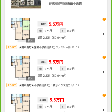
群馬県伊勢崎市田中島町
5.5万円
I102
0ヶ月
0ヶ月
敷
礼
2
1階
2LDK（50.04ｍ
）
★田中島町★宮郷小学校徒歩3分ファミリー向け2LDK
5.5万円
I201
0ヶ月
0ヶ月
敷
礼
2
2階
2LDK（50.04ｍ
）
★田中島町★小学校徒歩3分！積水ハウス施工☆2LDK
5.5万円
J101
0ヶ月
0ヶ月
敷
礼