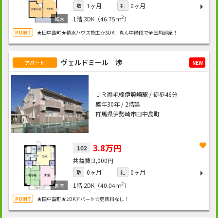
1ヶ月
0ヶ月
敷
礼
2
1階
3DK（46.75ｍ
）
★田中島町★積水ハウス施工☆3DK！真ん中階段で全室角部屋！
ヴェルドミール 渉
アパート
NEW
ＪＲ両毛線
伊勢崎駅
/ 徒歩46分
築年30年 / 2階建
群馬県伊勢崎市田中島町
3.8万円
102
3,000円
0ヶ月
0ヶ月
敷
礼
2
1階
2DK（40.04ｍ
）
★田中島町★2DKアパート☆更新料なし！