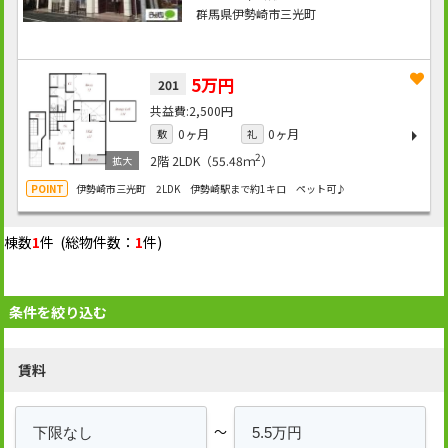
群馬県伊勢崎市三光町
5万円
201
2,500円
0ヶ月
0ヶ月
敷
礼
2
2階
2LDK（55.48ｍ
）
伊勢崎市三光町 2LDK 伊勢崎駅まで約1キロ ペット可♪
棟数
1
件 (総物件数：
1
件)
条件を絞り込む
賃料
～