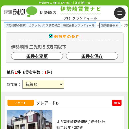
伊勢崎市 三光町 5.5万円以下｜賃貸物件一覧
伊勢崎市の賃貸｜ピタットハウス伊勢崎店｜株式会社グランディール
賃貸物件検索
伊勢
選択中の条件
伊勢崎市 三光町 5.5万円以下
条件を変更
条件を保存
棟数
1
件 (総物件数：
1
件)
並び順 ：
ソレアードB
アパート
NEW
ＪＲ両毛線
伊勢崎駅
/ 徒歩14分
築年26年 / 2階建