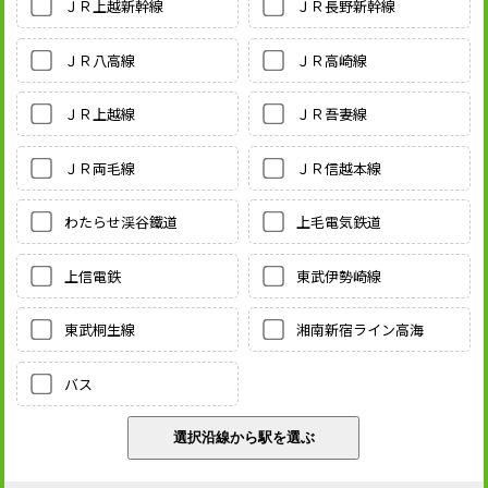
ＪＲ上越新幹線
ＪＲ長野新幹線
ＪＲ八高線
ＪＲ高崎線
ＪＲ上越線
ＪＲ吾妻線
ＪＲ両毛線
ＪＲ信越本線
わたらせ渓谷鐵道
上毛電気鉄道
上信電鉄
東武伊勢崎線
東武桐生線
湘南新宿ライン高海
バス