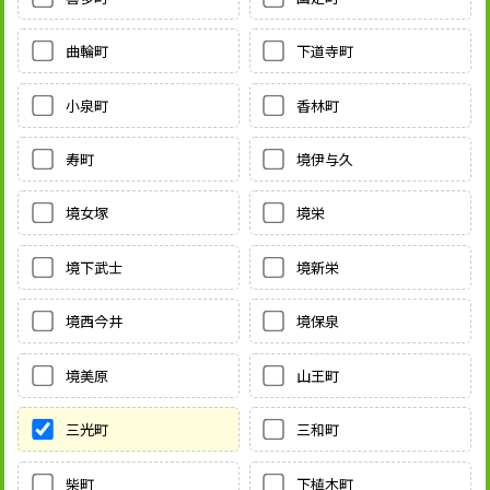
曲輪町
下道寺町
小泉町
香林町
寿町
境伊与久
境女塚
境栄
境下武士
境新栄
境西今井
境保泉
境美原
山王町
三光町
三和町
柴町
下植木町