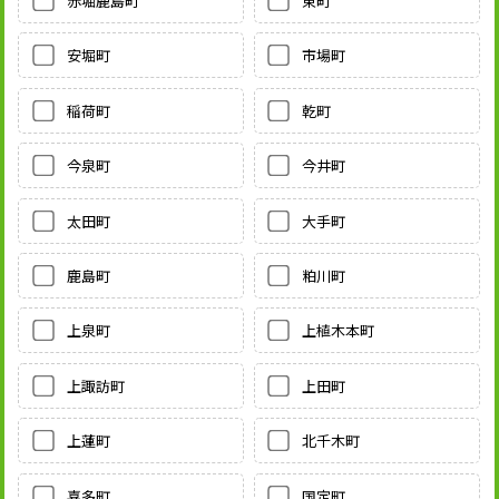
赤堀鹿島町
東町
安堀町
市場町
稲荷町
乾町
今泉町
今井町
太田町
大手町
鹿島町
粕川町
上泉町
上植木本町
上諏訪町
上田町
上蓮町
北千木町
喜多町
国定町