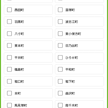
西田町
韮塚町
羽黒町
波志江町
八寸町
東小保方町
東本町
日乃出町
平井町
ひろせ町
福島町
平和町
堀口町
堀下町
本町
曲沢町
馬見塚町
南千木町