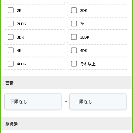
2DK
2K
3K
2LDK
3LDK
3DK
4DK
4K
それ以上
4LDK
面積
～
駅徒歩