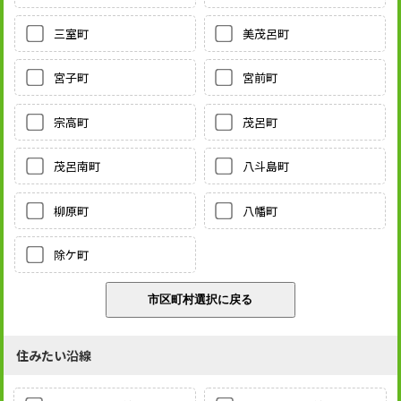
三室町
美茂呂町
宮子町
宮前町
宗高町
茂呂町
茂呂南町
八斗島町
柳原町
八幡町
除ケ町
住みたい沿線