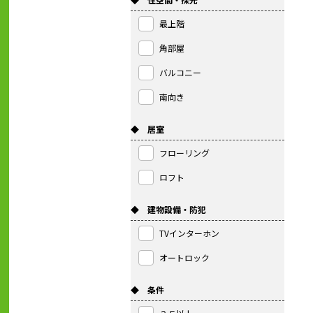
最上階
角部屋
バルコニー
南向き
◆ 居室
フローリング
ロフト
◆ 建物設備・防犯
TVインターホン
オートロック
◆ 条件