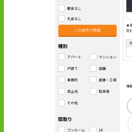
敷金なし
礼金なし
★
良
種別
アパート
マンション
戸建て
店舗
事務所
倉庫・工場
棟
貸土地
駐車場
その他
間取り
ワンルーム
1K