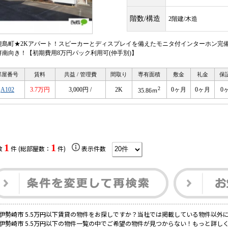
階数/構造
2階建/木造
鹿島町★2Kアパート！スピーカーとディスプレイを備えたモニタ付インターホン完
好南向き！【初期費用8万円パック利用可(仲手別)】
部屋番号
賃料
共益 / 管理費
間取り
専有面積
敷金
礼金
保
2
A102
3.7万円
3,000円 /
2K
0ヶ月
0ヶ月
0
35.86ｍ
1
1
数
件 (総部屋数：
件)
表示件数
伊勢崎市 5.5万円以下賃貸の物件をお探しですか？当社では掲載している物件以外
伊勢崎市 5.5万円以下の物件一覧の中でご希望の物件が見つからない！もっと詳し