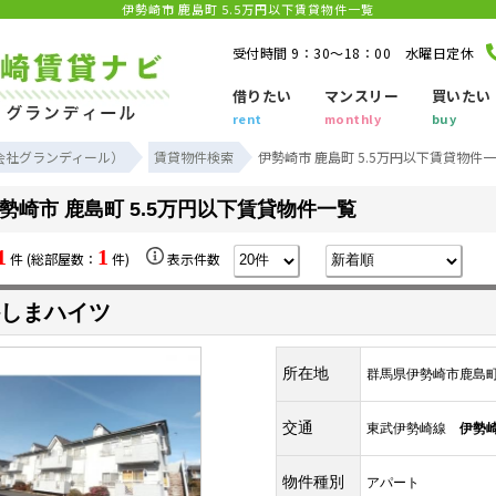
伊勢崎市 鹿島町 5.5万円以下賃貸物件一覧
受付時間 9：30～18：00 水曜日定休
借りたい
マンスリー
買いたい
rent
monthly
buy
会社グランディール）
賃貸物件検索
伊勢崎市 鹿島町 5.5万円以下賃貸物件
勢崎市 鹿島町 5.5万円以下賃貸物件一覧
1
1
件 (総部屋数：
件)
表示件数
しまハイツ
所在地
群馬県伊勢崎市鹿島
交通
東武伊勢崎線
伊勢
物件種別
アパート