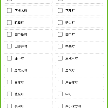
下植木町
下触町
昭和町
新栄町
田中島町
田中町
田部井町
中央町
堤下町
連取本町
連取元町
連取町
富塚町
戸谷塚町
豊城町
中町
長沼町
西小保方町