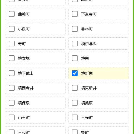
曲輪町
下道寺町
小泉町
香林町
寿町
境伊与久
境女塚
境栄
境下武士
境新栄
境西今井
境東新井
境保泉
境美原
山王町
三光町
三和町
柴町