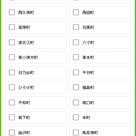
西久保町
西田町
韮塚町
羽黒町
波志江町
八寸町
東小保方町
東本町
日乃出町
平井町
ひろせ町
福島町
平和町
堀口町
堀下町
本町
曲沢町
馬見塚町