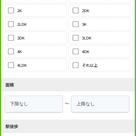
2DK
2K
3K
2LDK
3LDK
3DK
4DK
4K
それ以上
4LDK
面積
～
駅徒歩