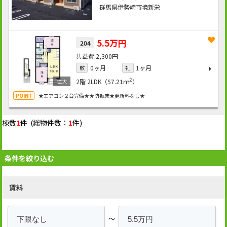
群馬県伊勢崎市境新栄
5.5万円
204
2,300円
0ヶ月
1ヶ月
敷
礼
2
2階
2LDK（57.21ｍ
）
★エアコン２台完備★★防振床★更新料なし★
棟数
1
件 (総物件数：
1
件)
条件を絞り込む
賃料
～