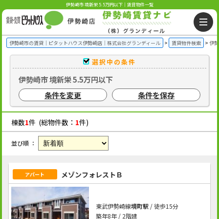
伊勢崎市 境新栄 5.5万円以下｜賃貸物件一覧
伊勢崎市の賃貸｜ピタットハウス伊勢崎店｜株式会社グランディール
賃貸物件検索
伊勢
選択中の条件
伊勢崎市 境新栄 5.5万円以下
条件を変更
条件を保存
棟数
1
件 (総物件数：
1
件)
並び順 ：
メゾンフォレストＢ
アパート
東武伊勢崎線
境町駅
/ 徒歩15分
築年8年 / 2階建