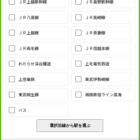
ＪＲ上越新幹線
ＪＲ長野新幹線
ＪＲ八高線
ＪＲ高崎線
ＪＲ上越線
ＪＲ吾妻線
ＪＲ両毛線
ＪＲ信越本線
わたらせ渓谷鐵道
上毛電気鉄道
上信電鉄
東武伊勢崎線
東武桐生線
湘南新宿ライン高海
バス