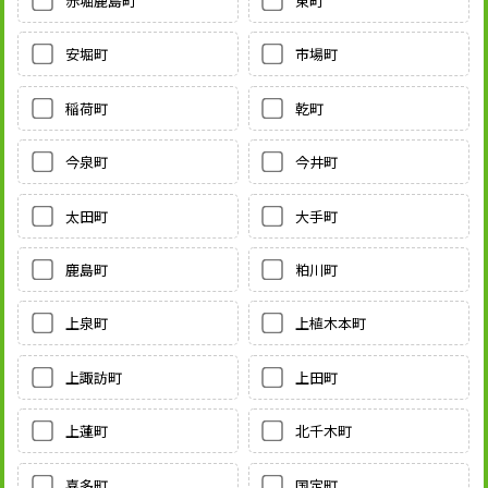
赤堀鹿島町
東町
安堀町
市場町
稲荷町
乾町
今泉町
今井町
太田町
大手町
鹿島町
粕川町
上泉町
上植木本町
上諏訪町
上田町
上蓮町
北千木町
喜多町
国定町