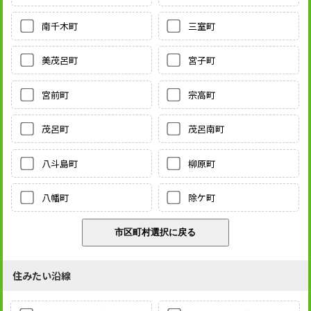
南千木町
三室町
美茂呂町
宮子町
宮前町
宗高町
茂呂町
茂呂南町
八斗島町
柳原町
八幡町
除ケ町
住みたい沿線