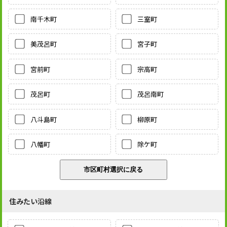
南千木町
三室町
美茂呂町
宮子町
宮前町
宗高町
茂呂町
茂呂南町
八斗島町
柳原町
八幡町
除ケ町
住みたい沿線