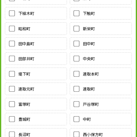
下植木町
下触町
昭和町
新栄町
田中島町
田中町
田部井町
中央町
堤下町
連取本町
連取元町
連取町
富塚町
戸谷塚町
豊城町
中町
長沼町
西小保方町