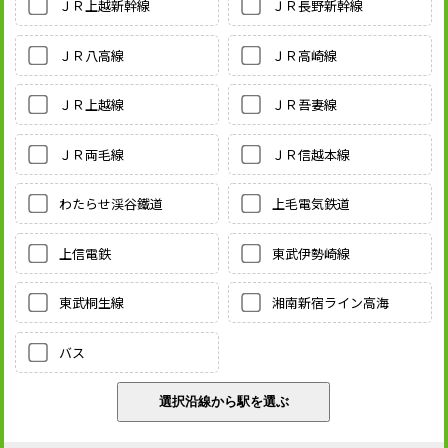
ＪＲ上越新幹線
ＪＲ長野新幹線
ＪＲ八高線
ＪＲ高崎線
ＪＲ上越線
ＪＲ吾妻線
ＪＲ両毛線
ＪＲ信越本線
わたらせ渓谷鐵道
上毛電気鉄道
上信電鉄
東武伊勢崎線
東武桐生線
湘南新宿ライン高海
バス