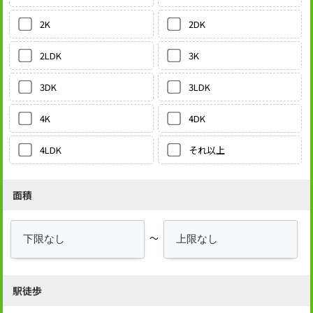
2DK
2K
3K
2LDK
3LDK
3DK
4DK
4K
それ以上
4LDK
面積
～
駅徒歩