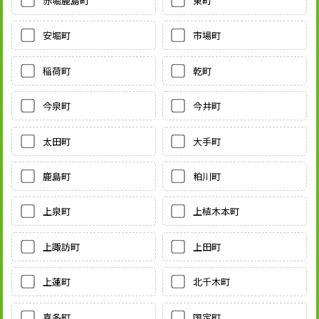
赤堀鹿島町
東町
安堀町
市場町
稲荷町
乾町
今泉町
今井町
太田町
大手町
鹿島町
粕川町
上泉町
上植木本町
上諏訪町
上田町
上蓮町
北千木町
喜多町
国定町