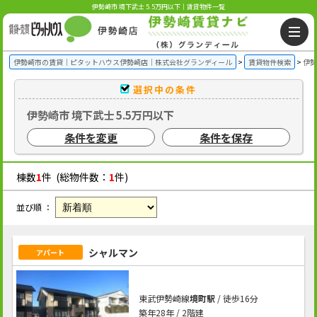
伊勢崎市 境下武士 5.5万円以下｜賃貸物件一覧
伊勢崎市の賃貸｜ピタットハウス伊勢崎店｜株式会社グランディール
賃貸物件検索
伊勢
選択中の条件
伊勢崎市 境下武士 5.5万円以下
条件を変更
条件を保存
棟数
1
件 (総物件数：
1
件)
並び順 ：
シャルマン
アパート
東武伊勢崎線
境町駅
/ 徒歩16分
築年28年 / 2階建