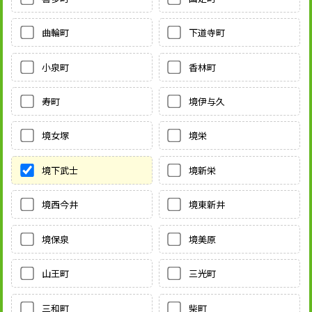
曲輪町
下道寺町
小泉町
香林町
寿町
境伊与久
境女塚
境栄
境下武士
境新栄
境西今井
境東新井
境保泉
境美原
山王町
三光町
三和町
柴町