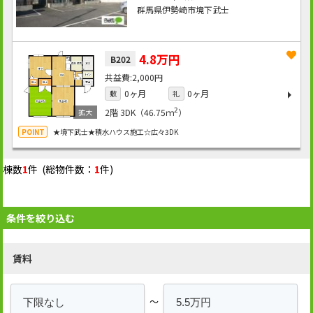
群馬県伊勢崎市境下武士
4.8万円
B202
2,000円
0ヶ月
0ヶ月
敷
礼
2
2階
3DK（46.75ｍ
）
★境下武士★積水ハウス施工☆広々3DK
棟数
1
件 (総物件数：
1
件)
条件を絞り込む
賃料
～