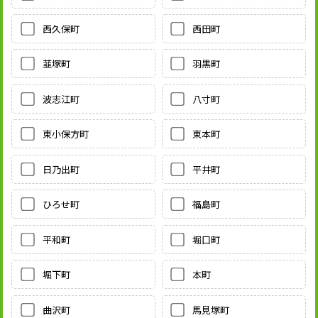
西久保町
西田町
韮塚町
羽黒町
波志江町
八寸町
東小保方町
東本町
日乃出町
平井町
ひろせ町
福島町
平和町
堀口町
堀下町
本町
曲沢町
馬見塚町