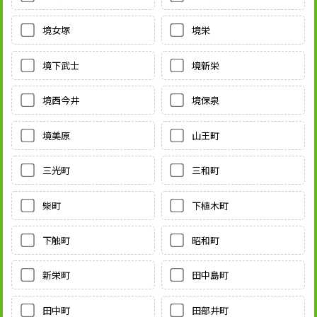
境女塚
境栄
境下武士
境新栄
境西今井
境保泉
境美原
山王町
三光町
三和町
柴町
下植木町
下触町
昭和町
新栄町
田中島町
田中町
田部井町