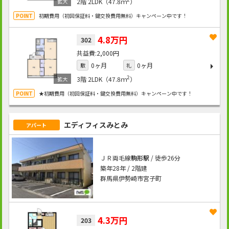
2階
2LDK（47.8ｍ
）
初期費用（初回保証料・鍵交換費用無料）キャンペーン中です！
4.8万円
302
2,000円
0ヶ月
0ヶ月
敷
礼
2
3階
2LDK（47.8ｍ
）
★初期費用（初回保証料・鍵交換費用無料）キャンペーン中です！
エディフィスみとみ
アパート
ＪＲ両毛線
駒形駅
/ 徒歩26分
築年28年 / 2階建
群馬県伊勢崎市宮子町
4.3万円
203