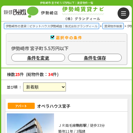
伊勢崎市 宮子町 5.5万円以下｜賃貸物件一覧
伊勢崎市の賃貸｜ピタットハウス伊勢崎店｜株式会社グランディール
賃貸物件検索
伊勢
選択中の条件
伊勢崎市 宮子町 5.5万円以下
条件を変更
条件を保存
棟数
25
件 (総物件数：
34
件)
並び順 ：
オペラハウス宮子
アパート
ＪＲ両毛線
駒形駅
/ 徒歩33分
築年11年 / 3階建