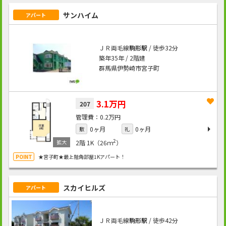
サンハイム
アパート
ＪＲ両毛線
駒形駅
/ 徒歩32分
築年35年 / 2階建
群馬県伊勢崎市宮子町
3.1万円
207
0.2万円
0ヶ月
0ヶ月
敷
礼
2
2階
1K（26ｍ
）
★宮子町★最上階角部屋1Kアパート！
スカイヒルズ
アパート
ＪＲ両毛線
駒形駅
/ 徒歩42分