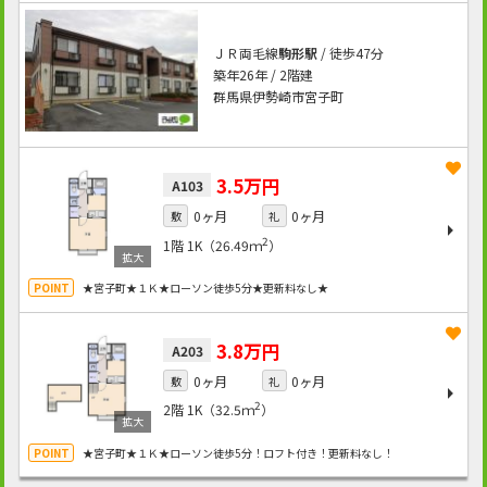
ＪＲ両毛線
駒形駅
/ 徒歩47分
築年26年 / 2階建
群馬県伊勢崎市宮子町
3.5万円
A103
0ヶ月
0ヶ月
敷
礼
2
1階
1K（26.49ｍ
）
★宮子町★１Ｋ★ローソン徒歩5分★更新料なし★
3.8万円
A203
0ヶ月
0ヶ月
敷
礼
2
2階
1K（32.5ｍ
）
★宮子町★１Ｋ★ローソン徒歩5分！ロフト付き！更新料なし！