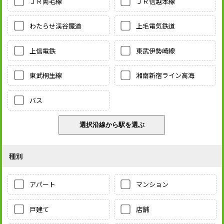
ＪＲ両毛線
ＪＲ信越本線
わたらせ渓谷鐵道
上毛電気鉄道
上信電鉄
東武伊勢崎線
東武桐生線
湘南新宿ライン高海
バス
種別
アパート
マンション
戸建て
店舗