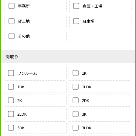
事務所
倉庫・工場
貸土地
駐車場
その他
間取り
1K
ワンルーム
1LDK
1DK
2DK
2K
3K
2LDK
3LDK
3DK