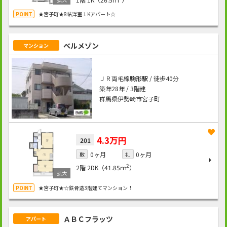
★宮子町★8帖洋室１Kアパート☆
ベルメゾン
マンション
ＪＲ両毛線
駒形駅
/ 徒歩40分
築年28年 / 3階建
群馬県伊勢崎市宮子町
4.3万円
201
0ヶ月
0ヶ月
敷
礼
2
2階
2DK（41.85ｍ
）
★宮子町★☆鉄骨造3階建てマンション！
ＡＢＣフラッツ
アパート