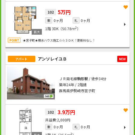
5万円
102
0ヶ月
0ヶ月
敷
礼
2
1階
3DK（50.78ｍ
）
★宮子町★積水ハウス施工☆☆３ＤＫ！更新料なし！
アンソレイユＢ
アパート
NEW
ＪＲ両毛線
駒形駅
/ 徒歩34分
築年24年 / 2階建
群馬県伊勢崎市宮子町
3.9万円
102
2,000円
0ヶ月
0ヶ月
敷
礼
2
1階
1K（26.5ｍ
）