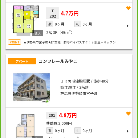
Ｉ
4.7万円
202
0ヶ月
0ヶ月
敷
礼
2
2階
3K（45ｍ
）
★伊勢崎市宮子町★好立地！駒形バイパスすぐ！３部屋＋キッチン
コンフレールみやこ
アパート
ＪＲ両毛線
駒形駅
/ 徒歩40分
築年30年 / 3階建
群馬県伊勢崎市宮子町
4.8万円
201
2,000円
0ヶ月
0ヶ月
敷
礼
2