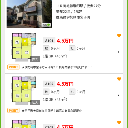
ＪＲ両毛線
駒形駅
/ 徒歩27分
築年22年 / 2階建
群馬県伊勢崎市宮子町
4.5万円
A101
0ヶ月
0ヶ月
敷
礼
2
1階
3K（45ｍ
）
★伊勢崎市宮子町★日当たり良好閑静な住宅地です！！
4.5万円
A102
0ヶ月
0ヶ月
敷
礼
2
1階
3K（45ｍ
）
★宮子町★日当たり良好！出窓のある角部屋☆
4.5万円
C202