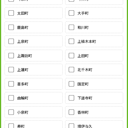
太田町
大手町
鹿島町
粕川町
上泉町
上植木本町
上諏訪町
上田町
上蓮町
北千木町
喜多町
国定町
曲輪町
下道寺町
小泉町
香林町
寿町
境伊与久