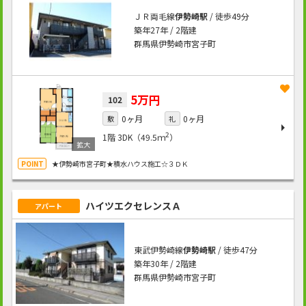
ＪＲ両毛線
伊勢崎駅
/ 徒歩49分
築年27年 / 2階建
群馬県伊勢崎市宮子町
5万円
102
0ヶ月
0ヶ月
敷
礼
2
1階
3DK（49.5ｍ
）
★伊勢崎市宮子町★積水ハウス施工☆３ＤＫ
ハイツエクセレンスＡ
アパート
東武伊勢崎線
伊勢崎駅
/ 徒歩47分
築年30年 / 2階建
群馬県伊勢崎市宮子町