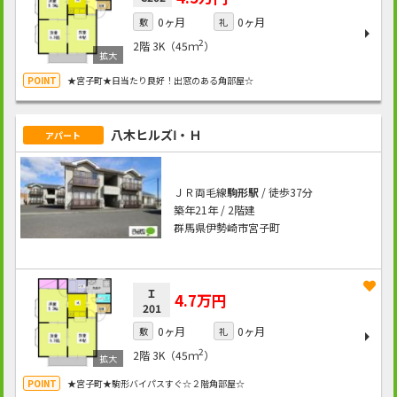
0ヶ月
0ヶ月
敷
礼
2
2階
3K（45ｍ
）
★宮子町★日当たり良好！出窓のある角部屋☆
八木ヒルズⅠ・Ｈ
アパート
ＪＲ両毛線
駒形駅
/ 徒歩37分
築年21年 / 2階建
群馬県伊勢崎市宮子町
Ｉ
4.7万円
201
0ヶ月
0ヶ月
敷
礼
2
2階
3K（45ｍ
）
★宮子町★駒形バイパスすぐ☆２階角部屋☆