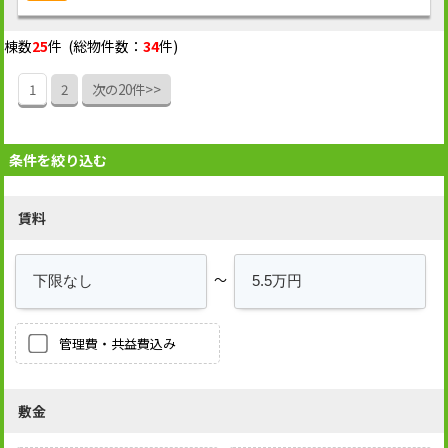
棟数
25
件 (総物件数：
34
件)
1
2
次の20件>>
条件を絞り込む
賃料
～
管理費・共益費込み
敷金