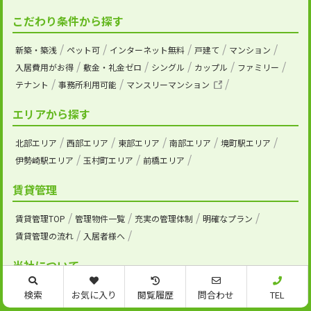
こだわり条件から探す
新築・築浅
ペット可
インターネット無料
戸建て
マンション
入居費用がお得
敷金・礼金ゼロ
シングル
カップル
ファミリー
テナント
事務所利用可能
マンスリーマンション
エリアから探す
北部エリア
西部エリア
東部エリア
南部エリア
境町駅エリア
伊勢崎駅エリア
玉村町エリア
前橋エリア
賃貸管理
賃貸管理TOP
管理物件一覧
充実の管理体制
明確なプラン
賃貸管理の流れ
入居者様へ
当社について
会社概要
お知らせ
スタッフ紹介
スタッフブログ
お客様の声
検索
お気に入り
閲覧履歴
問合わせ
TEL