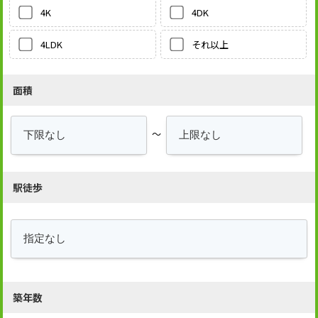
4DK
4K
それ以上
4LDK
面積
～
駅徒歩
築年数