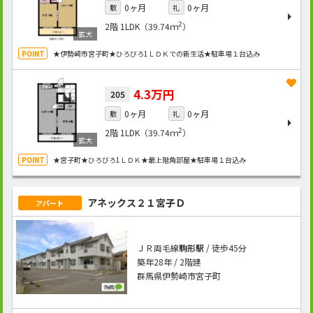
0ヶ月
0ヶ月
敷
礼
2
2階
1LDK（39.74ｍ
）
★伊勢崎市宮子町★ひろびろ1ＬＤＫでの新生活★駐車場１台込み
4.3万円
205
0ヶ月
0ヶ月
敷
礼
2
2階
1LDK（39.74ｍ
）
★宮子町★ひろびろ1ＬＤＫ★最上階角部屋★駐車場１台込み
アネックス２１宮子Ｄ
アパート
ＪＲ両毛線
駒形駅
/ 徒歩45分
築年28年 / 2階建
群馬県伊勢崎市宮子町