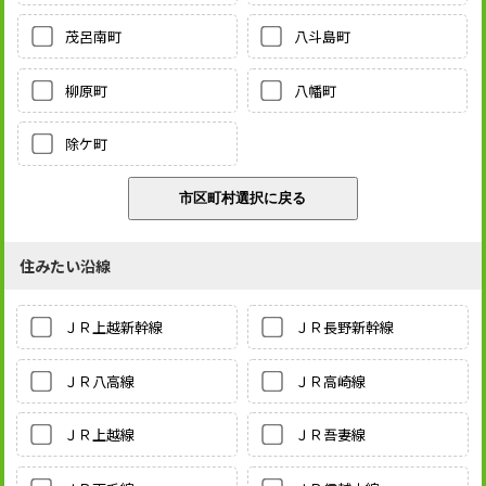
茂呂南町
八斗島町
柳原町
八幡町
除ケ町
住みたい沿線
ＪＲ上越新幹線
ＪＲ長野新幹線
ＪＲ八高線
ＪＲ高崎線
ＪＲ上越線
ＪＲ吾妻線