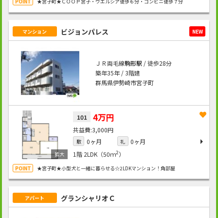
★宮子町★ＣＯＯＰ宮子・ウエルシア徒歩６分・コンビニ徒歩７分
ビジョンパレス
マンション
NEW
ＪＲ両毛線
駒形駅
/ 徒歩28分
築年35年 / 3階建
群馬県伊勢崎市宮子町
4万円
101
3,000円
0ヶ月
0ヶ月
敷
礼
2
1階
2LDK（50ｍ
）
★宮子町★小型犬と一緒に暮らせる☆2LDKマンション！角部屋
グランシャリオＣ
アパート