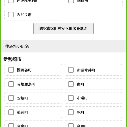
佐波郡玉村町
前橋市
みどり市
住みたい町名
伊勢崎市
間野谷町
赤堀今井町
赤堀鹿島町
東町
安堀町
市場町
稲荷町
乾町
今泉町
今井町