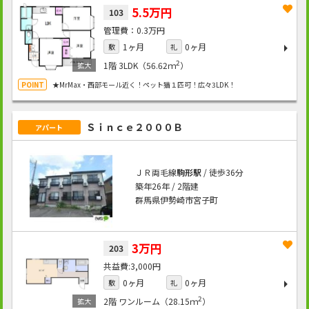
5.5万円
103
0.3万円
1ヶ月
0ヶ月
敷
礼
2
1階
3LDK（56.62ｍ
）
★MrMax・西部モール近く！ペット猫１匹可！広々3LDK！
Ｓｉｎｃｅ２０００Ｂ
アパート
ＪＲ両毛線
駒形駅
/ 徒歩36分
築年26年 / 2階建
群馬県伊勢崎市宮子町
3万円
203
3,000円
0ヶ月
0ヶ月
敷
礼
2
2階
ワンルーム（28.15ｍ
）