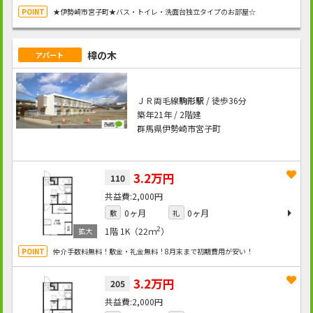
★伊勢崎市宮子町★バス・トイレ・洗面台独立タイプのお部屋☆
樟の木
アパート
ＪＲ両毛線
駒形駅
/ 徒歩36分
築年21年 / 2階建
群馬県伊勢崎市宮子町
3.2万円
110
2,000円
0ヶ月
0ヶ月
敷
礼
2
1階
1K（22ｍ
）
仲介手数料無料！敷金・礼金無料！8月末まで初期費用が安い！
3.2万円
205
2,000円