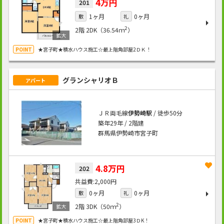
4万円
201
1ヶ月
0ヶ月
敷
礼
2
2階
2DK（36.54ｍ
）
★宮子町★積水ハウス施工☆最上階角部屋2ＤＫ！
グランシャリオＢ
アパート
ＪＲ両毛線
伊勢崎駅
/ 徒歩50分
築年29年 / 2階建
群馬県伊勢崎市宮子町
4.8万円
202
2,000円
0ヶ月
0ヶ月
敷
礼
2
2階
3DK（50ｍ
）
★宮子町★積水ハウス施工☆最上階角部屋3ＤK！