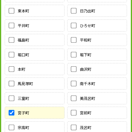
東本町
日乃出町
平井町
ひろせ町
福島町
平和町
堀口町
堀下町
本町
曲沢町
馬見塚町
南千木町
三室町
美茂呂町
宮子町
宮前町
宗高町
茂呂町