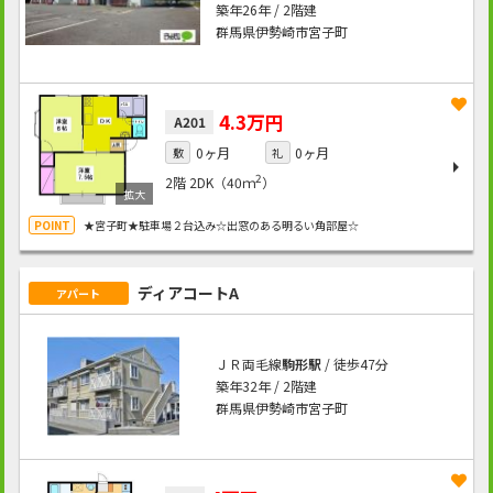
築年26年 / 2階建
群馬県伊勢崎市宮子町
4.3万円
A201
0ヶ月
0ヶ月
敷
礼
2
2階
2DK（40ｍ
）
★宮子町★駐車場２台込み☆出窓のある明るい角部屋☆
ディアコートA
アパート
ＪＲ両毛線
駒形駅
/ 徒歩47分
築年32年 / 2階建
群馬県伊勢崎市宮子町