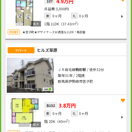
4.9万円
107
3,000円
0ヶ月
0ヶ月
敷
礼
2
1階
1LDK（37.43ｍ
）
★宮子町★デザイナーズお洒落な1LDK！角部屋
ヒルズ草原
アパート
ＪＲ両毛線
駒形駅
/ 徒歩32分
築年31年 / 2階建
群馬県伊勢崎市宮子町
3.8万円
B102
0ヶ月
0ヶ月
敷
礼
2
階
2DK（40ｍ
）