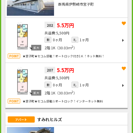
群馬県伊勢崎市宮子町
5.5万円
202
5,500円
0ヶ月
1ヶ月
敷
礼
2
2階
1K（30.03ｍ
）
★宮子町★セコム搭載！オートロック付き1Ｋ！ネット無料！
5.5万円
207
5,500円
0ヶ月
1ヶ月
敷
礼
2
2階
1K（30.03ｍ
）
★宮子町★セコム搭載☆オートロック！インターネット無料
すみれヒルズ
アパート