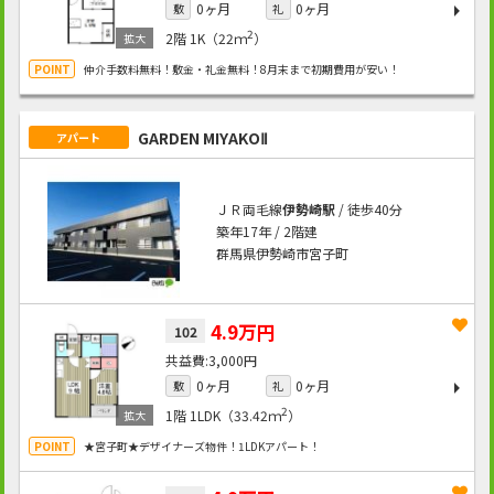
0ヶ月
0ヶ月
敷
礼
2
2階
1K（22ｍ
）
仲介手数料無料！敷金・礼金無料！8月末まで初期費用が安い！
GARDEN MIYAKOⅡ
アパート
ＪＲ両毛線
伊勢崎駅
/ 徒歩40分
築年17年 / 2階建
群馬県伊勢崎市宮子町
4.9万円
102
3,000円
0ヶ月
0ヶ月
敷
礼
2
1階
1LDK（33.42ｍ
）
★宮子町★デザイナーズ物件！1LDKアパート！