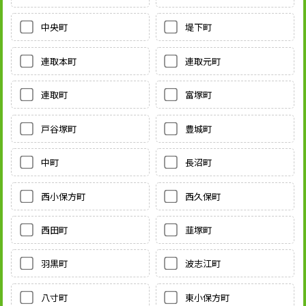
中央町
堤下町
連取本町
連取元町
連取町
富塚町
戸谷塚町
豊城町
中町
長沼町
西小保方町
西久保町
西田町
韮塚町
羽黒町
波志江町
八寸町
東小保方町