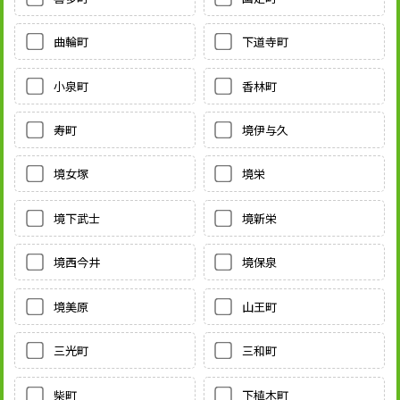
曲輪町
下道寺町
小泉町
香林町
寿町
境伊与久
境女塚
境栄
境下武士
境新栄
境西今井
境保泉
境美原
山王町
三光町
三和町
柴町
下植木町