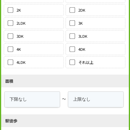
2DK
2K
3K
2LDK
3LDK
3DK
4DK
4K
それ以上
4LDK
面積
～
駅徒歩