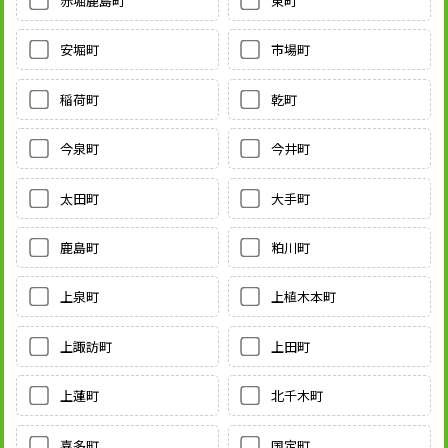
赤堀鹿島町
東町
安堀町
市場町
稲荷町
乾町
今泉町
今井町
太田町
大手町
鹿島町
粕川町
上泉町
上植木本町
上諏訪町
上田町
上蓮町
北千木町
喜多町
国定町