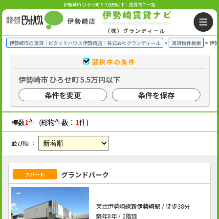
伊勢崎市 ひろせ町 5.5万円以下｜賃貸物件一覧
伊勢崎市の賃貸｜ピタットハウス伊勢崎店｜株式会社グランディール
賃貸物件検索
伊勢
選択中の条件
伊勢崎市 ひろせ町 5.5万円以下
条件を変更
条件を保存
棟数
1
件 (総物件数：
1
件)
並び順 ：
グランドパーク
アパート
東武伊勢崎線
新伊勢崎駅
/ 徒歩38分
築年8年 / 2階建