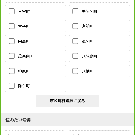
三室町
美茂呂町
宮子町
宮前町
宗高町
茂呂町
茂呂南町
八斗島町
柳原町
八幡町
除ケ町
住みたい沿線