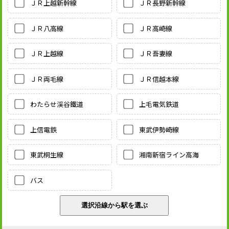
ＪＲ上越新幹線
ＪＲ長野新幹線
ＪＲ八高線
ＪＲ高崎線
ＪＲ上越線
ＪＲ吾妻線
ＪＲ両毛線
ＪＲ信越本線
わたらせ渓谷鐵道
上毛電気鉄道
上信電鉄
東武伊勢崎線
東武桐生線
湘南新宿ライン高海
バス