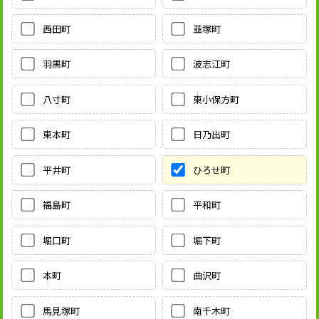
西田町
韮塚町
羽黒町
波志江町
八寸町
東小保方町
東本町
日乃出町
平井町
ひろせ町
福島町
平和町
堀口町
堀下町
本町
曲沢町
馬見塚町
南千木町