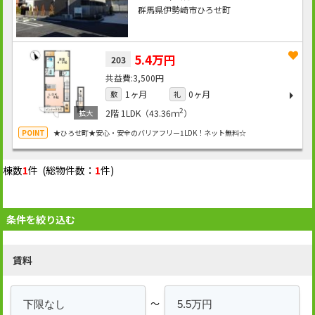
群馬県伊勢崎市ひろせ町
5.4万円
203
3,500円
1ヶ月
0ヶ月
敷
礼
2
2階
1LDK（43.36ｍ
）
★ひろせ町★安心・安全のバリアフリー1LDK！ネット無料☆
棟数
1
件 (総物件数：
1
件)
条件を絞り込む
賃料
～