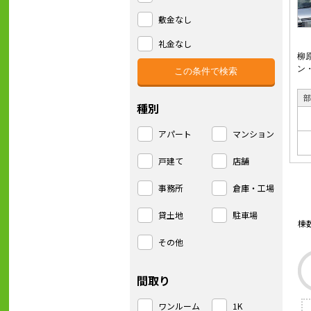
敷金なし
礼金なし
柳
ン
種別
アパート
マンション
戸建て
店舗
事務所
倉庫・工場
貸土地
駐車場
棟
その他
間取り
ワンルーム
1K