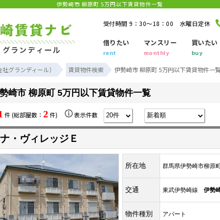
伊勢崎市 柳原町 5万円以下賃貸物件一覧
受付時間 9：30～18：00 水曜日定休
借りたい
マンスリー
買いたい
rent
monthly
buy
会社グランディール）
賃貸物件検索
伊勢崎市 柳原町 5万円以下賃貸物件一
勢崎市 柳原町 5万円以下賃貸物件一覧
1
2
件 (総部屋数：
件)
表示件数
ナ・ヴィレッジＥ
所在地
群馬県伊勢崎市柳原
交通
東武伊勢崎線
伊勢
物件種別
アパート