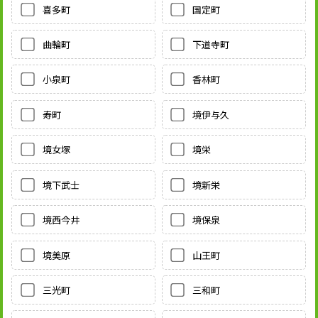
喜多町
国定町
曲輪町
下道寺町
小泉町
香林町
寿町
境伊与久
境女塚
境栄
境下武士
境新栄
境西今井
境保泉
境美原
山王町
三光町
三和町