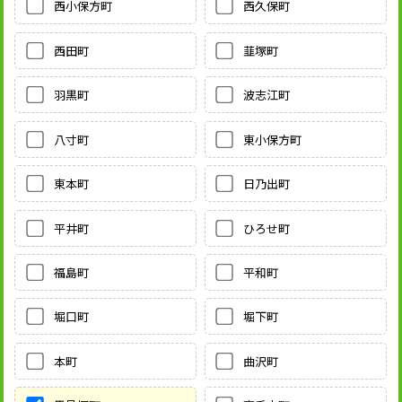
西小保方町
西久保町
西田町
韮塚町
羽黒町
波志江町
八寸町
東小保方町
東本町
日乃出町
平井町
ひろせ町
福島町
平和町
堀口町
堀下町
本町
曲沢町