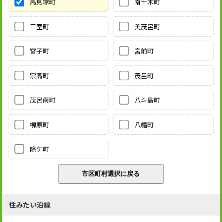
馬見塚町
南千木町
三室町
美茂呂町
宮子町
宮前町
宗高町
茂呂町
茂呂南町
八斗島町
柳原町
八幡町
除ケ町
住みたい沿線