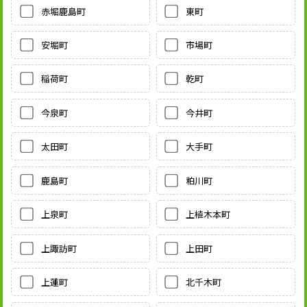
赤堀鹿島町
東町
安堀町
市場町
稲荷町
乾町
今泉町
今井町
太田町
大手町
鹿島町
粕川町
上泉町
上植木本町
上諏訪町
上田町
上蓮町
北千木町