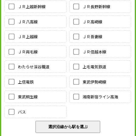
ＪＲ上越新幹線
ＪＲ長野新幹線
ＪＲ八高線
ＪＲ高崎線
ＪＲ上越線
ＪＲ吾妻線
ＪＲ両毛線
ＪＲ信越本線
わたらせ渓谷鐵道
上毛電気鉄道
上信電鉄
東武伊勢崎線
東武桐生線
湘南新宿ライン高海
バス