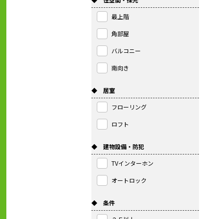
最上階
角部屋
バルコニー
南向き
◆ 居室
フローリング
ロフト
◆ 建物設備・防犯
TVインターホン
オートロック
◆ 条件