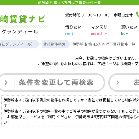
伊勢崎市 境 4.5万円以下賃貸物件一覧
受付時間 9：30～18：00 水曜日定休
借りたい
マンスリー
買いたい
rent
monthly
buy
会社グランディール）
賃貸物件検索
伊勢崎市 境 4.5万円以下賃貸物件一覧
只今、お探しの物件はございません。
ご希望の物件をお探しのお客様は、下記ページより検索・又
伊勢崎市 4.5万円以下賃貸の物件をお探しですか？当社では掲載している物件以
す！
伊勢崎市 4.5万円以下の物件一覧の中でご希望の物件が見つからない！もっと
にお部屋探しサービスをご利用 ください！伊勢崎市 4.5万円以下関連の情報な
い！