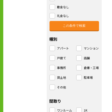
敷金なし
礼金なし
種別
アパート
マンション
戸建て
店舗
事務所
倉庫・工場
貸土地
駐車場
その他
間取り
ワンルーム
1K