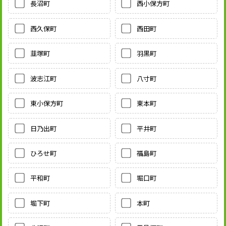
長沼町
西小保方町
西久保町
西田町
韮塚町
羽黒町
波志江町
八寸町
東小保方町
東本町
日乃出町
平井町
ひろせ町
福島町
平和町
堀口町
堀下町
本町