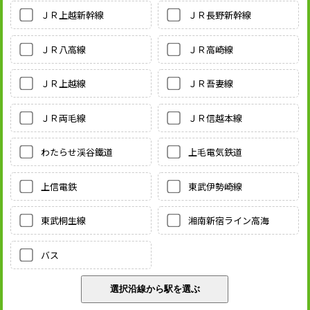
ＪＲ上越新幹線
ＪＲ長野新幹線
ＪＲ八高線
ＪＲ高崎線
ＪＲ上越線
ＪＲ吾妻線
ＪＲ両毛線
ＪＲ信越本線
わたらせ渓谷鐵道
上毛電気鉄道
上信電鉄
東武伊勢崎線
東武桐生線
湘南新宿ライン高海
バス