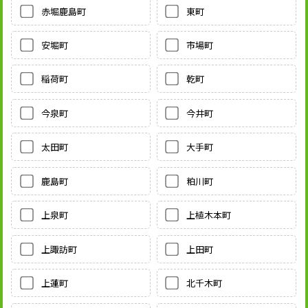
赤堀鹿島町
東町
安堀町
市場町
稲荷町
乾町
今泉町
今井町
太田町
大手町
鹿島町
粕川町
上泉町
上植木本町
上諏訪町
上田町
上蓮町
北千木町