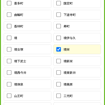
喜多町
国定町
曲輪町
下道寺町
香林町
寿町
境
境伊与久
境女塚
境栄
境下武士
境新栄
境西今井
境東新井
境保泉
境美原
山王町
三光町