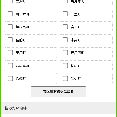
曲沢町
馬見塚町
南千木町
三室町
美茂呂町
宮子町
宮前町
宗高町
茂呂町
茂呂南町
八斗島町
柳原町
八幡町
除ケ町
住みたい沿線