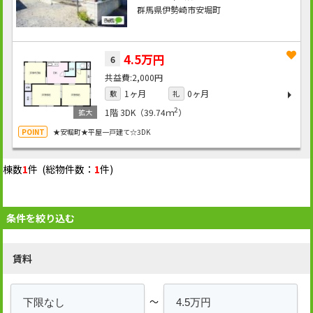
群馬県伊勢崎市安堀町
4.5万円
6
2,000円
1ヶ月
0ヶ月
敷
礼
2
1階
3DK（39.74ｍ
）
★安堀町★平屋一戸建て☆3DK
棟数
1
件 (総物件数：
1
件)
条件を絞り込む
賃料
～