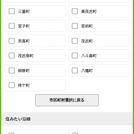
三室町
美茂呂町
宮子町
宮前町
宗高町
茂呂町
茂呂南町
八斗島町
柳原町
八幡町
除ケ町
住みたい沿線