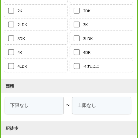
2DK
2K
3K
2LDK
3LDK
3DK
4DK
4K
それ以上
4LDK
面積
～
駅徒歩