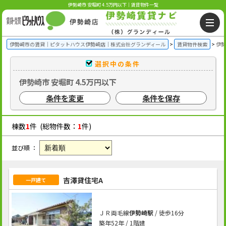
伊勢崎市 安堀町 4.5万円以下｜賃貸物件一覧
伊勢崎市の賃貸｜ピタットハウス伊勢崎店｜株式会社グランディール
賃貸物件検索
伊勢
選択中の条件
伊勢崎市 安堀町 4.5万円以下
条件を変更
条件を保存
棟数
1
件 (総物件数：
1
件)
並び順 ：
吉澤貸住宅A
一戸建て
ＪＲ両毛線
伊勢崎駅
/ 徒歩16分
築年52年 / 1階建