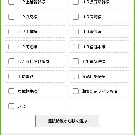
ＪＲ上越新幹線
ＪＲ長野新幹線
ＪＲ八高線
ＪＲ高崎線
ＪＲ上越線
ＪＲ吾妻線
ＪＲ両毛線
ＪＲ信越本線
わたらせ渓谷鐵道
上毛電気鉄道
上信電鉄
東武伊勢崎線
東武桐生線
湘南新宿ライン高海
バス