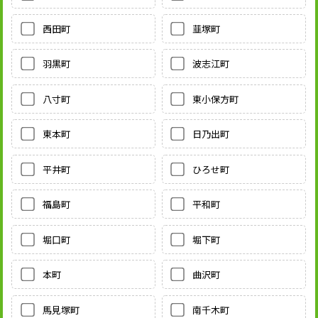
西田町
韮塚町
羽黒町
波志江町
八寸町
東小保方町
東本町
日乃出町
平井町
ひろせ町
福島町
平和町
堀口町
堀下町
本町
曲沢町
馬見塚町
南千木町