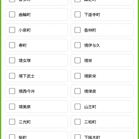
曲輪町
下道寺町
小泉町
香林町
寿町
境伊与久
境女塚
境栄
境下武士
境新栄
境西今井
境保泉
境美原
山王町
三光町
三和町
柴町
下植木町