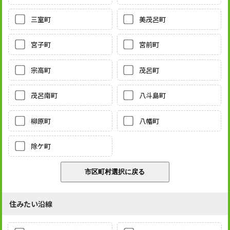
三室町
美茂呂町
宮子町
宮前町
宗高町
茂呂町
茂呂南町
八斗島町
柳原町
八幡町
除ケ町
住みたい沿線