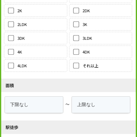
2DK
2K
3K
2LDK
3LDK
3DK
4DK
4K
それ以上
4LDK
面積
～
駅徒歩