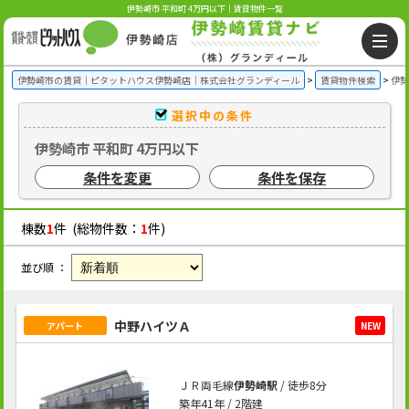
伊勢崎市 平和町 4万円以下｜賃貸物件一覧
伊勢崎市の賃貸｜ピタットハウス伊勢崎店｜株式会社グランディール
賃貸物件検索
伊勢
選択中の条件
伊勢崎市 平和町 4万円以下
条件を変更
条件を保存
棟数
1
件 (総物件数：
1
件)
並び順 ：
中野ハイツＡ
アパート
NEW
ＪＲ両毛線
伊勢崎駅
/ 徒歩8分
築年41年 / 2階建