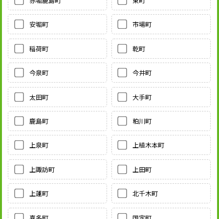
赤堀鹿島町
東町
安堀町
市場町
稲荷町
乾町
今泉町
今井町
太田町
大手町
鹿島町
粕川町
上泉町
上植木本町
上諏訪町
上田町
上蓮町
北千木町
喜多町
国定町