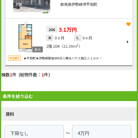
群馬県伊勢崎市平和町
3.1万円
206
0ヶ月
0ヶ月
敷
礼
2
2階
1DK（21.39ｍ
）
★平和町★伊勢崎駅徒歩8分☆積水ハウス施工☆１ＤＫ！
棟数
1
件 (総物件数：
1
件)
条件を絞り込む
賃料
～