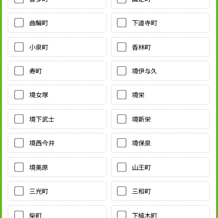
曲輪町
下道寺町
小泉町
香林町
寿町
境伊与久
境女塚
境栄
境下武士
境新栄
境西今井
境保泉
境美原
山王町
三光町
三和町
柴町
下植木町