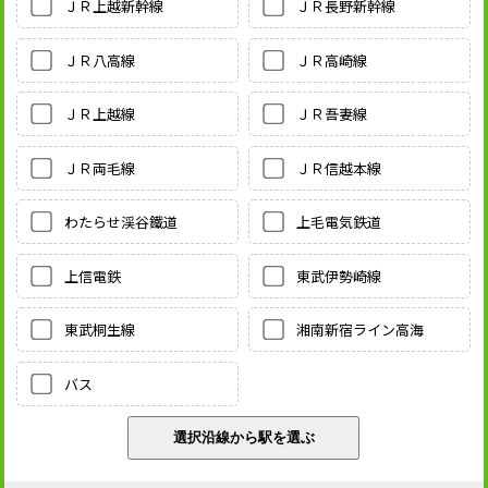
ＪＲ上越新幹線
ＪＲ長野新幹線
ＪＲ八高線
ＪＲ高崎線
ＪＲ上越線
ＪＲ吾妻線
ＪＲ両毛線
ＪＲ信越本線
わたらせ渓谷鐵道
上毛電気鉄道
上信電鉄
東武伊勢崎線
東武桐生線
湘南新宿ライン高海
バス