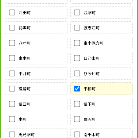
西田町
韮塚町
羽黒町
波志江町
八寸町
東小保方町
東本町
日乃出町
平井町
ひろせ町
福島町
平和町
堀口町
堀下町
本町
曲沢町
馬見塚町
南千木町