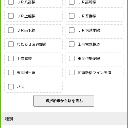
ＪＲ八高線
ＪＲ高崎線
ＪＲ上越線
ＪＲ吾妻線
ＪＲ両毛線
ＪＲ信越本線
わたらせ渓谷鐵道
上毛電気鉄道
上信電鉄
東武伊勢崎線
東武桐生線
湘南新宿ライン高海
バス
種別