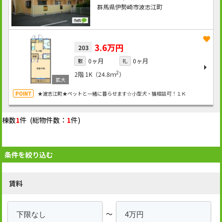
群馬県伊勢崎市波志江町
3.6万円
203
0ヶ月
0ヶ月
敷
礼
2
2階
1K（24.8ｍ
）
★波志江町★ペットと一緒に暮らせます☆小型犬・猫相談可！１Ｋ
棟数
1
件 (総物件数：
1
件)
条件を絞り込む
賃料
～