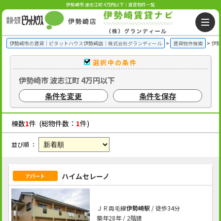
伊勢崎市 波志江町 4万円以下｜賃貸物件一覧
伊勢崎市の賃貸｜ピタットハウス伊勢崎店｜株式会社グランディール
賃貸物件検索
伊勢
選択中の条件
伊勢崎市 波志江町 4万円以下
条件を変更
条件を保存
棟数
1
件 (総物件数：
1
件)
並び順 ：
ハイムセレーノ
アパート
ＪＲ両毛線
伊勢崎駅
/ 徒歩34分
築年28年 / 2階建