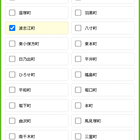
韮塚町
羽黒町
波志江町
八寸町
東小保方町
東本町
日乃出町
平井町
ひろせ町
福島町
平和町
堀口町
堀下町
本町
曲沢町
馬見塚町
南千木町
三室町