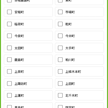
赤堀鹿島町
東町
安堀町
市場町
稲荷町
乾町
今泉町
今井町
太田町
大手町
鹿島町
粕川町
上泉町
上植木本町
上諏訪町
上田町
上蓮町
北千木町
喜多町
国定町