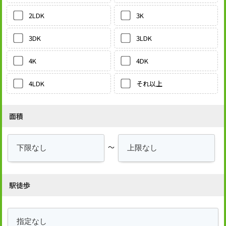
3K
2LDK
3LDK
3DK
4DK
4K
それ以上
4LDK
面積
～
駅徒歩