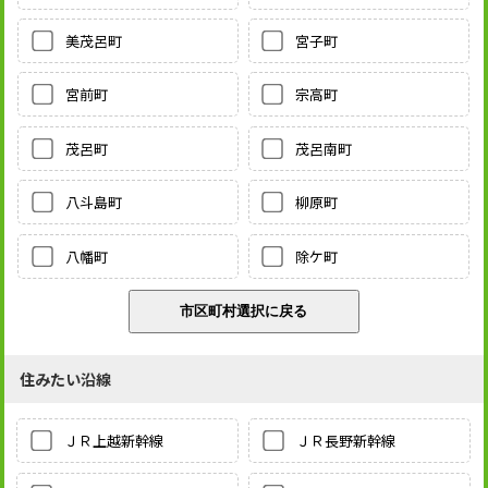
美茂呂町
宮子町
宮前町
宗高町
茂呂町
茂呂南町
八斗島町
柳原町
八幡町
除ケ町
住みたい沿線
ＪＲ上越新幹線
ＪＲ長野新幹線