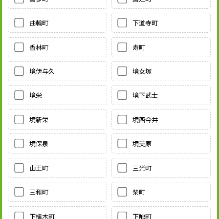
曲輪町
下道寺町
香林町
寿町
境伊与久
境女塚
境栄
境下武士
境新栄
境西今井
境保泉
境美原
山王町
三光町
三和町
柴町
下植木町
下触町