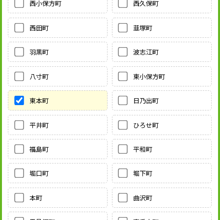
西小保方町
西久保町
西田町
韮塚町
羽黒町
波志江町
八寸町
東小保方町
東本町
日乃出町
平井町
ひろせ町
福島町
平和町
堀口町
堀下町
本町
曲沢町