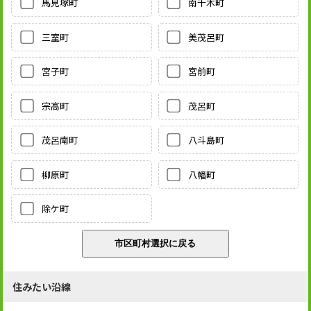
馬見塚町
南千木町
三室町
美茂呂町
宮子町
宮前町
宗高町
茂呂町
茂呂南町
八斗島町
柳原町
八幡町
除ケ町
住みたい沿線