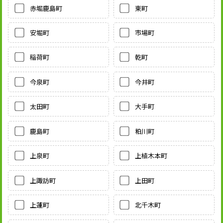
赤堀鹿島町
東町
安堀町
市場町
稲荷町
乾町
今泉町
今井町
太田町
大手町
鹿島町
粕川町
上泉町
上植木本町
上諏訪町
上田町
上蓮町
北千木町