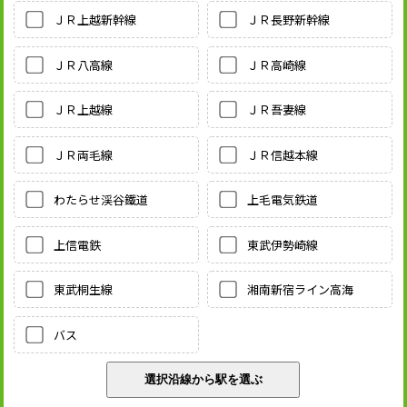
ＪＲ上越新幹線
ＪＲ長野新幹線
ＪＲ八高線
ＪＲ高崎線
ＪＲ上越線
ＪＲ吾妻線
ＪＲ両毛線
ＪＲ信越本線
わたらせ渓谷鐵道
上毛電気鉄道
上信電鉄
東武伊勢崎線
東武桐生線
湘南新宿ライン高海
バス