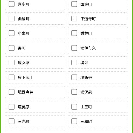
喜多町
国定町
曲輪町
下道寺町
小泉町
香林町
寿町
境伊与久
境女塚
境栄
境下武士
境新栄
境西今井
境保泉
境美原
山王町
三光町
三和町