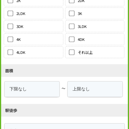
2DK
2K
3K
2LDK
3LDK
3DK
4DK
4K
それ以上
4LDK
面積
～
駅徒歩