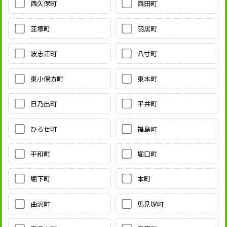
西久保町
西田町
韮塚町
羽黒町
波志江町
八寸町
東小保方町
東本町
日乃出町
平井町
ひろせ町
福島町
平和町
堀口町
堀下町
本町
曲沢町
馬見塚町