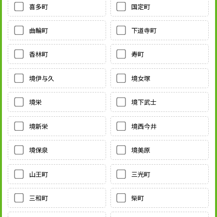
喜多町
国定町
曲輪町
下道寺町
香林町
寿町
境伊与久
境女塚
境栄
境下武士
境新栄
境西今井
境保泉
境美原
山王町
三光町
三和町
柴町