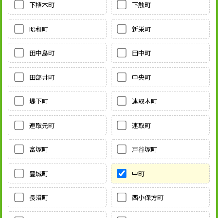
下植木町
下触町
昭和町
新栄町
田中島町
田中町
田部井町
中央町
堤下町
連取本町
連取元町
連取町
富塚町
戸谷塚町
豊城町
中町
長沼町
西小保方町