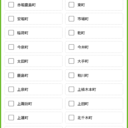
赤堀鹿島町
東町
安堀町
市場町
稲荷町
乾町
今泉町
今井町
太田町
大手町
鹿島町
粕川町
上泉町
上植木本町
上諏訪町
上田町
上蓮町
北千木町