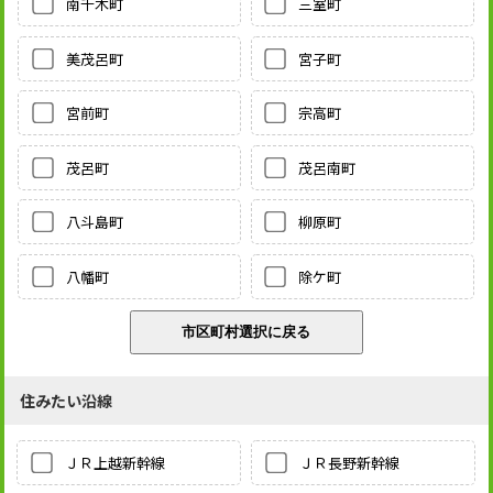
南千木町
三室町
美茂呂町
宮子町
宮前町
宗高町
茂呂町
茂呂南町
八斗島町
柳原町
八幡町
除ケ町
住みたい沿線
ＪＲ上越新幹線
ＪＲ長野新幹線