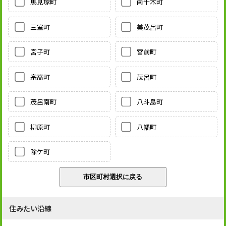
馬見塚町
南千木町
三室町
美茂呂町
宮子町
宮前町
宗高町
茂呂町
茂呂南町
八斗島町
柳原町
八幡町
除ケ町
住みたい沿線