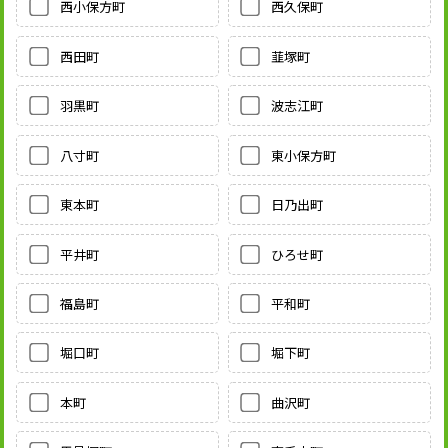
西小保方町
西久保町
西田町
韮塚町
羽黒町
波志江町
八寸町
東小保方町
東本町
日乃出町
平井町
ひろせ町
福島町
平和町
堀口町
堀下町
本町
曲沢町