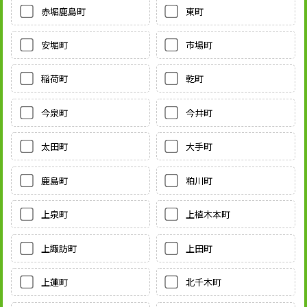
赤堀鹿島町
東町
安堀町
市場町
稲荷町
乾町
今泉町
今井町
太田町
大手町
鹿島町
粕川町
上泉町
上植木本町
上諏訪町
上田町
上蓮町
北千木町