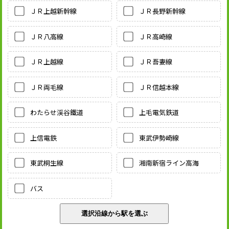
ＪＲ上越新幹線
ＪＲ長野新幹線
ＪＲ八高線
ＪＲ高崎線
ＪＲ上越線
ＪＲ吾妻線
ＪＲ両毛線
ＪＲ信越本線
わたらせ渓谷鐵道
上毛電気鉄道
上信電鉄
東武伊勢崎線
東武桐生線
湘南新宿ライン高海
バス