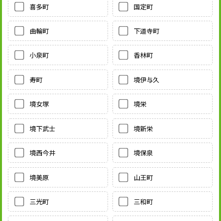
喜多町
国定町
曲輪町
下道寺町
小泉町
香林町
寿町
境伊与久
境女塚
境栄
境下武士
境新栄
境西今井
境保泉
境美原
山王町
三光町
三和町