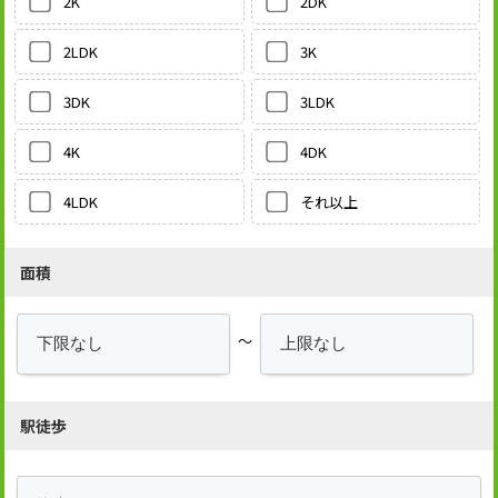
2DK
2K
3K
2LDK
3LDK
3DK
4DK
4K
それ以上
4LDK
面積
～
駅徒歩