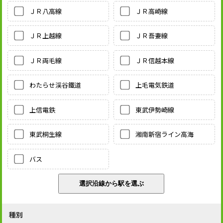
ＪＲ八高線
ＪＲ高崎線
ＪＲ上越線
ＪＲ吾妻線
ＪＲ両毛線
ＪＲ信越本線
わたらせ渓谷鐵道
上毛電気鉄道
上信電鉄
東武伊勢崎線
東武桐生線
湘南新宿ライン高海
バス
種別