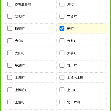
赤堀鹿島町
東町
安堀町
市場町
稲荷町
乾町
今泉町
今井町
太田町
大手町
鹿島町
粕川町
上泉町
上植木本町
上諏訪町
上田町
上蓮町
北千木町