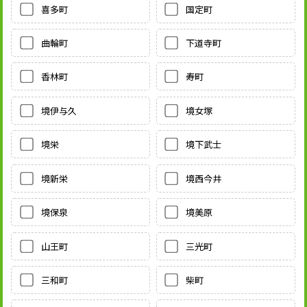
喜多町
国定町
曲輪町
下道寺町
香林町
寿町
境伊与久
境女塚
境栄
境下武士
境新栄
境西今井
境保泉
境美原
山王町
三光町
三和町
柴町