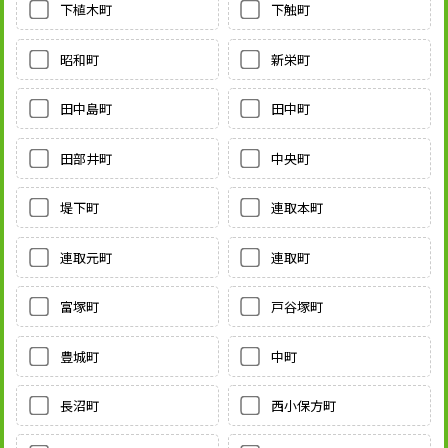
下植木町
下触町
昭和町
新栄町
田中島町
田中町
田部井町
中央町
堤下町
連取本町
連取元町
連取町
富塚町
戸谷塚町
豊城町
中町
長沼町
西小保方町