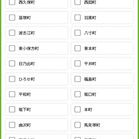
西久保町
西田町
韮塚町
羽黒町
波志江町
八寸町
東小保方町
東本町
日乃出町
平井町
ひろせ町
福島町
平和町
堀口町
堀下町
本町
曲沢町
馬見塚町