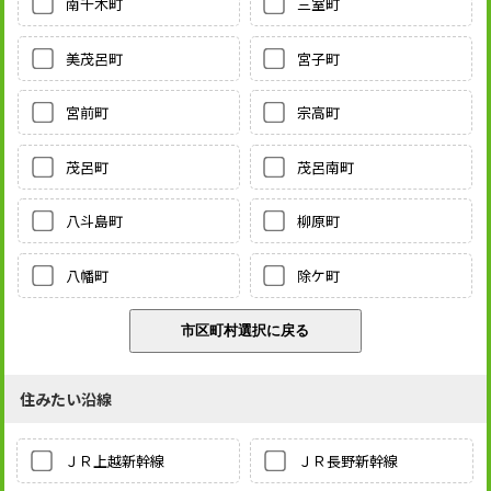
南千木町
三室町
美茂呂町
宮子町
宮前町
宗高町
茂呂町
茂呂南町
八斗島町
柳原町
八幡町
除ケ町
住みたい沿線
ＪＲ上越新幹線
ＪＲ長野新幹線