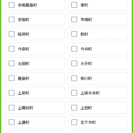
赤堀鹿島町
東町
安堀町
市場町
稲荷町
乾町
今泉町
今井町
太田町
大手町
鹿島町
粕川町
上泉町
上植木本町
上諏訪町
上田町
上蓮町
北千木町