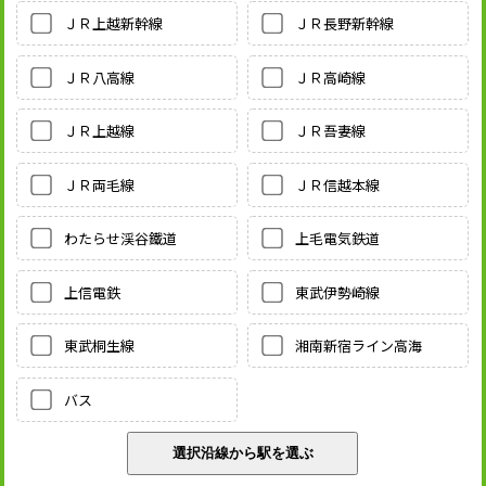
ＪＲ上越新幹線
ＪＲ長野新幹線
ＪＲ八高線
ＪＲ高崎線
ＪＲ上越線
ＪＲ吾妻線
ＪＲ両毛線
ＪＲ信越本線
わたらせ渓谷鐵道
上毛電気鉄道
上信電鉄
東武伊勢崎線
東武桐生線
湘南新宿ライン高海
バス