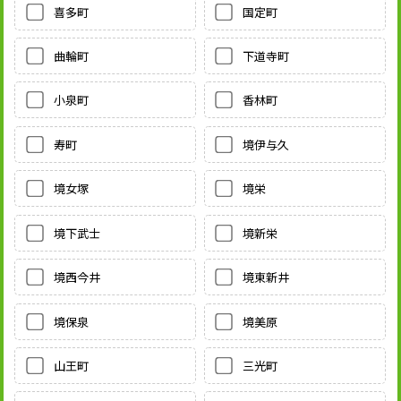
喜多町
国定町
曲輪町
下道寺町
小泉町
香林町
寿町
境伊与久
境女塚
境栄
境下武士
境新栄
境西今井
境東新井
境保泉
境美原
山王町
三光町