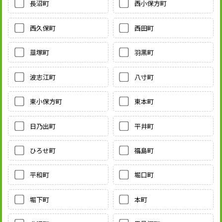
長沼町
西小保方町
西久保町
西田町
韮塚町
羽黒町
波志江町
八寸町
東小保方町
東本町
日乃出町
平井町
ひろせ町
福島町
平和町
堀口町
堀下町
本町