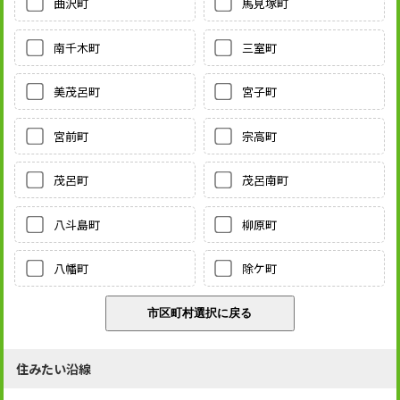
曲沢町
馬見塚町
南千木町
三室町
美茂呂町
宮子町
宮前町
宗高町
茂呂町
茂呂南町
八斗島町
柳原町
八幡町
除ケ町
住みたい沿線