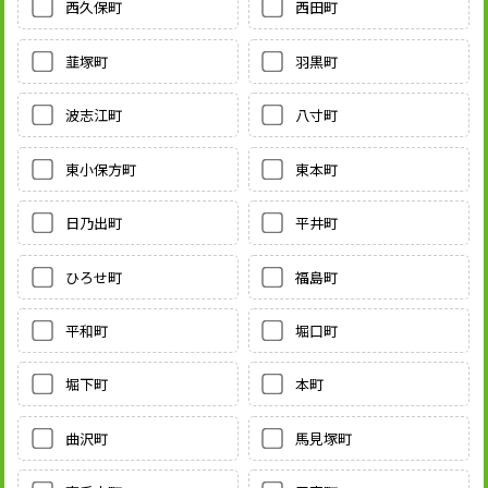
西久保町
西田町
韮塚町
羽黒町
波志江町
八寸町
東小保方町
東本町
日乃出町
平井町
ひろせ町
福島町
平和町
堀口町
堀下町
本町
曲沢町
馬見塚町