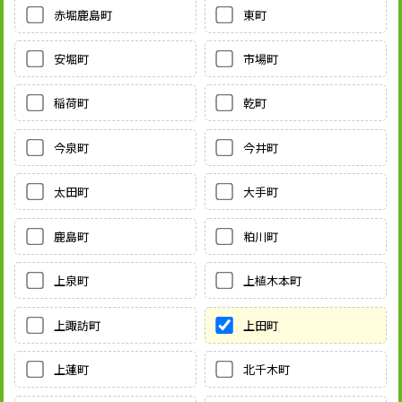
赤堀鹿島町
東町
安堀町
市場町
稲荷町
乾町
今泉町
今井町
太田町
大手町
鹿島町
粕川町
上泉町
上植木本町
上諏訪町
上田町
上蓮町
北千木町