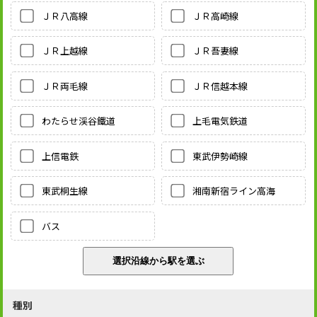
ＪＲ八高線
ＪＲ高崎線
ＪＲ上越線
ＪＲ吾妻線
ＪＲ両毛線
ＪＲ信越本線
わたらせ渓谷鐵道
上毛電気鉄道
上信電鉄
東武伊勢崎線
東武桐生線
湘南新宿ライン高海
バス
種別