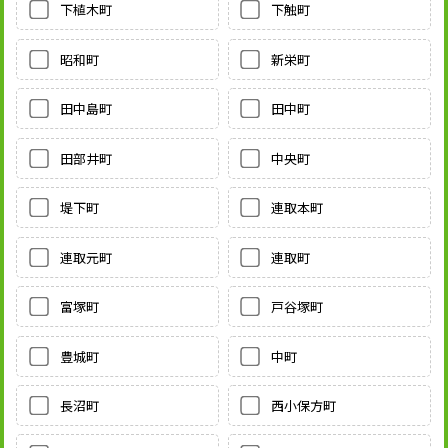
下植木町
下触町
昭和町
新栄町
田中島町
田中町
田部井町
中央町
堤下町
連取本町
連取元町
連取町
富塚町
戸谷塚町
豊城町
中町
長沼町
西小保方町