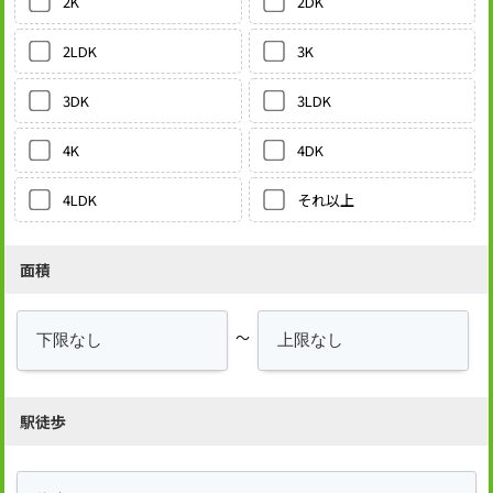
2DK
2K
3K
2LDK
3LDK
3DK
4DK
4K
それ以上
4LDK
面積
～
駅徒歩