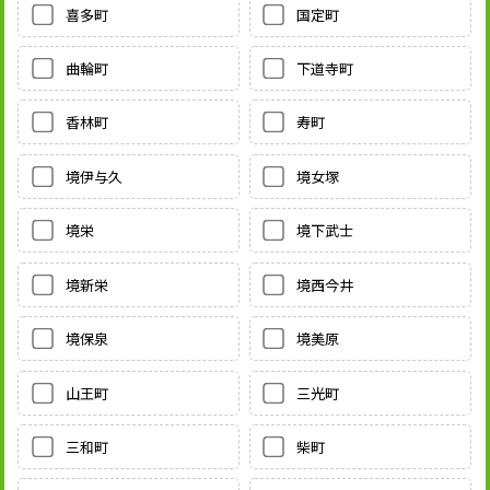
喜多町
国定町
曲輪町
下道寺町
香林町
寿町
境伊与久
境女塚
境栄
境下武士
境新栄
境西今井
境保泉
境美原
山王町
三光町
三和町
柴町