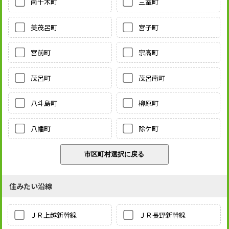
南千木町
三室町
美茂呂町
宮子町
宮前町
宗高町
茂呂町
茂呂南町
八斗島町
柳原町
八幡町
除ケ町
住みたい沿線
ＪＲ上越新幹線
ＪＲ長野新幹線