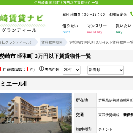
伊勢崎市 昭和町 3万円以下賃貸物件一覧
受付時間 9：30～18：00 水曜日定休
借りたい
マンスリー
買いたい
rent
monthly
buy
会社グランディール）
賃貸物件検索
伊勢崎市 昭和町 3万円以下賃貸物件一
勢崎市 昭和町 3万円以下賃貸物件一覧
1
1
件 (総部屋数：
件)
表示件数
ミエールⅡ
所在地
群馬県伊勢崎市昭和
交通
東武伊勢崎線
新伊
物件種別
テナント