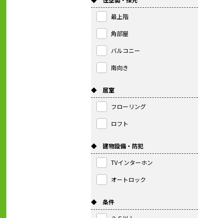
最上階
角部屋
バルコニー
南向き
◆ 居室
フローリング
ロフト
◆ 建物設備・防犯
TVインターホン
オートロック
◆ 条件