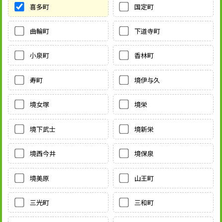
喜多町
国定町
曲輪町
下道寺町
小泉町
香林町
寿町
境伊与久
境女塚
境栄
境下武士
境新栄
境西今井
境保泉
境美原
山王町
三光町
三和町