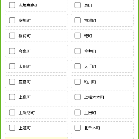
赤堀鹿島町
東町
安堀町
市場町
稲荷町
乾町
今泉町
今井町
太田町
大手町
鹿島町
粕川町
上泉町
上植木本町
上諏訪町
上田町
上蓮町
北千木町