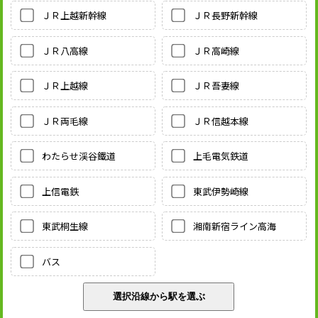
ＪＲ上越新幹線
ＪＲ長野新幹線
ＪＲ八高線
ＪＲ高崎線
ＪＲ上越線
ＪＲ吾妻線
ＪＲ両毛線
ＪＲ信越本線
わたらせ渓谷鐵道
上毛電気鉄道
上信電鉄
東武伊勢崎線
東武桐生線
湘南新宿ライン高海
バス