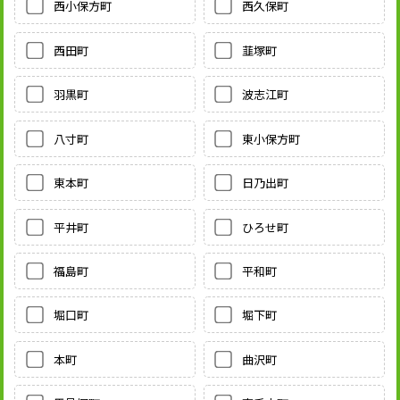
西小保方町
西久保町
西田町
韮塚町
羽黒町
波志江町
八寸町
東小保方町
東本町
日乃出町
平井町
ひろせ町
福島町
平和町
堀口町
堀下町
本町
曲沢町