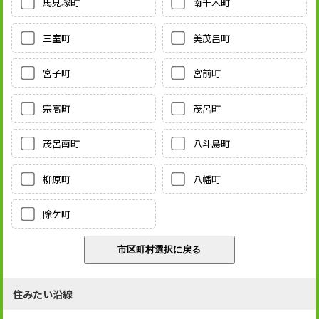
馬見塚町
南千木町
三室町
美茂呂町
宮子町
宮前町
宗高町
茂呂町
茂呂南町
八斗島町
柳原町
八幡町
除ケ町
住みたい沿線