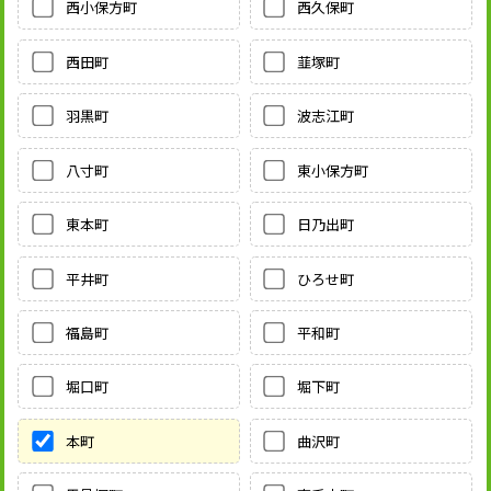
西小保方町
西久保町
西田町
韮塚町
羽黒町
波志江町
八寸町
東小保方町
東本町
日乃出町
平井町
ひろせ町
福島町
平和町
堀口町
堀下町
本町
曲沢町