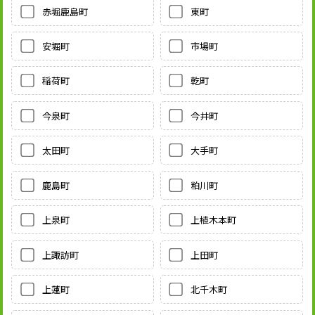
赤堀鹿島町
東町
安堀町
市場町
稲荷町
乾町
今泉町
今井町
太田町
大手町
鹿島町
粕川町
上泉町
上植木本町
上諏訪町
上田町
上蓮町
北千木町