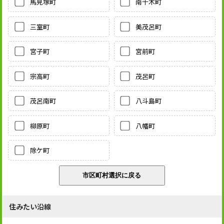
馬見塚町
南千木町
三室町
美茂呂町
宮子町
宮前町
宗高町
茂呂町
茂呂南町
八斗島町
柳原町
八幡町
除ケ町
住みたい沿線