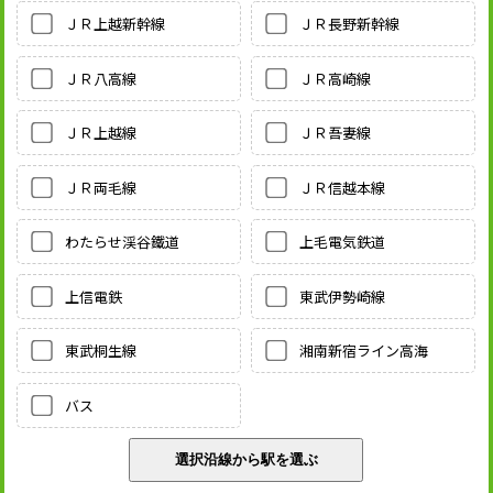
ＪＲ上越新幹線
ＪＲ長野新幹線
ＪＲ八高線
ＪＲ高崎線
ＪＲ上越線
ＪＲ吾妻線
ＪＲ両毛線
ＪＲ信越本線
わたらせ渓谷鐵道
上毛電気鉄道
上信電鉄
東武伊勢崎線
東武桐生線
湘南新宿ライン高海
バス