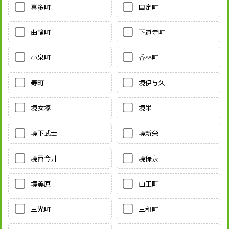
喜多町
国定町
曲輪町
下道寺町
小泉町
香林町
寿町
境伊与久
境女塚
境栄
境下武士
境新栄
境西今井
境保泉
境美原
山王町
三光町
三和町