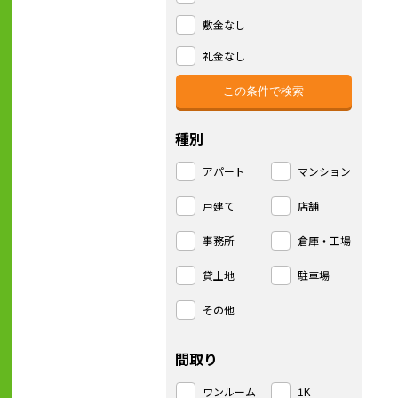
敷金なし
礼金なし
種別
アパート
マンション
戸建て
店舗
事務所
倉庫・工場
貸土地
駐車場
その他
間取り
ワンルーム
1K