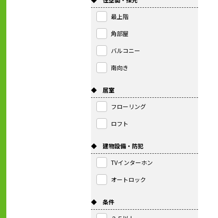
最上階
角部屋
バルコニー
南向き
◆ 居室
フローリング
ロフト
◆ 建物設備・防犯
TVインターホン
オートロック
◆ 条件