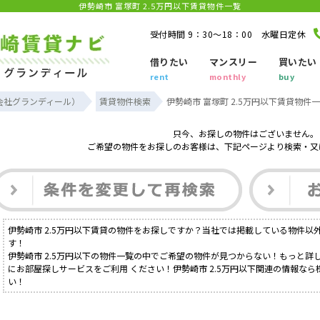
伊勢崎市 富塚町 2.5万円以下賃貸物件一覧
受付時間 9：30～18：00 水曜日定休
借りたい
マンスリー
買いたい
rent
monthly
buy
会社グランディール）
賃貸物件検索
伊勢崎市 富塚町 2.5万円以下賃貸物件
只今、お探しの物件はございません。
ご希望の物件をお探しのお客様は、下記ページより検索・又
伊勢崎市 2.5万円以下賃貸の物件をお探しですか？当社では掲載している物件以
す！
伊勢崎市 2.5万円以下の物件一覧の中でご希望の物件が見つからない！もっと
にお部屋探しサービスをご利用 ください！伊勢崎市 2.5万円以下関連の情報な
い！