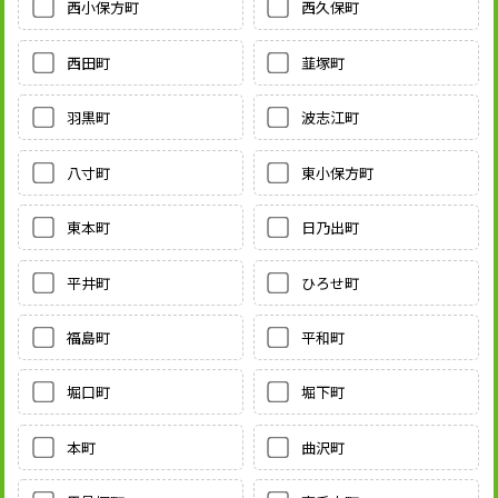
西小保方町
西久保町
西田町
韮塚町
羽黒町
波志江町
八寸町
東小保方町
東本町
日乃出町
平井町
ひろせ町
福島町
平和町
堀口町
堀下町
本町
曲沢町