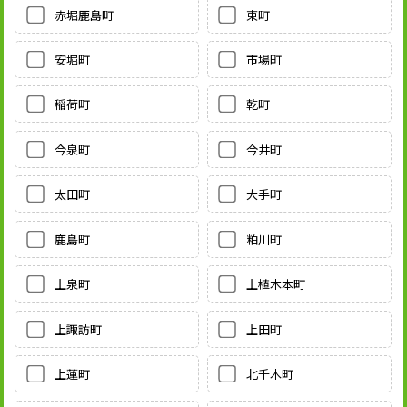
赤堀鹿島町
東町
安堀町
市場町
稲荷町
乾町
今泉町
今井町
太田町
大手町
鹿島町
粕川町
上泉町
上植木本町
上諏訪町
上田町
上蓮町
北千木町