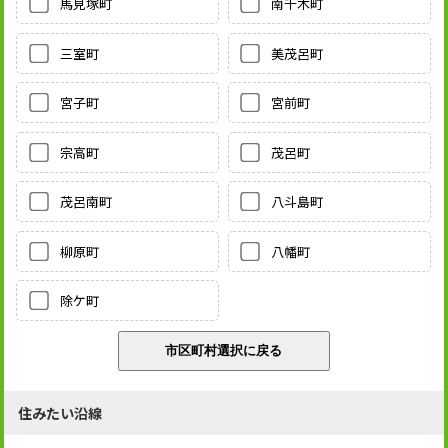
馬見塚町
南千木町
三室町
美茂呂町
宮子町
宮前町
宗高町
茂呂町
茂呂南町
八斗島町
柳原町
八幡町
除ケ町
住みたい沿線