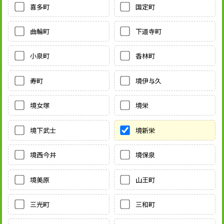
喜多町
国定町
曲輪町
下道寺町
小泉町
香林町
寿町
境伊与久
境女塚
境栄
境下武士
境新栄
境西今井
境保泉
境美原
山王町
三光町
三和町