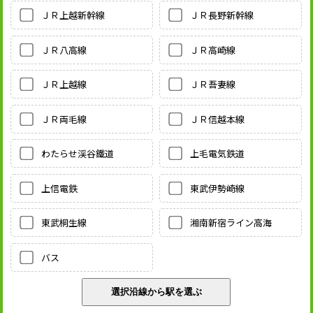
ＪＲ上越新幹線
ＪＲ長野新幹線
ＪＲ八高線
ＪＲ高崎線
ＪＲ上越線
ＪＲ吾妻線
ＪＲ両毛線
ＪＲ信越本線
わたらせ渓谷鐵道
上毛電気鉄道
上信電鉄
東武伊勢崎線
東武桐生線
湘南新宿ライン高海
バス