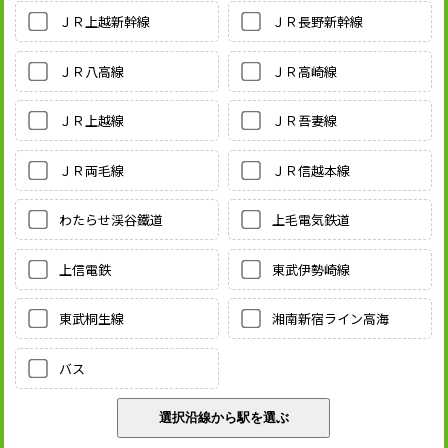
ＪＲ上越新幹線
ＪＲ長野新幹線
ＪＲ八高線
ＪＲ高崎線
ＪＲ上越線
ＪＲ吾妻線
ＪＲ両毛線
ＪＲ信越本線
わたらせ渓谷鐵道
上毛電気鉄道
上信電鉄
東武伊勢崎線
東武桐生線
湘南新宿ライン高海
バス