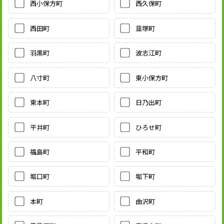
西小保方町
西久保町
西田町
韮塚町
羽黒町
波志江町
八寸町
東小保方町
東本町
日乃出町
平井町
ひろせ町
福島町
平和町
堀口町
堀下町
本町
曲沢町