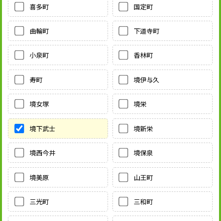
喜多町
国定町
曲輪町
下道寺町
小泉町
香林町
寿町
境伊与久
境女塚
境栄
境下武士
境新栄
境西今井
境保泉
境美原
山王町
三光町
三和町