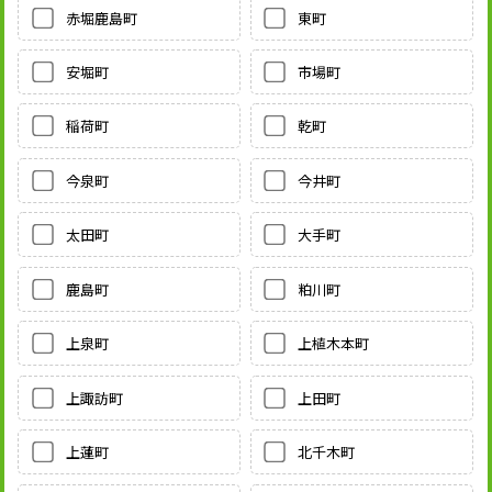
赤堀鹿島町
東町
安堀町
市場町
稲荷町
乾町
今泉町
今井町
太田町
大手町
鹿島町
粕川町
上泉町
上植木本町
上諏訪町
上田町
上蓮町
北千木町