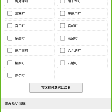
馬見塚町
南千木町
三室町
美茂呂町
宮子町
宮前町
宗高町
茂呂町
茂呂南町
八斗島町
柳原町
八幡町
除ケ町
住みたい沿線