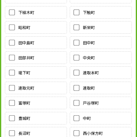
下植木町
下触町
昭和町
新栄町
田中島町
田中町
田部井町
中央町
堤下町
連取本町
連取元町
連取町
富塚町
戸谷塚町
豊城町
中町
長沼町
西小保方町