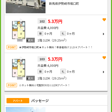
群馬県伊勢崎市堀口町
5.3万円
102
4,000円
0ヶ月
0ヶ月
敷
礼
2
1階
1LDK（29.25ｍ
）
★伊勢崎市堀口町★ネット無料！単身者向け１LＤＫアパート！！
5.3万円
103
4,000円
0ヶ月
0ヶ月
敷
礼
2
1階
1LDK（29.25ｍ
）
☆ネット無料☆宅配BOX付☆1LDKアパート！
パッセージ
アパート