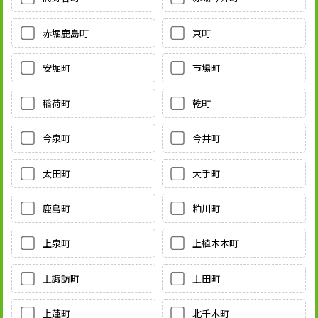
赤堀鹿島町
東町
安堀町
市場町
稲荷町
乾町
今泉町
今井町
太田町
大手町
鹿島町
粕川町
上泉町
上植木本町
上諏訪町
上田町
上蓮町
北千木町