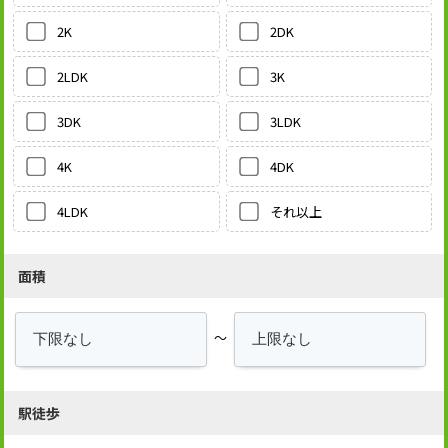
2DK
2K
3K
2LDK
3LDK
3DK
4DK
4K
それ以上
4LDK
面積
～
駅徒歩