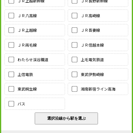
ＪＲ上越新幹線
ＪＲ長野新幹線
ＪＲ八高線
ＪＲ高崎線
ＪＲ上越線
ＪＲ吾妻線
ＪＲ両毛線
ＪＲ信越本線
わたらせ渓谷鐵道
上毛電気鉄道
上信電鉄
東武伊勢崎線
東武桐生線
湘南新宿ライン高海
バス