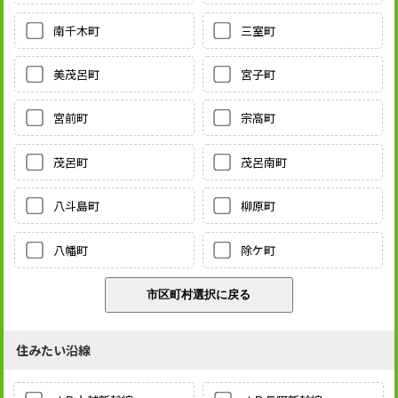
南千木町
三室町
美茂呂町
宮子町
宮前町
宗高町
茂呂町
茂呂南町
八斗島町
柳原町
八幡町
除ケ町
住みたい沿線