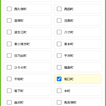
西久保町
西田町
韮塚町
羽黒町
波志江町
八寸町
東小保方町
東本町
日乃出町
平井町
ひろせ町
福島町
平和町
堀口町
堀下町
本町
曲沢町
馬見塚町