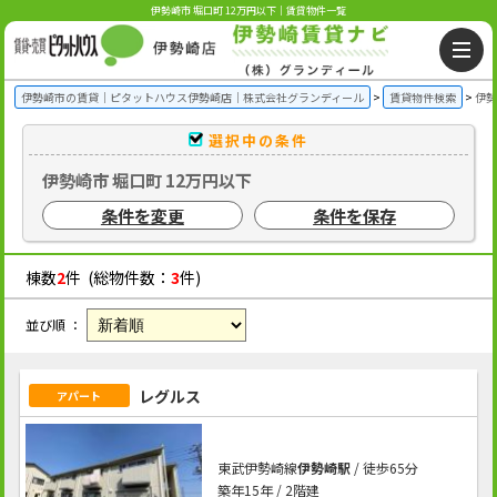
伊勢崎市 堀口町 12万円以下｜賃貸物件一覧
伊勢崎市の賃貸｜ピタットハウス伊勢崎店｜株式会社グランディール
賃貸物件検索
伊勢
選択中の条件
伊勢崎市 堀口町 12万円以下
条件を変更
条件を保存
棟数
2
件 (総物件数：
3
件)
並び順 ：
レグルス
アパート
東武伊勢崎線
伊勢崎駅
/ 徒歩65分
築年15年 / 2階建