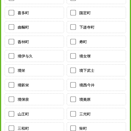
喜多町
国定町
曲輪町
下道寺町
香林町
寿町
境伊与久
境女塚
境栄
境下武士
境新栄
境西今井
境保泉
境美原
山王町
三光町
三和町
柴町