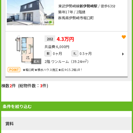
東武伊勢崎線
新伊勢崎駅
/ 徒歩63分
築年17年 / 2階建
群馬県伊勢崎市堀口町
4.3万円
202
6,000円
0ヶ月
0.5ヶ月
敷
礼
2
2階
ワンルーム（39.24ｍ
）
★堀口町★積水ハウス施工★広々15.2帖1R！
棟数
2
件 (総物件数：
3
件)
条件を絞り込む
賃料