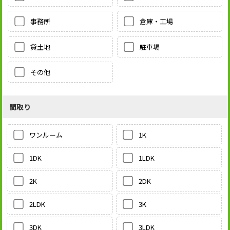
事務所
倉庫・工場
貸土地
駐車場
その他
間取り
1K
ワンルーム
1LDK
1DK
2DK
2K
3K
2LDK
3LDK
3DK