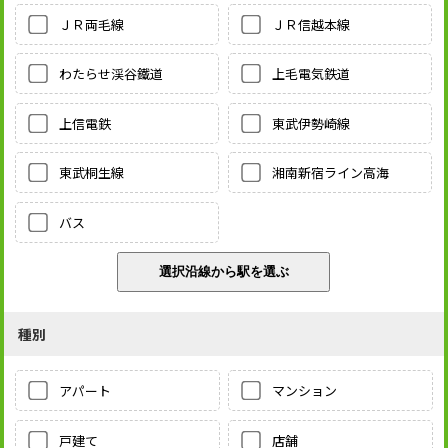
ＪＲ両毛線
ＪＲ信越本線
わたらせ渓谷鐵道
上毛電気鉄道
上信電鉄
東武伊勢崎線
東武桐生線
湘南新宿ライン高海
バス
種別
アパート
マンション
戸建て
店舗