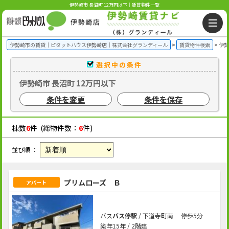
伊勢崎市 長沼町 12万円以下｜賃貸物件一覧
伊勢崎市の賃貸｜ピタットハウス伊勢崎店｜株式会社グランディール
賃貸物件検索
伊勢
選択中の条件
伊勢崎市 長沼町 12万円以下
条件を変更
条件を保存
棟数
6
件 (総物件数：
6
件)
並び順 ：
プリムローズ Ｂ
アパート
バス
バス停駅
/ 下道寺町南 停歩5分
築年15年 / 2階建