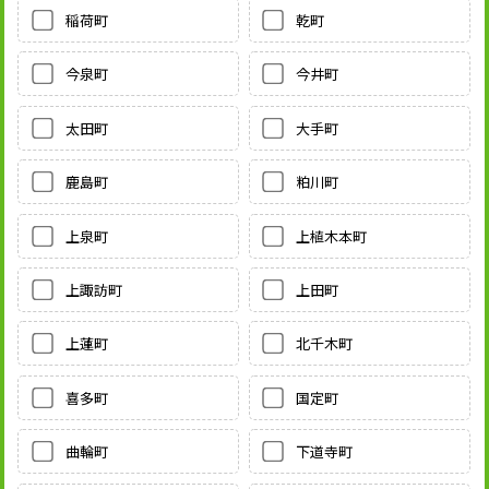
稲荷町
乾町
今泉町
今井町
太田町
大手町
鹿島町
粕川町
上泉町
上植木本町
上諏訪町
上田町
上蓮町
北千木町
喜多町
国定町
曲輪町
下道寺町