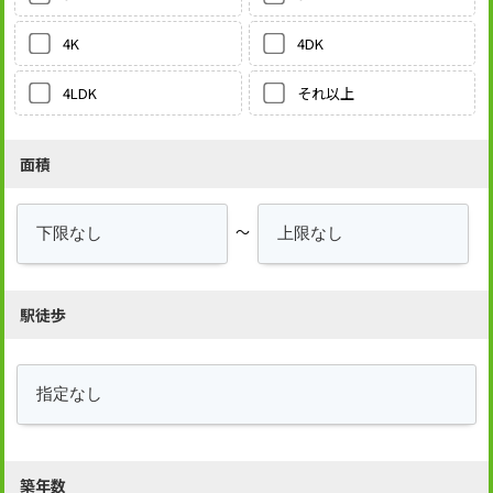
4DK
4K
それ以上
4LDK
面積
～
駅徒歩
築年数