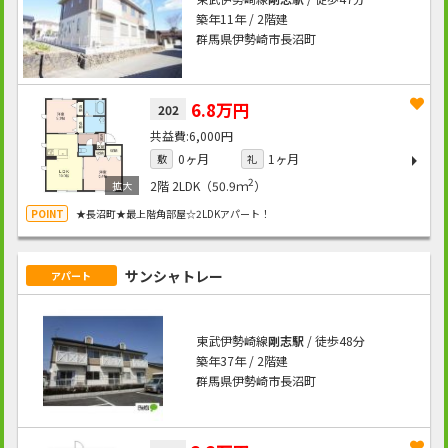
築年11年 / 2階建
群馬県伊勢崎市長沼町
6.8万円
202
6,000円
0ヶ月
1ヶ月
敷
礼
2
2階
2LDK（50.9ｍ
）
★長沼町★最上階角部屋☆2LDKアパート！
サンシャトレー
アパート
東武伊勢崎線
剛志駅
/ 徒歩48分
築年37年 / 2階建
群馬県伊勢崎市長沼町