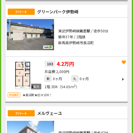
グリーンパーク伊勢崎
アパート
東武伊勢崎線
剛志駅
/ 徒歩50分
築年37年 / 2階建
群馬県伊勢崎市長沼町
4.2万円
103
2,000円
0ヶ月
0ヶ月
敷
礼
2
1階
3DK（54.65ｍ
）
★長沼町★広々3DK！
メルヴェーユ
アパート
東武伊勢崎線
剛志駅
/ 徒歩47分