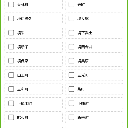
香林町
寿町
境伊与久
境女塚
境栄
境下武士
境新栄
境西今井
境保泉
境美原
山王町
三光町
三和町
柴町
下植木町
下触町
昭和町
新栄町