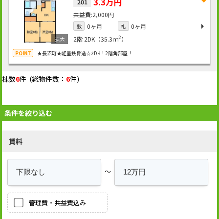
3.3万円
201
2,000円
0ヶ月
0ヶ月
敷
礼
2
2階
2DK（35.3ｍ
）
★長沼町★軽量鉄骨造☆2DK！2階角部屋！
棟数
6
件 (総物件数：
6
件)
条件を絞り込む
賃料
～
管理費・共益費込み