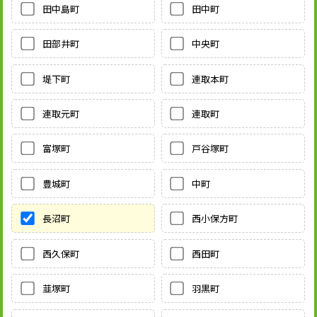
田中島町
田中町
田部井町
中央町
堤下町
連取本町
連取元町
連取町
富塚町
戸谷塚町
豊城町
中町
長沼町
西小保方町
西久保町
西田町
韮塚町
羽黒町