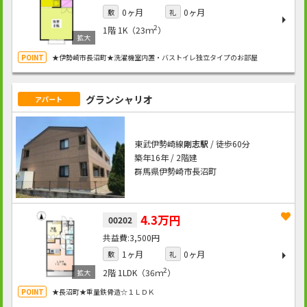
0ヶ月
0ヶ月
敷
礼
2
1階
1K（23ｍ
）
★伊勢崎市長沼町★洗濯機室内置・バストイレ独立タイプのお部屋
グランシャリオ
アパート
東武伊勢崎線
剛志駅
/ 徒歩60分
築年16年 / 2階建
群馬県伊勢崎市長沼町
4.3万円
00202
3,500円
1ヶ月
0ヶ月
敷
礼
2
2階
1LDK（36ｍ
）
★長沼町★重量鉄骨造☆１ＬＤＫ