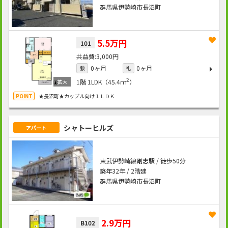
群馬県伊勢崎市長沼町
5.5万円
101
3,000円
0ヶ月
0ヶ月
敷
礼
2
1階
1LDK（45.4ｍ
）
★長沼町★カップル向け１ＬＤＫ
シャトーヒルズ
アパート
東武伊勢崎線
剛志駅
/ 徒歩50分
築年32年 / 2階建
群馬県伊勢崎市長沼町
2.9万円
B102