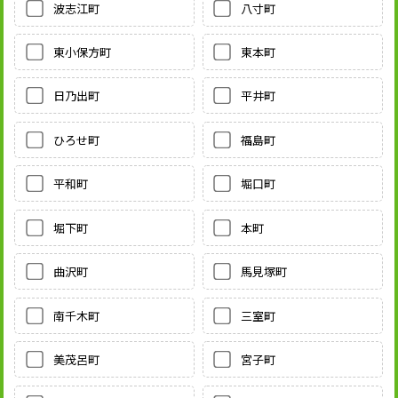
波志江町
八寸町
東小保方町
東本町
日乃出町
平井町
ひろせ町
福島町
平和町
堀口町
堀下町
本町
曲沢町
馬見塚町
南千木町
三室町
美茂呂町
宮子町