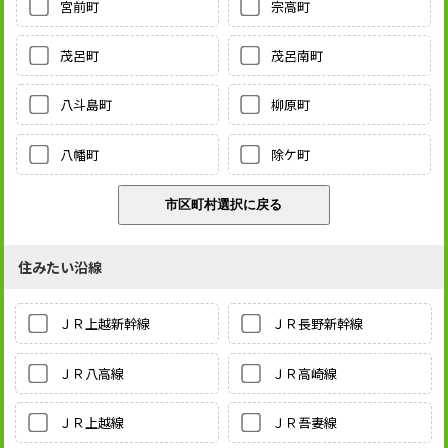
宮前町
宗高町
茂呂町
茂呂南町
八斗島町
柳原町
八幡町
除ケ町
住みたい沿線
ＪＲ上越新幹線
ＪＲ長野新幹線
ＪＲ八高線
ＪＲ高崎線
ＪＲ上越線
ＪＲ吾妻線