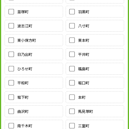
韮塚町
羽黒町
波志江町
八寸町
東小保方町
東本町
日乃出町
平井町
ひろせ町
福島町
平和町
堀口町
堀下町
本町
曲沢町
馬見塚町
南千木町
三室町