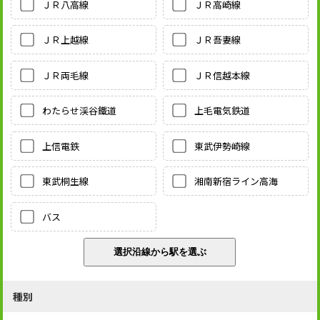
ＪＲ八高線
ＪＲ高崎線
ＪＲ上越線
ＪＲ吾妻線
ＪＲ両毛線
ＪＲ信越本線
わたらせ渓谷鐵道
上毛電気鉄道
上信電鉄
東武伊勢崎線
東武桐生線
湘南新宿ライン高海
バス
種別