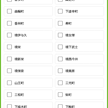
曲輪町
下道寺町
香林町
寿町
境伊与久
境女塚
境栄
境下武士
境新栄
境西今井
境保泉
境美原
山王町
三光町
三和町
柴町
下植木町
下触町