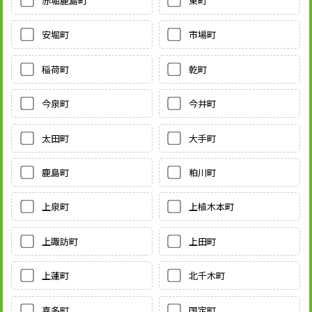
赤堀鹿島町
東町
安堀町
市場町
稲荷町
乾町
今泉町
今井町
太田町
大手町
鹿島町
粕川町
上泉町
上植木本町
上諏訪町
上田町
上蓮町
北千木町
喜多町
国定町