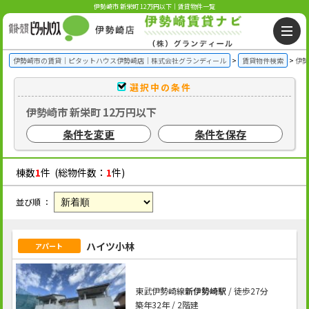
伊勢崎市 新栄町 12万円以下｜賃貸物件一覧
伊勢崎市の賃貸｜ピタットハウス伊勢崎店｜株式会社グランディール
賃貸物件検索
伊勢
選択中の条件
伊勢崎市 新栄町 12万円以下
条件を変更
条件を保存
棟数
1
件 (総物件数：
1
件)
並び順 ：
ハイツ小林
アパート
東武伊勢崎線
新伊勢崎駅
/ 徒歩27分
築年32年 / 2階建