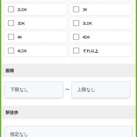
3K
2LDK
3LDK
3DK
4DK
4K
それ以上
4LDK
面積
～
駅徒歩