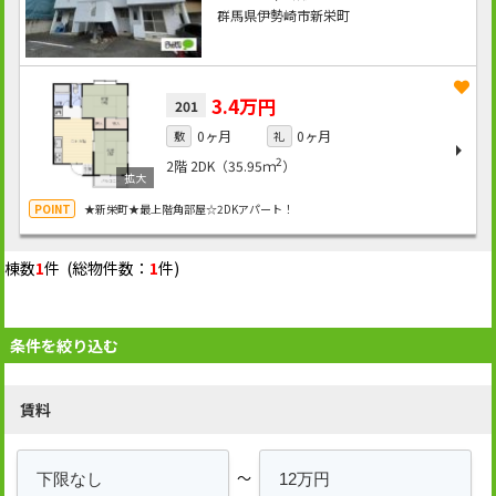
群馬県伊勢崎市新栄町
3.4万円
201
0ヶ月
0ヶ月
敷
礼
2
2階
2DK（35.95ｍ
）
★新栄町★最上階角部屋☆2DKアパート！
棟数
1
件 (総物件数：
1
件)
条件を絞り込む
賃料
～