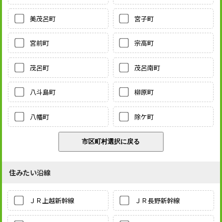
美茂呂町
宮子町
宮前町
宗高町
茂呂町
茂呂南町
八斗島町
柳原町
八幡町
除ケ町
住みたい沿線
ＪＲ上越新幹線
ＪＲ長野新幹線