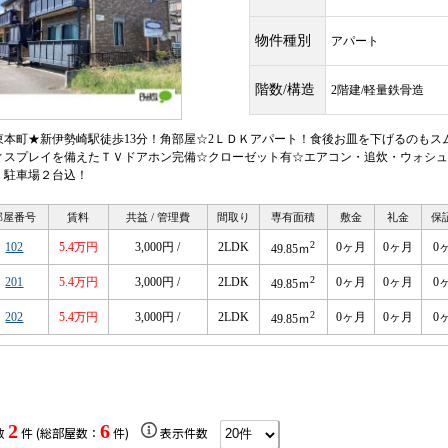
物件種別
アパート
階数/構造
2階建/軽量鉄骨造
東本町★新伊勢崎駅徒歩13分！角部屋☆2ＬＤＫアパート！食後お皿を下げるのもス
ィスプレイを備えたＴＶドアホン完備☆クローゼット有☆エアコン・追炊・ウォシュ
！駐車場２台込！
部屋番号
賃料
共益 / 管理費
間取り
専有面積
敷金
礼金
保
2
102
5.4万円
3,000円 /
2LDK
0ヶ月
0ヶ月
0
49.85ｍ
2
201
5.4万円
3,000円 /
2LDK
0ヶ月
0ヶ月
0
49.85ｍ
2
202
5.4万円
3,000円 /
2LDK
0ヶ月
0ヶ月
0
49.85ｍ
2
6
数
件 (総部屋数：
件)
表示件数