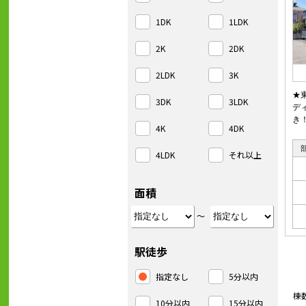
1DK
1LDK
2K
2DK
2LDK
3K
★
3DK
3LDK
デ
き
4K
4DK
4LDK
それ以上
面積
～
駅徒歩
指定なし
5分以内
棟
10分以内
15分以内