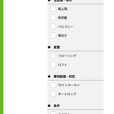
最上階
角部屋
バルコニー
南向き
◆ 居室
フローリング
ロフト
◆ 建物設備・防犯
TVインターホン
オートロック
◆ 条件