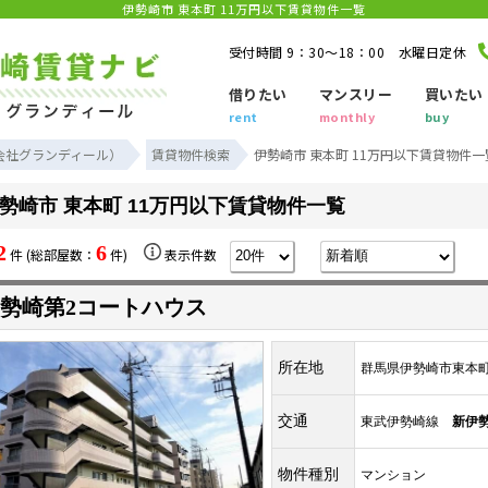
伊勢崎市 東本町 11万円以下賃貸物件一覧
受付時間 9：30～18：00 水曜日定休
借りたい
マンスリー
買いたい
rent
monthly
buy
会社グランディール）
賃貸物件検索
伊勢崎市 東本町 11万円以下賃貸物件一
勢崎市 東本町 11万円以下賃貸物件一覧
2
6
件 (総部屋数：
件)
表示件数
勢崎第2コートハウス
所在地
群馬県伊勢崎市東本
交通
東武伊勢崎線
新伊
物件種別
マンション