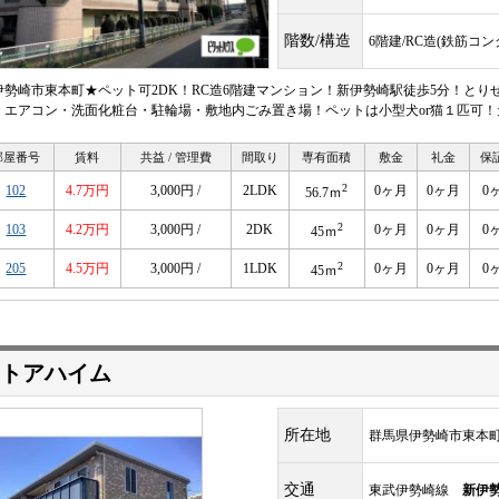
階数/構造
6階建/RC造(鉄筋コ
伊勢崎市東本町★ペット可2DK！RC造6階建マンション！新伊勢崎駅徒歩5分！と
！エアコン・洗面化粧台・駐輪場・敷地内ごみ置き場！ペットは小型犬or猫１匹可
部屋番号
賃料
共益 / 管理費
間取り
専有面積
敷金
礼金
保
2
102
4.7万円
3,000円 /
2LDK
0ヶ月
0ヶ月
0
56.7ｍ
2
103
4.2万円
3,000円 /
2DK
0ヶ月
0ヶ月
0
45ｍ
2
205
4.5万円
3,000円 /
1LDK
0ヶ月
0ヶ月
0
45ｍ
トアハイム
所在地
群馬県伊勢崎市東本
交通
東武伊勢崎線
新伊