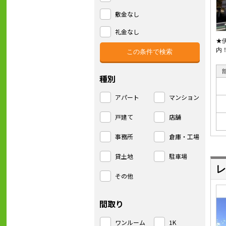
敷金なし
礼金なし
★
内
種別
アパート
マンション
戸建て
店舗
事務所
倉庫・工場
貸土地
駐車場
レ
その他
間取り
ワンルーム
1K