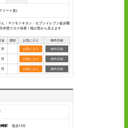
ンクリート造)
りせん・マツモトキヨシ・セブンイレブン徒歩圏
！天井壁クロス張替！桜が窓から見えます
証金
償却
お気に入り
物件詳細
ヶ月
お気に入り
物件詳細
ヶ月
お気に入り
物件詳細
ヶ月
お気に入り
物件詳細
町
勢崎駅
徒歩13分