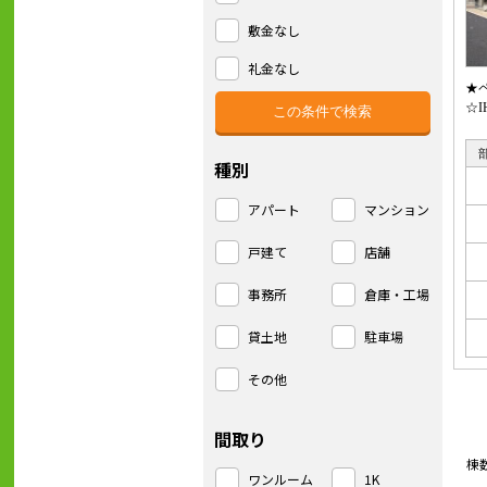
敷金なし
礼金なし
★
☆
種別
アパート
マンション
戸建て
店舗
事務所
倉庫・工場
貸土地
駐車場
その他
間取り
棟
ワンルーム
1K