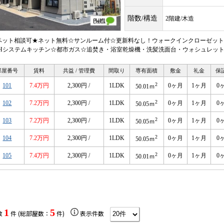
階数/構造
2階建/木造
ペット相談可★ネット無料☆サンルーム付☆更新料なし！ウォークインクローゼット有
IHシステムキッチン☆都市ガス☆追焚き・浴室乾燥機・洗髪洗面台・ウォシュレット
部屋番号
賃料
共益 / 管理費
間取り
専有面積
敷金
礼金
保
2
101
7.4万円
2,300円 /
1LDK
0ヶ月
1ヶ月
0
50.01ｍ
2
102
7.2万円
2,300円 /
1LDK
0ヶ月
1ヶ月
0
50.05ｍ
2
103
7.2万円
2,300円 /
1LDK
0ヶ月
1ヶ月
0
50.05ｍ
2
104
7.2万円
2,300円 /
1LDK
0ヶ月
1ヶ月
0
50.05ｍ
2
105
7.4万円
2,300円 /
1LDK
0ヶ月
1ヶ月
0
50.01ｍ
1
5
数
件 (総部屋数：
件)
表示件数