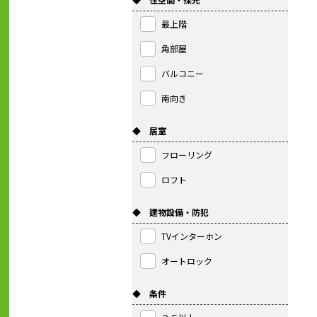
最上階
角部屋
バルコニー
南向き
◆ 居室
フローリング
ロフト
◆ 建物設備・防犯
TVインターホン
オートロック
◆ 条件