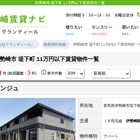
伊勢崎市 堤下町 11万円以下賃貸物件一覧
受付時間 9：30～18：00 水曜日定休
借りたい
マンスリー
買いたい
rent
monthly
buy
会社グランディール）
賃貸物件検索
伊勢崎市 堤下町 11万円以下賃貸物件一
勢崎市 堤下町 11万円以下賃貸物件一覧
1
5
件 (総部屋数：
件)
表示件数
ンジュ
所在地
群馬県伊勢崎市堤下
交通
ＪＲ両毛線
伊勢崎
物件種別
アパート