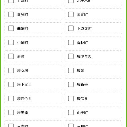
上蓮町
北千木町
喜多町
国定町
曲輪町
下道寺町
小泉町
香林町
寿町
境伊与久
境女塚
境栄
境下武士
境新栄
境西今井
境保泉
境美原
山王町
三光町
三和町