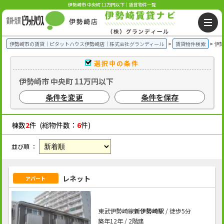
伊勢崎市 中央町 11万円以下｜賃貸物件一覧
伊勢崎市の賃貸｜ピタットハウス伊勢崎店｜株式会社グランディール
賃貸物件検索
伊勢
選択中の条件
伊勢崎市 中央町 11万円以下
条件を変更
条件を保存
棟数
2
件 (総物件数：
6
件)
並び順 ：
レネット
アパート
東武伊勢崎線
新伊勢崎駅
/ 徒歩5分
築年12年 / 2階建