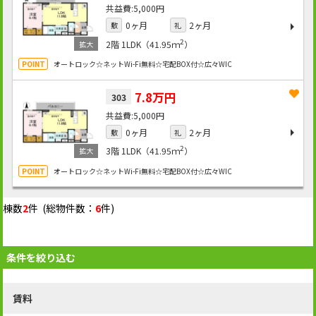
5,000円
0ヶ月
2ヶ月
敷
礼
2
2階
1LDK（41.95ｍ
）
オートロック☆ネットWi-Fi無料☆宅配BOX付☆広々WIC
7.8万円
303
5,000円
0ヶ月
2ヶ月
敷
礼
2
3階
1LDK（41.95ｍ
）
オートロック☆ネットWi-Fi無料☆宅配BOX付☆広々WIC
棟数
2
件 (総物件数：
6
件)
条件を絞り込む
賃料