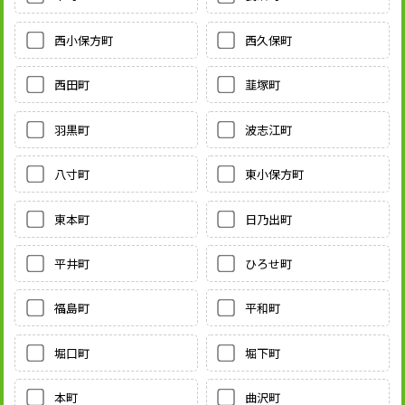
西小保方町
西久保町
西田町
韮塚町
羽黒町
波志江町
八寸町
東小保方町
東本町
日乃出町
平井町
ひろせ町
福島町
平和町
堀口町
堀下町
本町
曲沢町