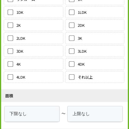
1LDK
1DK
2DK
2K
3K
2LDK
3LDK
3DK
4DK
4K
それ以上
4LDK
面積
～