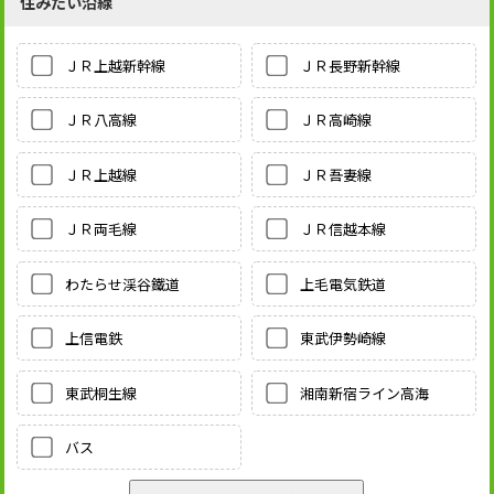
住みたい沿線
ＪＲ上越新幹線
ＪＲ長野新幹線
ＪＲ八高線
ＪＲ高崎線
ＪＲ上越線
ＪＲ吾妻線
ＪＲ両毛線
ＪＲ信越本線
わたらせ渓谷鐵道
上毛電気鉄道
上信電鉄
東武伊勢崎線
東武桐生線
湘南新宿ライン高海
バス