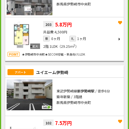
群馬県伊勢崎市中央町
5.8万円
203
4,500円
0ヶ月
1ヶ月
敷
礼
2
2階
1LDK（29.25ｍ
）
★伊勢崎市中央町★SECOM搭載・単身向け1LDK
ユイエーム伊勢崎
アパート
東武伊勢崎線
新伊勢崎駅
/ 徒歩6分
築年新築 / 3階建
群馬県伊勢崎市中央町
7.5万円
102