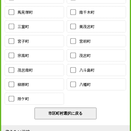
馬見塚町
南千木町
三室町
美茂呂町
宮子町
宮前町
宗高町
茂呂町
茂呂南町
八斗島町
柳原町
八幡町
除ケ町