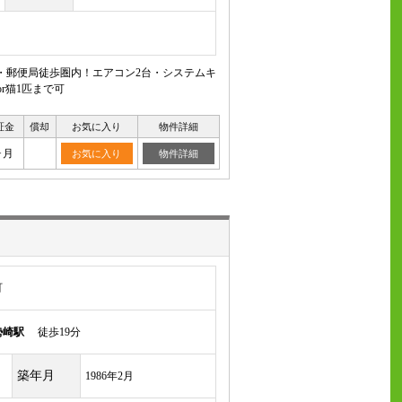
・郵便局徒歩圏内！エアコン2台・システムキ
r猫1匹まで可
証金
償却
お気に入り
物件詳細
ヶ月
お気に入り
物件詳細
町
勢崎駅
徒歩19分
築年月
1986年2月