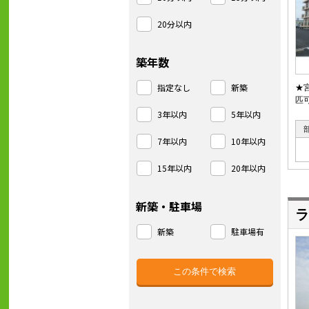
20分以内
築年数
指定なし
新築
★
匹
3年以内
5年以内
7年以内
10年以内
15年以内
20年以内
新築・駐車場
ラ
新築
駐車場有