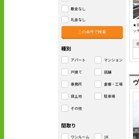
敷金なし
礼金なし
★
ッ
種別
アパート
マンション
戸建て
店舗
ヴ
事務所
倉庫・工場
貸土地
駐車場
その他
間取り
ワンルーム
1K