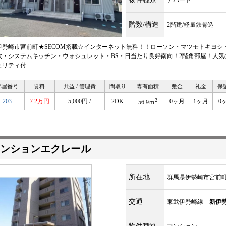
アパート
階数/構造
2階建/軽量鉄骨造
伊勢崎市宮前町★SECOM搭載☆インターネット無料！！ローソン・マツモトキヨシ
炊・システムキッチン・ウォシュレット・BS・日当たり良好南向！2階角部屋！人
ュリティ付
部屋番号
賃料
共益 / 管理費
間取り
専有面積
敷金
礼金
保
2
203
7.2万円
5,000円 /
2DK
0ヶ月
1ヶ月
0
56.9ｍ
ンションエクレール
所在地
群馬県伊勢崎市宮前
交通
東武伊勢崎線
新伊