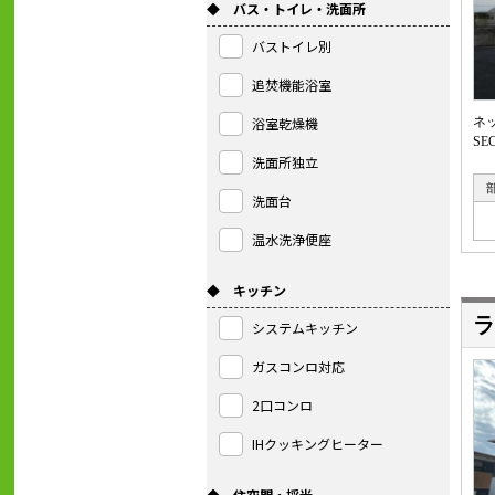
◆ バス・トイレ・洗面所
バストイレ別
追焚機能浴室
浴室乾燥機
ネ
S
洗面所独立
洗面台
温水洗浄便座
◆ キッチン
ラ
システムキッチン
ガスコンロ対応
2口コンロ
IHクッキングヒーター
◆ 住空間・採光