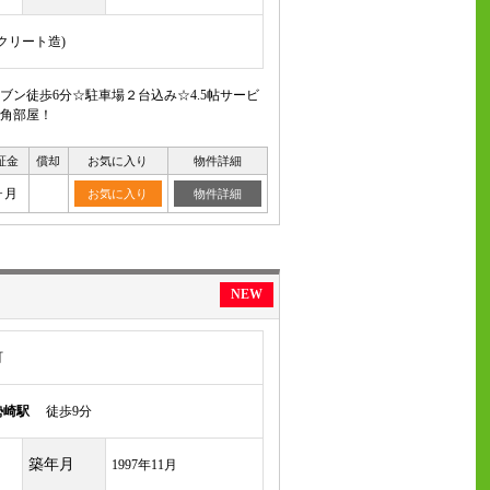
ンクリート造)
ブン徒歩6分☆駐車場２台込み☆4.5帖サービ
角部屋！
証金
償却
お気に入り
物件詳細
ヶ月
お気に入り
物件詳細
NEW
町
勢崎駅
徒歩9分
築年月
1997年11月