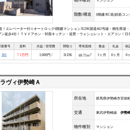
物件種別
マンション
階数/構造
6階建/RC造(鉄筋コ
C造！エレベーター付☆オートロック6階建マンション3LDK国道462号線・桐生県
ブン徒歩4分！ＴＶドアホン・対面キッチン・追焚・ウォシュレット・エアコン！日
部屋番号
賃料
共益 / 管理費
間取り
専有面積
敷金
礼金
保
2
301
7.1万円
3,000円 /
3LDK
1ヶ月
0ヶ月
0
69.75ｍ
ラヴィ伊勢崎Ａ
所在地
群馬県伊勢崎市宮前
交通
東武伊勢崎線
伊勢
物件種別
マンション