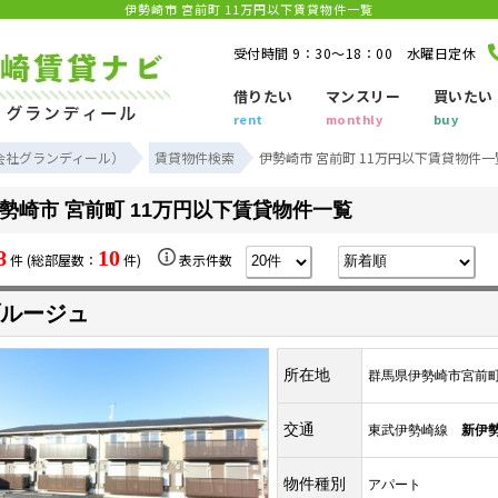
伊勢崎市 宮前町 11万円以下賃貸物件一覧
受付時間 9：30～18：00 水曜日定休
借りたい
マンスリー
買いたい
rent
monthly
buy
会社グランディール）
賃貸物件検索
伊勢崎市 宮前町 11万円以下賃貸物件一
勢崎市 宮前町 11万円以下賃貸物件一覧
8
10
件 (総部屋数：
件)
表示件数
ルージュ
所在地
群馬県伊勢崎市宮前
交通
東武伊勢崎線
新伊
物件種別
アパート