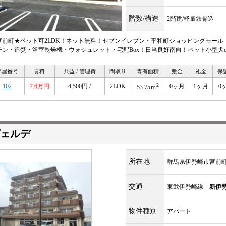
階数/構造
2階建/軽量鉄骨造
宮前町★ペット可2LDK！ネット無料！セブンイレブン・平和町ショッピングモール
チン・追焚・浴室乾燥機・ウォシュレット・宅配Box！日当良好南向！ペット小型犬o
部屋番号
賃料
共益 / 管理費
間取り
専有面積
敷金
礼金
保
2
102
7.6万円
4,500円 /
2LDK
0ヶ月
1ヶ月
0
53.75ｍ
ェルデ
所在地
群馬県伊勢崎市宮前
交通
東武伊勢崎線
新伊
物件種別
アパート