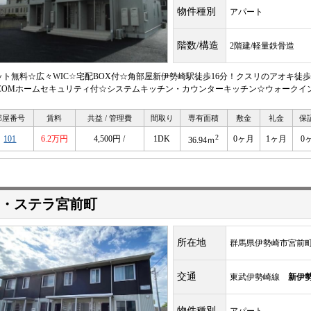
物件種別
アパート
階数/構造
2階建/軽量鉄骨造
ット無料☆広々WIC☆宅配BOX付☆角部屋新伊勢崎駅徒歩16分！クスリのアオキ徒
ECOMホームセキュリティ付☆システムキッチン・カウンターキッチン☆ウォークイ
部屋番号
賃料
共益 / 管理費
間取り
専有面積
敷金
礼金
保
2
101
6.2万円
4,500円 /
1DK
0ヶ月
1ヶ月
0
36.94ｍ
・ステラ宮前町
所在地
群馬県伊勢崎市宮前
交通
東武伊勢崎線
新伊
物件種別