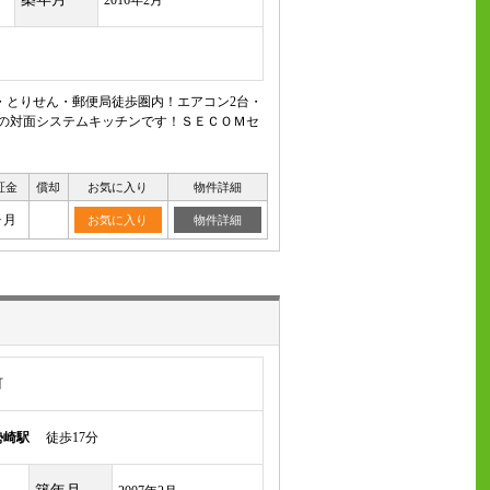
2016年2月
・とりせん・郵便局徒歩圏内！エアコン2台・
気の対面システムキッチンです！ＳＥＣＯＭセ
証金
償却
お気に入り
物件詳細
ヶ月
お気に入り
物件詳細
町
勢崎駅
徒歩17分