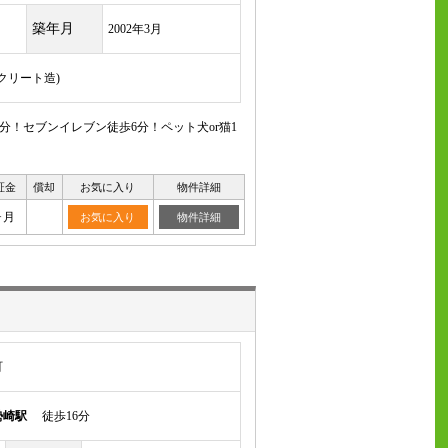
築年月
2002年3月
ンクリート造)
分！セブンイレブン徒歩6分！ペット犬or猫1
証金
償却
お気に入り
物件詳細
ヶ月
お気に入り
物件詳細
町
勢崎駅
徒歩16分