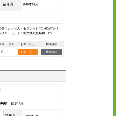
築年月
2016年10月
歩5分！とりせん・セブンイレブン徒歩7分！
ンクローゼット☆浴室換気乾燥機・BS
証金
償却
お気に入り
物件詳細
ヶ月
お気に入り
物件詳細
町
勢崎駅
徒歩14分
築年月