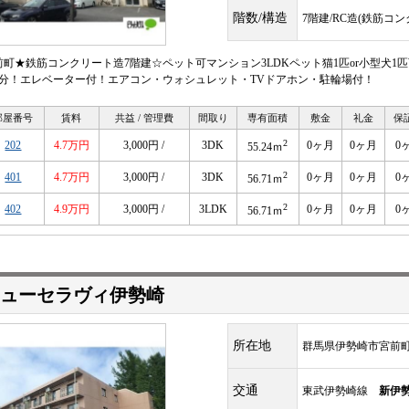
階数/構造
7階建/RC造(鉄筋コ
前町★鉄筋コンクリート造7階建☆ペット可マンション3LDKペット猫1匹or小型犬1
4分！エレベーター付！エアコン・ウォシュレット・TVドアホン・駐輪場付！
部屋番号
賃料
共益 / 管理費
間取り
専有面積
敷金
礼金
保
2
202
4.7万円
3,000円 /
3DK
0ヶ月
0ヶ月
0
55.24ｍ
2
401
4.7万円
3,000円 /
3DK
0ヶ月
0ヶ月
0
56.71ｍ
2
402
4.9万円
3,000円 /
3LDK
0ヶ月
0ヶ月
0
56.71ｍ
ューセラヴィ伊勢崎
所在地
群馬県伊勢崎市宮前
交通
東武伊勢崎線
新伊