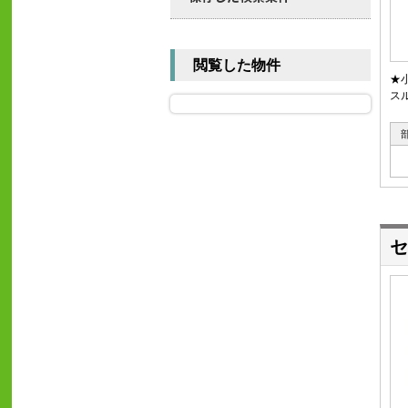
閲覧した物件
★
ス
セ