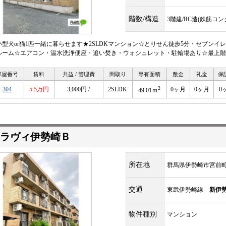
階数/構造
3階建/RC造(鉄筋コ
小型犬or猫1匹一緒に暮らせます★2SLDKマンション☆とりせん徒歩5分・セブンイレ
ルーム☆エアコン・温水洗浄便座・追い焚き・ウォシュレット・駐輪場あり☆最上階
部屋番号
賃料
共益 / 管理費
間取り
専有面積
敷金
礼金
保
2
304
5.5万円
3,000円 /
2SLDK
0ヶ月
0ヶ月
0
49.01ｍ
ラヴィ伊勢崎Ｂ
所在地
群馬県伊勢崎市宮前
交通
東武伊勢崎線
新伊
物件種別
マンション