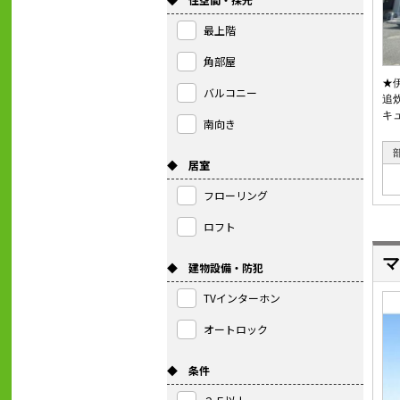
最上階
角部屋
★
バルコニー
追
キ
南向き
◆ 居室
フローリング
ロフト
マ
◆ 建物設備・防犯
TVインターホン
オートロック
◆ 条件