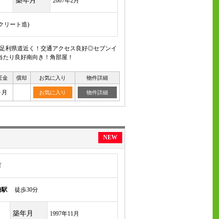
築年月
2007年2月
ンクリート造)
道・足利県道近く！交通アクセス良好◎セブンイ
当たり良好南向き！角部屋！
証金
償却
お気に入り
物件詳細
ヶ月
お気に入り
物件詳細
NEW
町
崎駅
徒歩30分
築年月
1997年11月