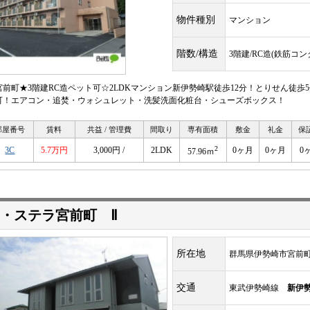
物件種別
マンション
階数/構造
3階建/RC造(鉄筋コ
宮前町★3階建RC造ペット可☆2LDKマンション新伊勢崎駅徒歩12分！とりせん徒歩5
可！エアコン・追焚・ウォシュレット・洗髪洗面化粧台・シューズボックス！
部屋番号
賃料
共益 / 管理費
間取り
専有面積
敷金
礼金
保
2
3C
5.7万円
3,000円 /
2LDK
0ヶ月
0ヶ月
0
57.96ｍ
・ステラ宮前町 Ⅱ
所在地
群馬県伊勢崎市宮前
交通
東武伊勢崎線
新伊