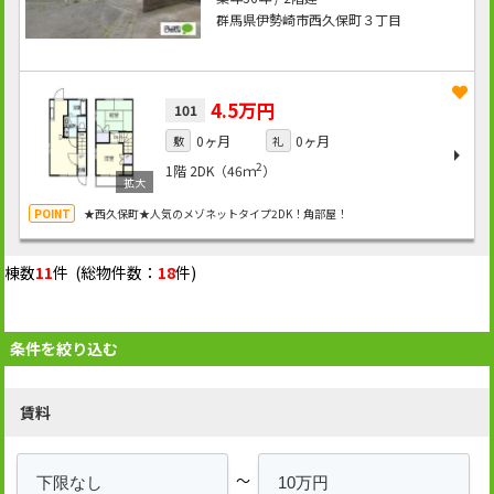
群馬県伊勢崎市西久保町３丁目
4.5万円
101
0ヶ月
0ヶ月
敷
礼
2
1階
2DK（46ｍ
）
★西久保町★人気のメゾネットタイプ2DK！角部屋！
棟数
11
件 (総物件数：
18
件)
条件を絞り込む
賃料
～