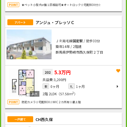
★ペット小型犬or猫１匹相談可★オートロック☆宅配BOX付☆
アンジュ・プレッソＣ
アパート
ＪＲ両毛線
国定駅
/ 徒歩33分
築年14年 / 2階建
群馬県伊勢崎市西久保町２丁目
5.3万円
202
3,200円
0ヶ月
1ヶ月
敷
礼
2
2階
2LDK（57.58ｍ
）
防犯カメラ☆宅配BOX☆WIC２カ所有☆最上階
CH西久保
一戸建て