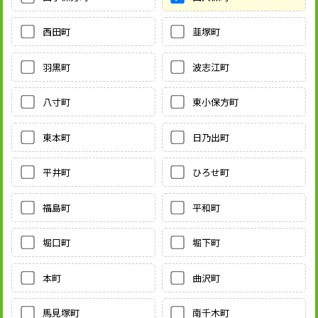
西田町
韮塚町
羽黒町
波志江町
八寸町
東小保方町
東本町
日乃出町
平井町
ひろせ町
福島町
平和町
堀口町
堀下町
本町
曲沢町
馬見塚町
南千木町