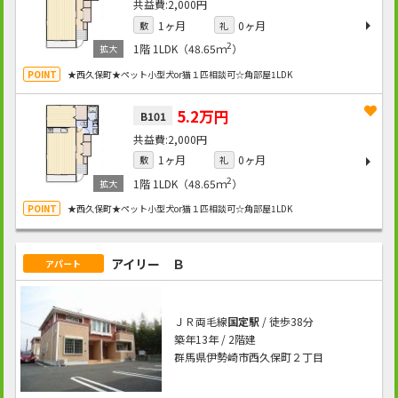
2,000円
1ヶ月
0ヶ月
敷
礼
2
1階
1LDK（48.65ｍ
）
★西久保町★ペット小型犬or猫１匹相談可☆角部屋1LDK
5.2万円
B101
2,000円
1ヶ月
0ヶ月
敷
礼
2
1階
1LDK（48.65ｍ
）
★西久保町★ペット小型犬or猫１匹相談可☆角部屋1LDK
アイリー Ｂ
アパート
ＪＲ両毛線
国定駅
/ 徒歩38分
築年13年 / 2階建
群馬県伊勢崎市西久保町２丁目