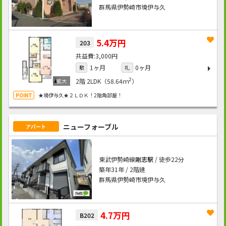
群馬県伊勢崎市境伊与久
5.4万円
203
3,000円
1ヶ月
0ヶ月
敷
礼
2
2階
2LDK（58.64ｍ
）
★境伊与久★２ＬＤＫ！2階角部屋！
ニューフォーブル
アパート
東武伊勢崎線
剛志駅
/ 徒歩22分
築年31年 / 2階建
群馬県伊勢崎市境伊与久
4.7万円
B202