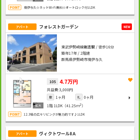
境伊与久☆ネットWi-Fi無料☆オートロック付1LDK
フォレストガーデン
アパート
NEW
東武伊勢崎線
剛志駅
/ 徒歩16分
築年17年 / 2階建
群馬県伊勢崎市境伊与久
4.7万円
105
3,000円
1ヶ月
0ヶ月
敷
礼
2
1階
1LDK（41.25ｍ
）
12.3帖の広々リビングが魅力的です♪1LDK
ヴィクトワールⅡＡ
アパート