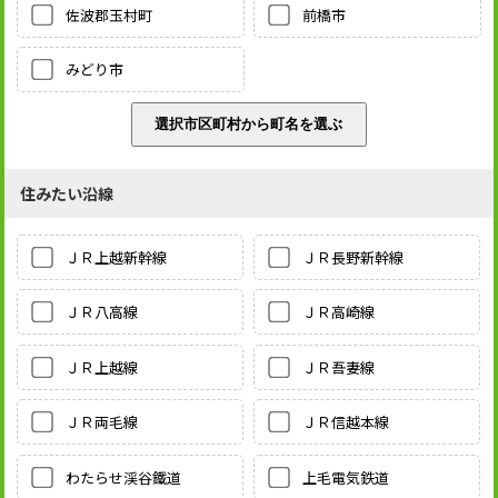
佐波郡玉村町
前橋市
みどり市
住みたい沿線
ＪＲ上越新幹線
ＪＲ長野新幹線
ＪＲ八高線
ＪＲ高崎線
ＪＲ上越線
ＪＲ吾妻線
ＪＲ両毛線
ＪＲ信越本線
わたらせ渓谷鐵道
上毛電気鉄道