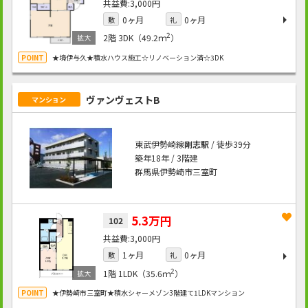
3,000円
0ヶ月
0ヶ月
敷
礼
2
2階
3DK（49.2ｍ
）
★境伊与久★積水ハウス施工☆リノベーション済☆3DK
ヴァンヴェストB
マンション
東武伊勢崎線
剛志駅
/ 徒歩39分
築年18年 / 3階建
群馬県伊勢崎市三室町
5.3万円
102
3,000円
1ヶ月
0ヶ月
敷
礼
2
1階
1LDK（35.6ｍ
）
★伊勢崎市三室町★積水シャーメゾン3階建て1LDKマンション