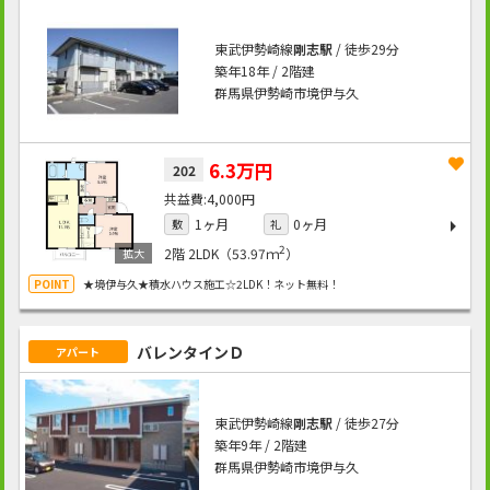
東武伊勢崎線
剛志駅
/ 徒歩29分
築年18年 / 2階建
群馬県伊勢崎市境伊与久
6.3万円
202
4,000円
1ヶ月
0ヶ月
敷
礼
2
2階
2LDK（53.97ｍ
）
★境伊与久★積水ハウス施工☆2LDK！ネット無料！
バレンタインＤ
アパート
東武伊勢崎線
剛志駅
/ 徒歩27分
築年9年 / 2階建
群馬県伊勢崎市境伊与久