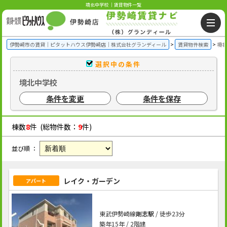
境北中学校 ｜賃貸物件一覧
伊勢崎市の賃貸｜ピタットハウス伊勢崎店｜株式会社グランディール
賃貸物件検索
境北
選択中の条件
境北中学校
条件を変更
条件を保存
棟数
8
件 (総物件数：
9
件)
並び順 ：
レイク・ガーデン
アパート
東武伊勢崎線
剛志駅
/ 徒歩23分
築年15年 / 2階建