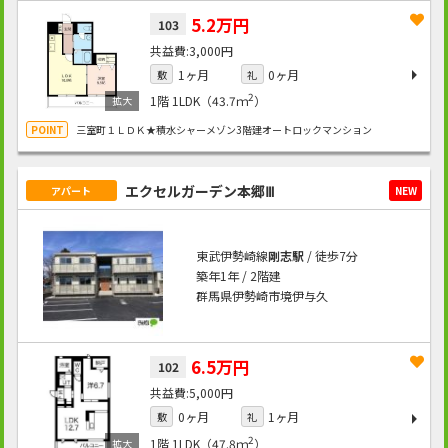
5.2万円
103
3,000円
1ヶ月
0ヶ月
敷
礼
2
1階
1LDK（43.7ｍ
）
三室町１ＬＤＫ★積水シャーメゾン3階建オートロックマンション
エクセルガーデン本郷Ⅲ
アパート
NEW
東武伊勢崎線
剛志駅
/ 徒歩7分
築年1年 / 2階建
群馬県伊勢崎市境伊与久
6.5万円
102
5,000円
0ヶ月
1ヶ月
敷
礼
2
1階
1LDK（47.8ｍ
）