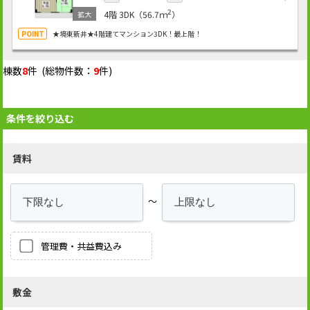
2
4階
3DK（56.7ｍ
）
★境東新井★4階建てマンション3DK！最上階！
棟数
8
件 (総物件数：
9
件)
条件を絞り込む
賃料
～
管理費・共益費込み
敷金