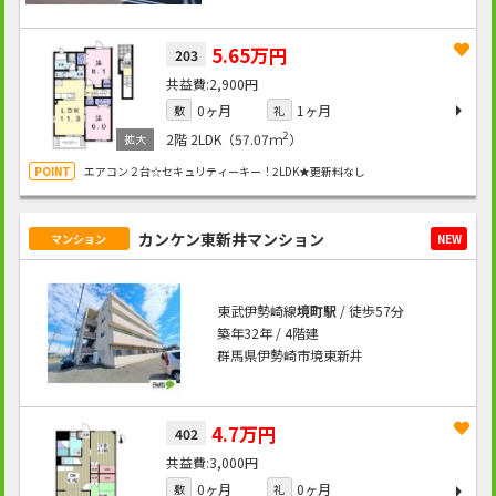
5.65万円
203
2,900円
0ヶ月
1ヶ月
敷
礼
2
2階
2LDK（57.07ｍ
）
エアコン２台☆セキュリティーキー！2LDK★更新料なし
カンケン東新井マンション
マンション
NEW
東武伊勢崎線
境町駅
/ 徒歩57分
築年32年 / 4階建
群馬県伊勢崎市境東新井
4.7万円
402
3,000円
0ヶ月
0ヶ月
敷
礼