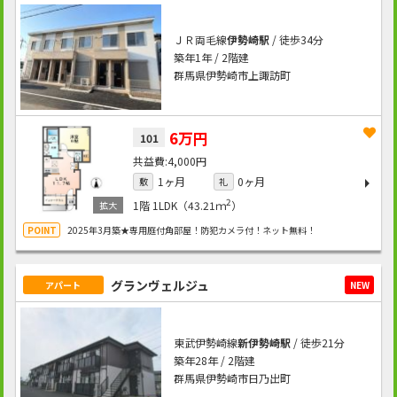
ＪＲ両毛線
伊勢崎駅
/ 徒歩34分
築年1年 / 2階建
群馬県伊勢崎市上諏訪町
6万円
101
4,000円
1ヶ月
0ヶ月
敷
礼
2
1階
1LDK（43.21ｍ
）
2025年3月築★専用庭付角部屋！防犯カメラ付！ネット無料！
グランヴェルジュ
アパート
NEW
東武伊勢崎線
新伊勢崎駅
/ 徒歩21分
築年28年 / 2階建
群馬県伊勢崎市日乃出町