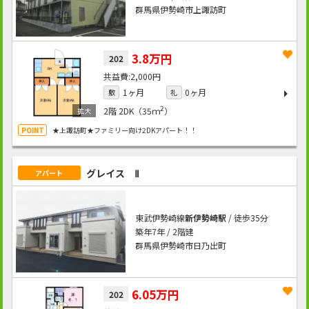
群馬県伊勢崎市上諏訪町
3.8万円
202
2,000円
1ヶ月
0ヶ月
敷
礼
2
2階
2DK（35ｍ
）
★上諏訪町★ファミリー向け2DKアパート！！
グレイス Ⅱ
アパート
東武伊勢崎線
新伊勢崎駅
/ 徒歩35分
築年7年 / 2階建
群馬県伊勢崎市日乃出町
6.05万円
202