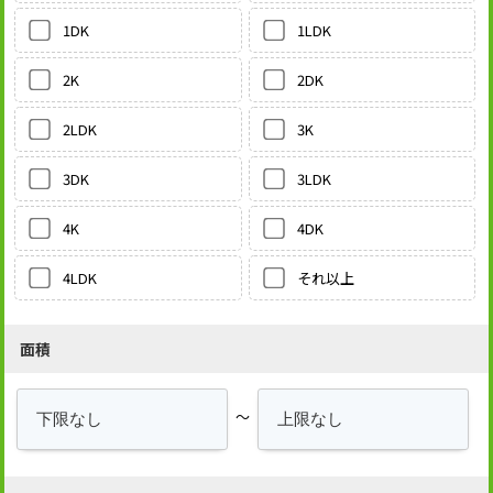
1LDK
1DK
2DK
2K
3K
2LDK
3LDK
3DK
4DK
4K
それ以上
4LDK
面積
～