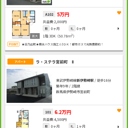
5万円
A102
2,000円
0ヶ月
0ヶ月
敷
礼
2
1階
3DK（50.78ｍ
）
★日乃出町★積水ハウス施工☆3ＤＫ！都市ガスで光熱費節約！
ラ・ステラ宮前町 Ⅱ
アパート
東武伊勢崎線
新伊勢崎駅
/ 徒歩16分
築年9年 / 2階建
群馬県伊勢崎市宮前町
6.2万円
101
4,500円
0ヶ月
1ヶ月
敷
礼