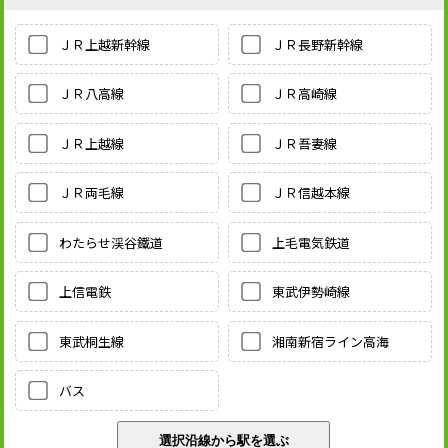
ＪＲ上越新幹線
ＪＲ長野新幹線
ＪＲ八高線
ＪＲ高崎線
ＪＲ上越線
ＪＲ吾妻線
ＪＲ両毛線
ＪＲ信越本線
わたらせ渓谷鐵道
上毛電気鉄道
上信電鉄
東武伊勢崎線
東武桐生線
湘南新宿ライン高海
バス