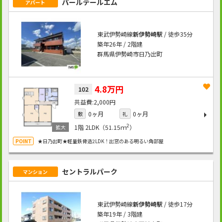
パールテールエム
アパート
東武伊勢崎線
新伊勢崎駅
/ 徒歩35分
築年26年 / 2階建
群馬県伊勢崎市日乃出町
4.8万円
102
2,000円
0ヶ月
0ヶ月
敷
礼
2
1階
2LDK（51.15ｍ
）
★日乃出町★軽量鉄骨造2LDK！出窓のある明るい角部屋
セントラルパーク
マンション
東武伊勢崎線
新伊勢崎駅
/ 徒歩17分
築年19年 / 3階建