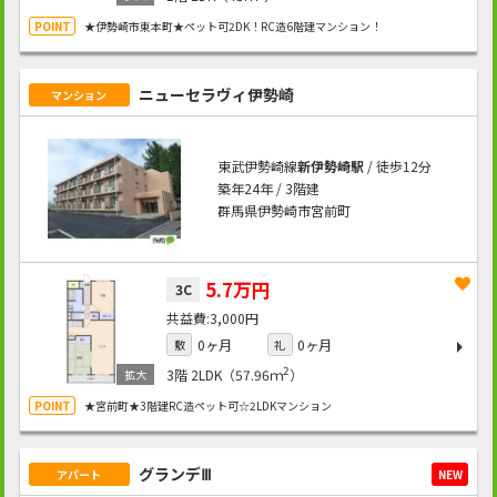
★伊勢崎市東本町★ペット可2DK！RC造6階建マンション！
ニューセラヴィ伊勢崎
マンション
東武伊勢崎線
新伊勢崎駅
/ 徒歩12分
築年24年 / 3階建
群馬県伊勢崎市宮前町
5.7万円
3C
3,000円
0ヶ月
0ヶ月
敷
礼
2
3階
2LDK（57.96ｍ
）
★宮前町★3階建RC造ペット可☆2LDKマンション
グランデⅢ
アパート
NEW