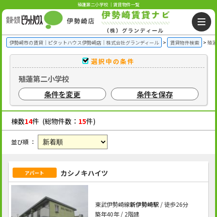
殖蓮第二小学校 ｜賃貸物件一覧
伊勢崎市の賃貸｜ピタットハウス伊勢崎店｜株式会社グランディール
賃貸物件検索
殖蓮
選択中の条件
殖蓮第二小学校
条件を変更
条件を保存
棟数
14
件 (総物件数：
15
件)
並び順 ：
カシノキハイツ
アパート
東武伊勢崎線
新伊勢崎駅
/ 徒歩26分
築年40年 / 2階建