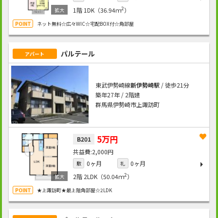
2
1階
1DK（36.94ｍ
）
ネット無料☆広々WIC☆宅配BOX付☆角部屋
パルテール
アパート
東武伊勢崎線
新伊勢崎駅
/ 徒歩21分
築年27年 / 2階建
群馬県伊勢崎市上諏訪町
5万円
B201
2,000円
0ヶ月
0ヶ月
敷
礼
2
2階
2LDK（50.04ｍ
）
★上諏訪町★最上階角部屋☆2LDK