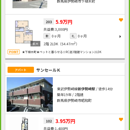
群馬県伊勢崎市下植木町
5.9万円
203
3,000円
0ヶ月
0ヶ月
敷
礼
2
2階
2LDK（54.47ｍ
）
★下植木町★ペットと暮らせる☆RC造3階建マンション2LDK
サンセールＫ
アパート
東武伊勢崎線
新伊勢崎駅
/ 徒歩14分
築年19年 / 2階建
群馬県伊勢崎市昭和町
3.95万円
102
1,400円