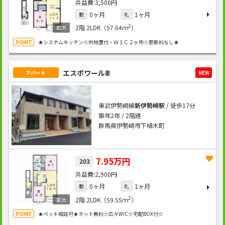
3,500円
0ヶ月
1ヶ月
敷
礼
2
2階
2LDK（57.64ｍ
）
★システムキッチン☆外物置付・ＷＩＣ２ヶ所☆更新料なし★
エスポワールⅢ
アパート
NEW
東武伊勢崎線
新伊勢崎駅
/ 徒歩17分
築年2年 / 2階建
群馬県伊勢崎市下植木町
7.95万円
203
2,900円
0ヶ月
1ヶ月
敷
礼
2
2階
2LDK（59.55ｍ
）
★ペット相談可★ネット無料☆広々WIC☆宅配BOX付☆