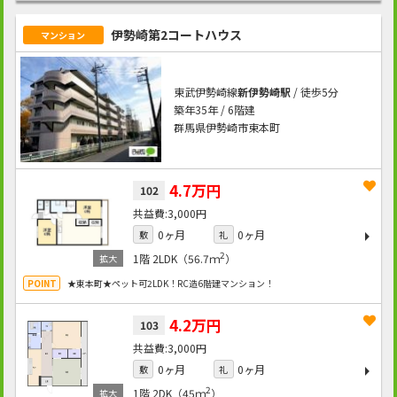
伊勢崎第2コートハウス
マンション
東武伊勢崎線
新伊勢崎駅
/ 徒歩5分
築年35年 / 6階建
群馬県伊勢崎市東本町
4.7万円
102
3,000円
0ヶ月
0ヶ月
敷
礼
2
1階
2LDK（56.7ｍ
）
★東本町★ペット可2LDK！RC造6階建マンション！
4.2万円
103
3,000円
0ヶ月
0ヶ月
敷
礼
2
1階
2DK（45ｍ
）