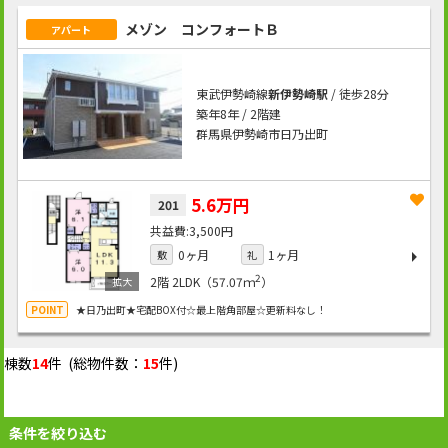
メゾン コンフォートＢ
アパート
東武伊勢崎線
新伊勢崎駅
/ 徒歩28分
築年8年 / 2階建
群馬県伊勢崎市日乃出町
5.6万円
201
3,500円
0ヶ月
1ヶ月
敷
礼
2
2階
2LDK（57.07ｍ
）
★日乃出町★宅配BOX付☆最上階角部屋☆更新料なし！
棟数
14
件 (総物件数：
15
件)
条件を絞り込む