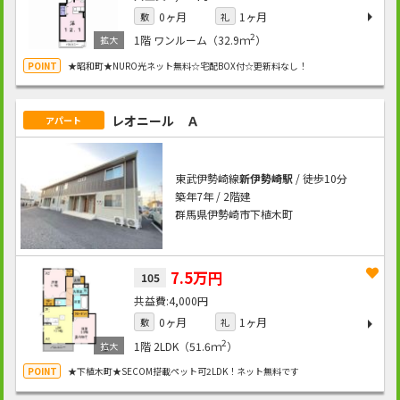
0ヶ月
1ヶ月
敷
礼
2
1階
ワンルーム（32.9ｍ
）
★昭和町★NURO光ネット無料☆宅配BOX付☆更新料なし！
レオニール Ａ
アパート
東武伊勢崎線
新伊勢崎駅
/ 徒歩10分
築年7年 / 2階建
群馬県伊勢崎市下植木町
7.5万円
105
4,000円
0ヶ月
1ヶ月
敷
礼
2
1階
2LDK（51.6ｍ
）
★下植木町★SECOM搭載ペット可2LDK！ネット無料です