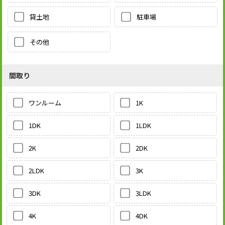
貸土地
駐車場
その他
間取り
1K
ワンルーム
1LDK
1DK
2DK
2K
3K
2LDK
3LDK
3DK
4DK
4K