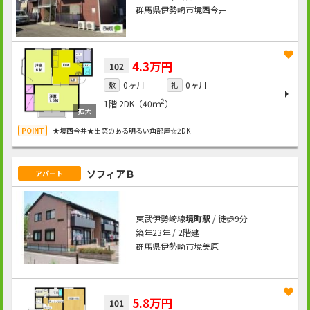
群馬県伊勢崎市境西今井
4.3万円
102
0ヶ月
0ヶ月
敷
礼
2
1階
2DK（40ｍ
）
★境西今井★出窓のある明るい角部屋☆2DK
ソフィアＢ
アパート
東武伊勢崎線
境町駅
/ 徒歩9分
築年23年 / 2階建
群馬県伊勢崎市境美原
5.8万円
101