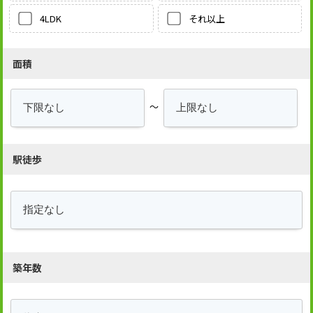
それ以上
4LDK
面積
～
駅徒歩
築年数