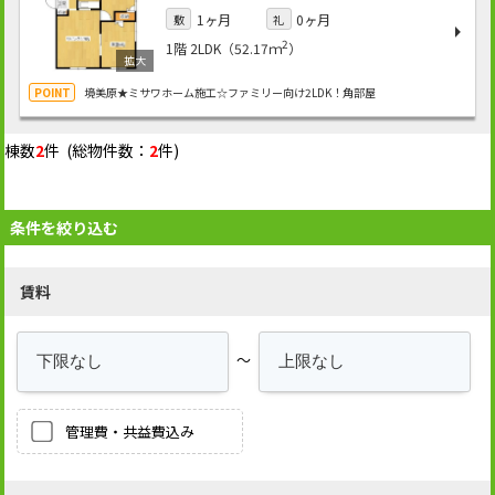
1ヶ月
0ヶ月
敷
礼
2
1階
2LDK（52.17ｍ
）
境美原★ミサワホーム施工☆ファミリー向け2LDK！角部屋
棟数
2
件 (総物件数：
2
件)
条件を絞り込む
賃料
～
管理費・共益費込み