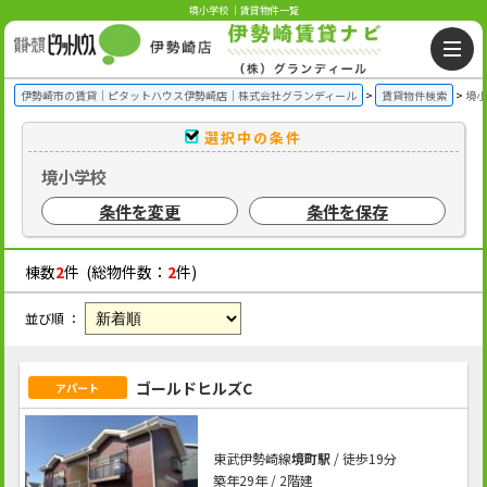
境小学校 ｜賃貸物件一覧
伊勢崎市の賃貸｜ピタットハウス伊勢崎店｜株式会社グランディール
賃貸物件検索
境小
選択中の条件
境小学校
条件を変更
条件を保存
棟数
2
件 (総物件数：
2
件)
並び順 ：
ゴールドヒルズC
アパート
東武伊勢崎線
境町駅
/ 徒歩19分
築年29年 / 2階建