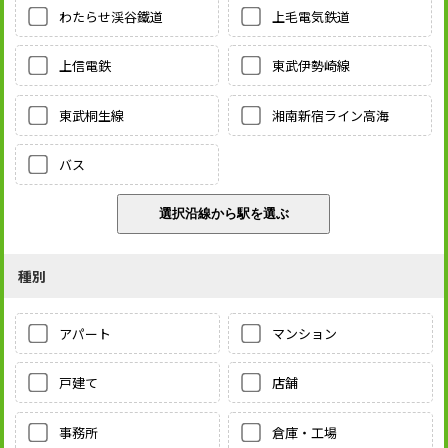
わたらせ渓谷鐵道
上毛電気鉄道
上信電鉄
東武伊勢崎線
東武桐生線
湘南新宿ライン高海
バス
種別
アパート
マンション
戸建て
店舗
事務所
倉庫・工場